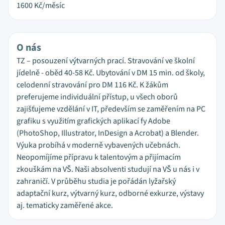
1600
Kč/měsíc
O nás
TZ – posouzení výtvarných prací. Stravování ve školní
jídelně - oběd 40-58 Kč. Ubytování v DM 15 min. od školy,
celodenní stravování pro DM 116 Kč. K žákům
preferujeme individuální přístup, u všech oborů
zajišťujeme vzdělání v IT, především se zaměřením na PC
grafiku s využitím grafických aplikací fy Adobe
(PhotoShop, Illustrator, InDesign a Acrobat) a Blender.
Výuka probíhá v moderně vybavených učebnách.
Neopomíjíme přípravu k talentovým a přijímacím
zkouškám na VŠ. Naši absolventi studují na VŠ u nás i v
zahraničí. V průběhu studia je pořádán lyžařský
adaptační kurz, výtvarný kurz, odborné exkurze, výstavy
aj. tematicky zaměřené akce.