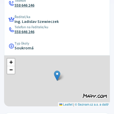
Telefon
558 646 246
Ředitel/ka
Ing. Ladislav Szewieczek
Telefon na ředitele/ku
558 646 246
Typ školy
Soukromá
+
−
Leaflet
|
© Seznam.cz a.s. a další