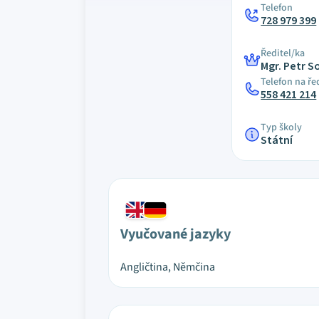
Telefon
728 979 399
Ředitel/ka
Mgr. Petr S
Telefon na ře
558 421 214
Typ školy
Státní
Vyučované jazyky
Angličtina, Němčina