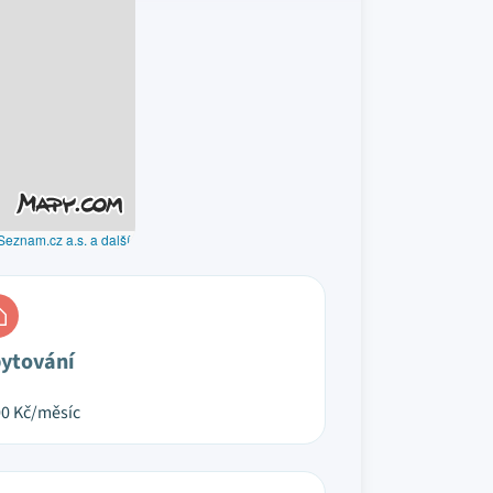
Seznam.cz a.s. a další
ytování
00
Kč/měsíc