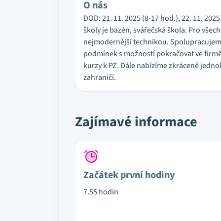
O nás
DOD: 21. 11. 2025 (8-17 hod.), 22. 11. 202
školy je bazén, svářečská škola. Pro vše
nejmodernější technikou. Spolupracujeme
podmínek s možností pokračovat ve firmě 
kurzy k PZ. Dále nabízíme zkrácené jedno
zahraničí.
Zajímavé informace
Začátek první hodiny
7.55 hodin