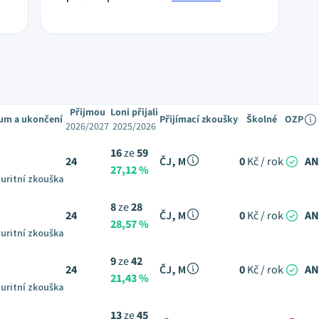
Přijmou
Loni přijali
um a ukončení
Přijímací zkoušky
Školné
OZP
2026/2027
2025/2026
16
ze
59
24
ČJ, M
0
Kč / rok
A
27,12 %
uritní zkouška
8
ze
28
24
ČJ, M
0
Kč / rok
A
28,57 %
uritní zkouška
9
ze
42
24
ČJ, M
0
Kč / rok
A
21,43 %
uritní zkouška
13
ze
45