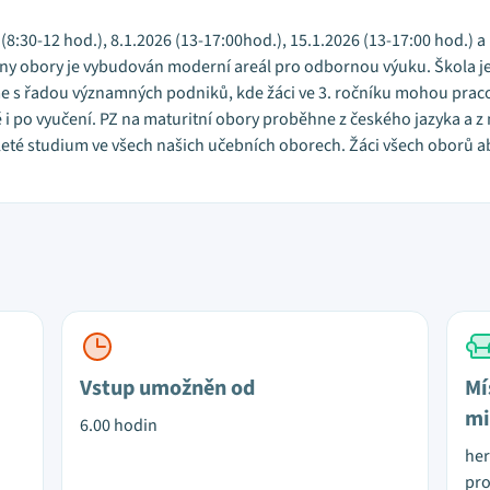
5 (8:30-12 hod.), 8.1.2026 (13-17:00hod.), 15.1.2026 (13-17:00 hod.)
chny obory je vybudován moderní areál pro odbornou výuku. Škola 
 s řadou významných podniků, kde žáci ve 3. ročníku mohou praco
i po vyučení. PZ na maturitní obory proběhne z českého jazyka a z
leté studium ve všech našich učebních oborech. Žáci všech oborů ab
Vstup umožněn od
Mí
mi
6.00 hodin
her
pro