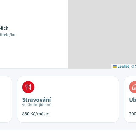
olich
ditele/ku
Leaflet
|
© 
Stravování
Ub
ve školní jídelně
880
Kč/měsíc
20