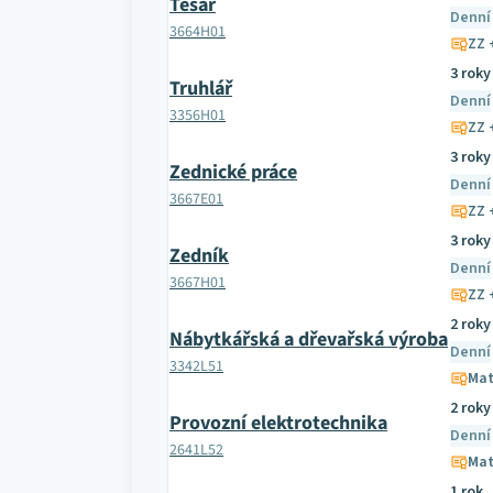
Tesař
Denní
3664H01
ZZ 
3 roky
Truhlář
Denní
3356H01
ZZ 
3 roky
Zednické práce
Denní
3667E01
ZZ 
3 roky
Zedník
Denní
3667H01
ZZ 
2 roky
Nábytkářská a dřevařská výroba
Denní
3342L51
Mat
2 roky
Provozní elektrotechnika
Denní
2641L52
Mat
1 rok