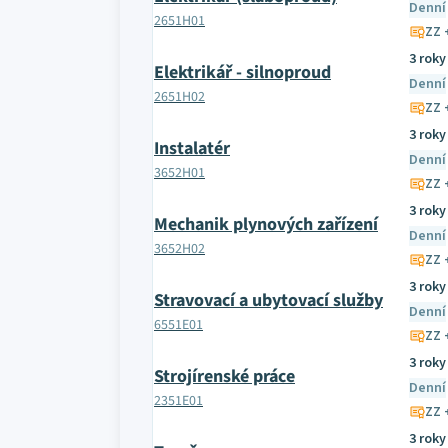
Denní
2651H01
ZZ 
3 roky
Elektrikář - silnoproud
Denní
2651H02
ZZ 
3 roky
Instalatér
Denní
3652H01
ZZ 
3 roky
Mechanik plynových zařízení
Denní
3652H02
ZZ 
3 roky
Stravovací a ubytovací služby
Denní
6551E01
ZZ 
3 roky
Strojírenské práce
Denní
2351E01
ZZ 
3 roky