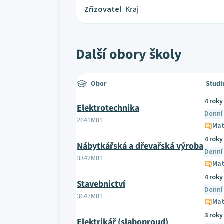
Zřizovatel
Kraj
Další obory školy
Obor
Studi
4 roky
Elektrotechnika
Denní
2641M01
Mat
4 roky
Nábytkářská a dřevařská výroba
Denní
3342M01
Mat
4 roky
Stavebnictví
Denní
3647M01
Mat
3 roky
Elektrikář (slaboproud)