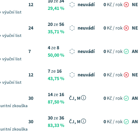
10
ze
34
12
neuvádí
0
Kč / rok
NE
29,41 %
+ výuční list
20
ze
56
24
neuvádí
0
Kč / rok
NE
35,71 %
+ výuční list
4
ze
8
7
neuvádí
0
Kč / rok
A
50,00 %
+ výuční list
7
ze
16
12
neuvádí
0
Kč / rok
NE
43,75 %
+ výuční list
14
ze
16
30
ČJ, M
0
Kč / rok
A
87,50 %
uritní zkouška
30
ze
36
30
ČJ, M
0
Kč / rok
A
83,33 %
uritní zkouška