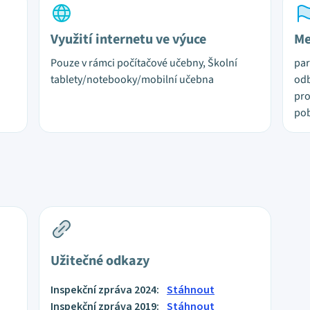
Využití internetu ve výuce
Me
Pouze v rámci počítačové učebny, Školní
par
tablety/notebooky/mobilní učebna
odb
pro
pob
Užitečné odkazy
Inspekční zpráva 2024:
Stáhnout
Inspekční zpráva 2019:
Stáhnout