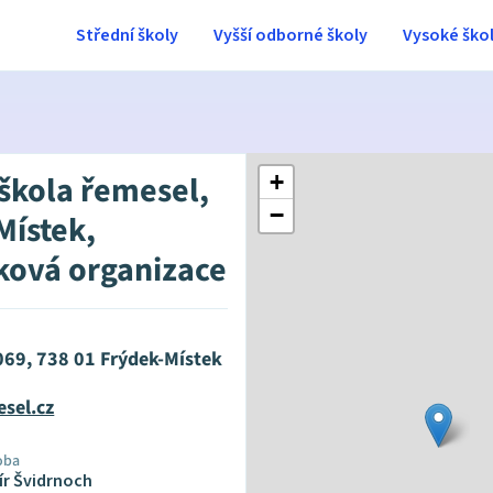
Střední školy
Vyšší odborné školy
Vysoké ško
 škola řemesel,
+
−
Místek,
ková organizace
069, 738 01 Frýdek-Místek
sel.cz
oba
ír Švidrnoch