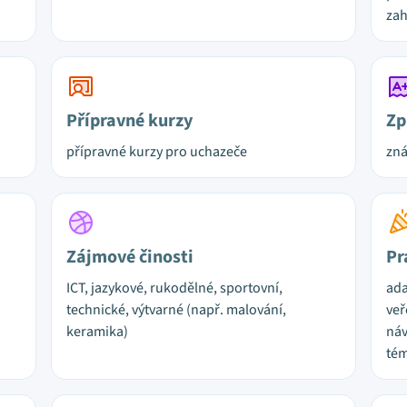
za
Přípravné kurzy
Zp
přípravné kurzy pro uchazeče
zn
Zájmové činosti
Pr
ICT, jazykové, rukodělné, sportovní,
ada
technické, výtvarné (např. malování,
veř
keramika)
náv
tém