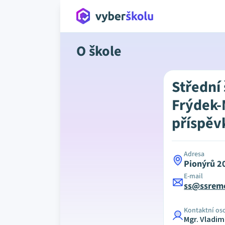
O škole
Střední
Frýdek-
příspěv
Adresa
Pionýrů 2
E-mail
ss@ssreme
Kontaktní os
Mgr. Vladim