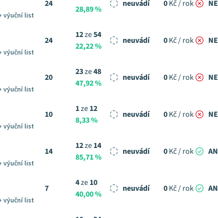
24
neuvádí
0
Kč / rok
NE
28,89 %
+ výuční list
12
ze
54
24
neuvádí
0
Kč / rok
NE
22,22 %
+ výuční list
23
ze
48
20
neuvádí
0
Kč / rok
NE
47,92 %
+ výuční list
1
ze
12
10
neuvádí
0
Kč / rok
NE
8,33 %
+ výuční list
12
ze
14
14
neuvádí
0
Kč / rok
A
85,71 %
+ výuční list
4
ze
10
7
neuvádí
0
Kč / rok
A
40,00 %
+ výuční list