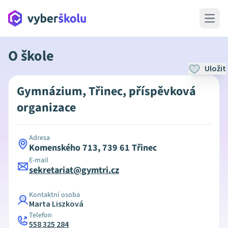
Open 
O škole
Uložit
Gymnázium, Třinec, příspěvková
organizace
Adresa
Komenského 713, 739 61 Třinec
E-mail
sekretariat@gymtri.cz
Kontaktní osoba
Marta Liszková
Telefon
558 325 284