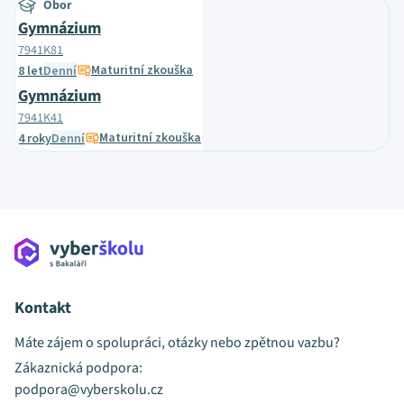
Obor
Gymnázium
7941K81
Maturitní zkouška
8 let
Denní
Gymnázium
7941K41
Maturitní zkouška
4 roky
Denní
Kontakt
Máte zájem o spolupráci, otázky nebo zpětnou vazbu?
Zákaznická podpora:
podpora@vyberskolu.cz