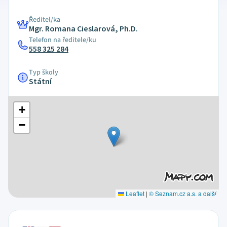
Ředitel/ka
Mgr. Romana Cieslarová, Ph.D.
Telefon na ředitele/ku
558 325 284
Typ školy
Státní
+
−
Leaflet
|
© Seznam.cz a.s. a další