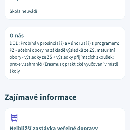
Škola neuvádí
O nás
DOD: Probíhá v prosinci (??) a v únoru (??) s programem;
PZ - učební obory na základě výsledků ze ZŠ, maturitní
obory - výsledky ze ZŠ + výsledky přijímacích zkoušek;
praxe v zahraničí (Erasmus); praktické vyučování v místě
školy.
Zajímavé informace
Nejbližší zastávka veřejné dopravy