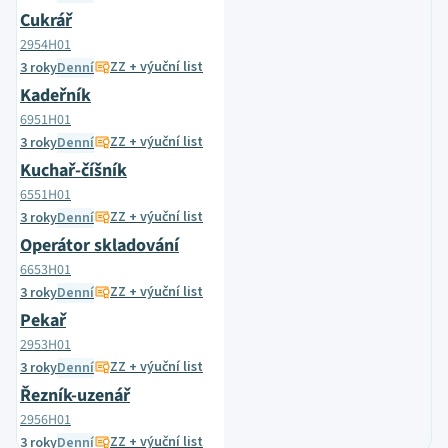
Cukrář
2954H01
ZZ + výuční list
3 roky
Denní
Kadeřník
6951H01
ZZ + výuční list
3 roky
Denní
Kuchař-číšník
6551H01
ZZ + výuční list
3 roky
Denní
Operátor skladování
6653H01
ZZ + výuční list
3 roky
Denní
Pekař
2953H01
ZZ + výuční list
3 roky
Denní
Řezník-uzenář
2956H01
ZZ + výuční list
3 roky
Denní