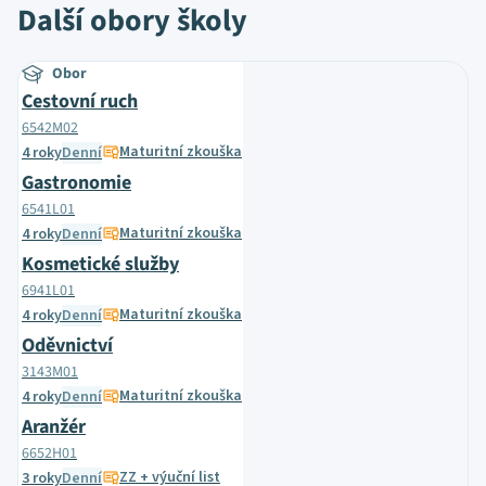
Další obory školy
Obor
Cestovní ruch
6542M02
Maturitní zkouška
4 roky
Denní
Gastronomie
6541L01
Maturitní zkouška
4 roky
Denní
Kosmetické služby
6941L01
Maturitní zkouška
4 roky
Denní
Oděvnictví
3143M01
Maturitní zkouška
4 roky
Denní
Aranžér
6652H01
ZZ + výuční list
3 roky
Denní