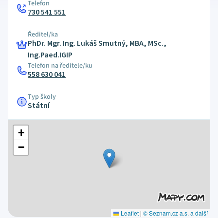
Telefon
730 541 551
Ředitel/ka
PhDr. Mgr. Ing. Lukáš Smutný, MBA, MSc.,
Ing.Paed.IGIP
Telefon na ředitele/ku
558 630 041
Typ školy
Státní
+
−
Leaflet
|
© Seznam.cz a.s. a další