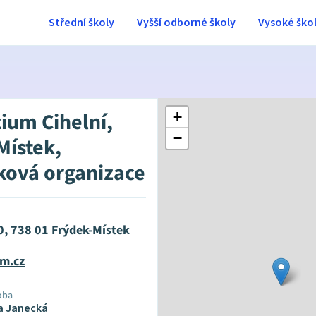
Střední školy
Vyšší odborné školy
Vysoké ško
um Cihelní,
+
−
Místek,
ková organizace
0, 738 01 Frýdek-Místek
m.cz
oba
na Janecká