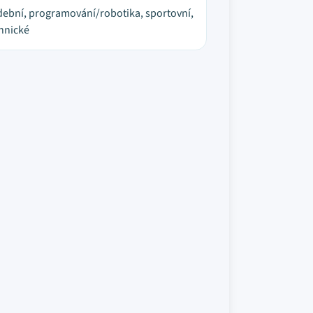
ební, programování/robotika, sportovní,
hnické