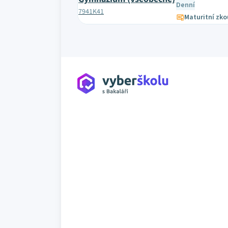
Denní
7941K41
Maturitní zk