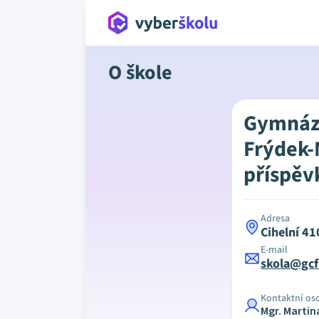
O škole
Gymnázi
Frýdek-
příspěv
Adresa
Cihelní 41
E-mail
skola@gcf
Kontaktní os
Mgr. Marti