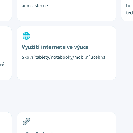
ano částečně
hud
tec
Využití internetu ve výuce
Školní tablety/notebooky/mobilní učebna
ové