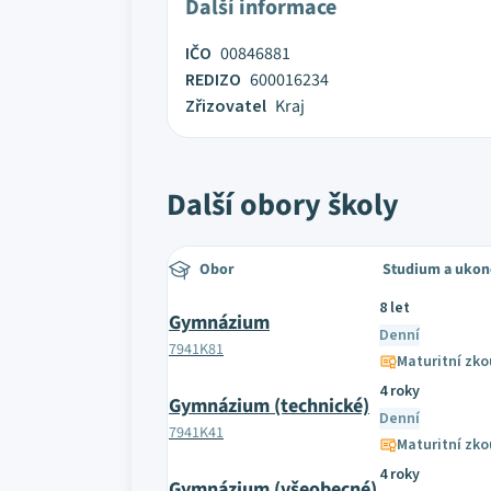
Další informace
IČO
00846881
REDIZO
600016234
Zřizovatel
Kraj
Další obory školy
Obor
Studium a ukon
8 let
Gymnázium
Denní
7941K81
Maturitní zk
4 roky
Gymnázium (technické)
Denní
7941K41
Maturitní zk
4 roky
Gymnázium (všeobecné)