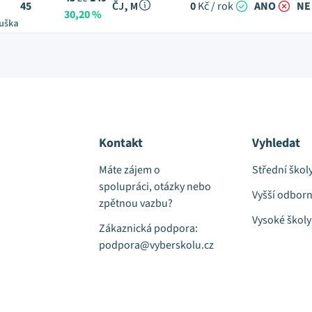
45
ČJ, M
0
Kč / rok
ANO
NE
30,20 %
ouška
Kontakt
Vyhledat
Máte zájem o
Střední škol
spolupráci, otázky nebo
Vyšší odborn
zpětnou vazbu?
Vysoké školy
Zákaznická podpora:
podpora@vyberskolu.cz