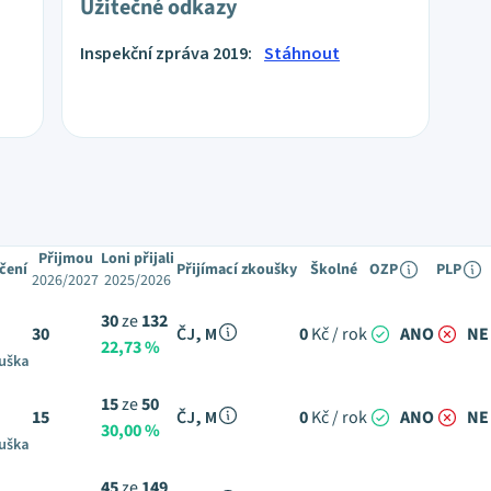
Užitečné odkazy
Inspekční zpráva 2019:
Stáhnout
Přijmou
Loni přijali
čení
Přijímací zkoušky
Školné
OZP
PLP
2026/2027
2025/2026
30
ze
132
30
ČJ, M
0
Kč / rok
ANO
NE
22,73 %
ouška
15
ze
50
15
ČJ, M
0
Kč / rok
ANO
NE
30,00 %
ouška
45
ze
149