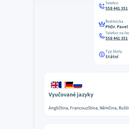
Telefon
558 441 351
Ředitel/ka
PhDr. Pavel
Telefon na ře
558 441 351
Typ školy
Státní
Vyučované jazyky
Angličtina, Francouzština, Němčina, Rušt