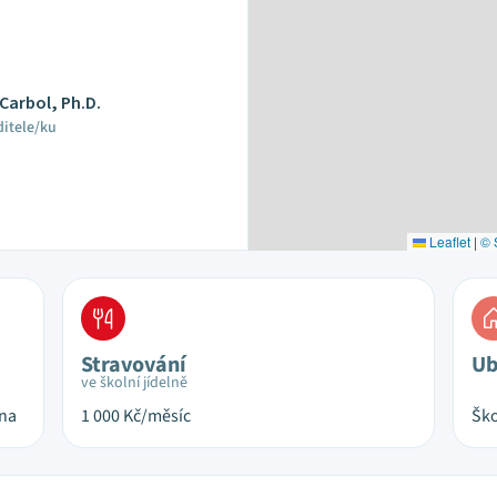
 Carbol, Ph.D.
ditele/ku
Leaflet
|
© 
Stravování
Ub
ve školní jídelně
ina
1 000
Kč/měsíc
Ško