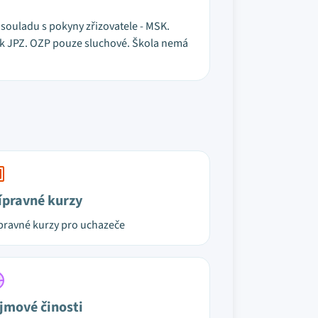
v souladu s pokyny zřizovatele - MSK.
ce k JPZ. OZP pouze sluchové. Škola nemá
ípravné kurzy
pravné kurzy pro uchazeče
jmové činosti