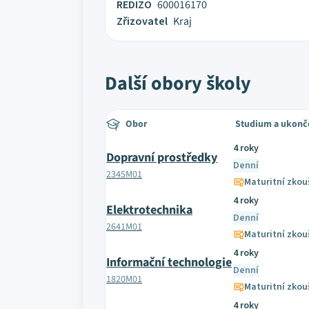
REDIZO
600016170
Zřizovatel
Kraj
Další obory školy
Obor
Studium a ukonč
4 roky
Dopravní prostředky
Denní
2345M01
Maturitní zkou
4 roky
Elektrotechnika
Denní
2641M01
Maturitní zkou
4 roky
Informační technologie
Denní
1820M01
Maturitní zkou
4 roky