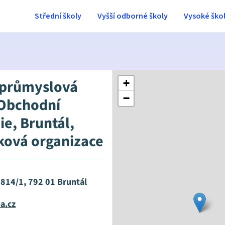
Střední školy
Vyšší odborné školy
Vysoké ško
 průmyslová
+
−
 Obchodní
e, Bruntál,
ková organizace
 814/1, 792 01 Bruntál
a.cz