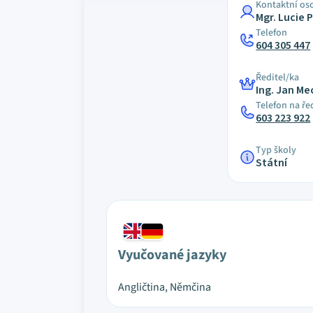
Kontaktní os
Mgr. Lucie 
Telefon
604 305 447
Ředitel/ka
Ing. Jan Me
Telefon na ře
603 223 922
Typ školy
Státní
Vyučované jazyky
Angličtina, Němčina