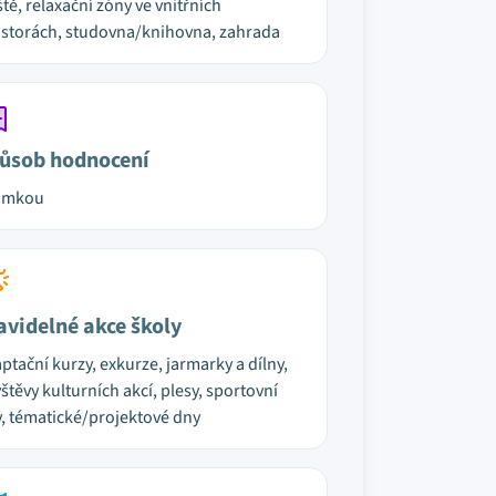
ště, relaxační zóny ve vnitřních
storách, studovna/knihovna, zahrada
ůsob hodnocení
ámkou
avidelné akce školy
ptační kurzy, exkurze, jarmarky a dílny,
štěvy kulturních akcí, plesy, sportovní
, tématické/projektové dny