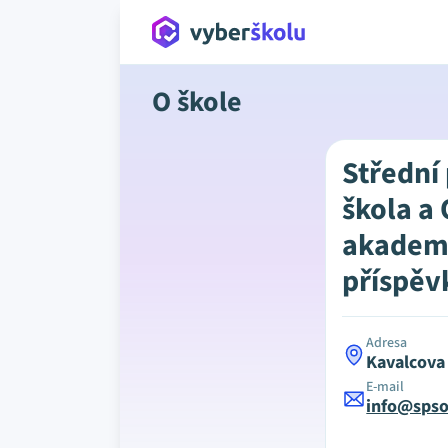
O škole
Střední
škola a
akademi
příspěv
Adresa
Kavalcova
E-mail
info@spso