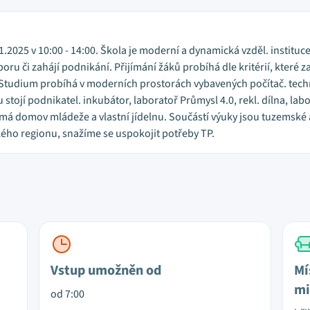
11.2025 v 10:00 - 14:00. Škola je moderní a dynamická vzděl. instituc
ru či zahájí podnikání. Přijímání žáků probíhá dle kritérií, které 
í. Studium probíhá v moderních prostorách vybavených počítač. te
ojí podnikatel. inkubátor, laboratoř Průmysl 4.0, rekl. dílna, labor
 má domov mládeže a vlastní jídelnu. Součástí výuky jsou tuzemské 
kého regionu, snažíme se uspokojit potřeby TP.
Vstup umožněn od
Mí
mi
od 7:00