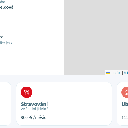
oba
Pelcová
ca
ditele/ku
Leaflet
|
© 
Stravování
Ub
ve školní jídelně
900
Kč/měsíc
11