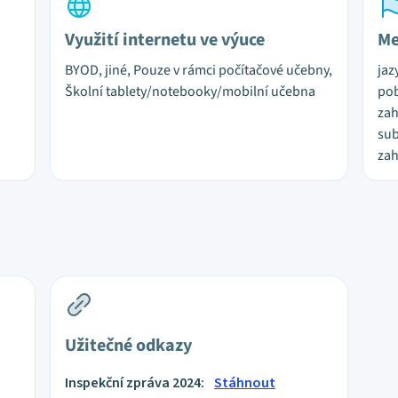
Využití internetu ve výuce
Me
BYOD, jiné, Pouze v rámci počítačové učebny,
jaz
Školní tablety/notebooky/mobilní učebna
pob
zah
sub
zah
Užitečné odkazy
Inspekční zpráva 2024:
Stáhnout