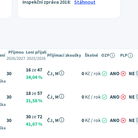
Inspekční zpráva 2018:
Stáhnout
Přijmou
Loni přijali
ení
Přijímací zkoušky
Školné
OZP
PLP
2026/2027
2025/2026
16
ze
47
30
ČJ, M
0
Kč / rok
ANO
NE
34,04 %
ška
18
ze
57
30
ČJ, M
0
Kč / rok
ANO
NE
31,58 %
ška
30
ze
72
30
ČJ, M
0
Kč / rok
ANO
NE
41,67 %
ška