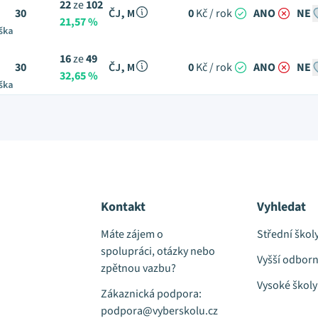
22
ze
102
30
ČJ, M
0
Kč / rok
ANO
NE
21,57 %
ška
16
ze
49
30
ČJ, M
0
Kč / rok
ANO
NE
32,65 %
ška
Kontakt
Vyhledat
Máte zájem o
Střední škol
spolupráci, otázky nebo
Vyšší odborn
zpětnou vazbu?
Vysoké školy
Zákaznická podpora:
podpora@vyberskolu.cz