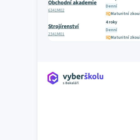
Obchodní akademie
Denní
6341M02
Maturitní zkou
4 roky
Strojírenství
Denní
2341M01
Maturitní zkou