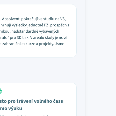
e. Absolventi pokračují ve studiu na VŠ,
zahrnují výsledky jednotné PZ, prospěch z
chnikou, nadstandardně vybavených
atoř pro 3D tisk. V areálu školy je nové
a zahraniční exkurze a projekty. Jsme
sto pro trávení volného času
mo výuku