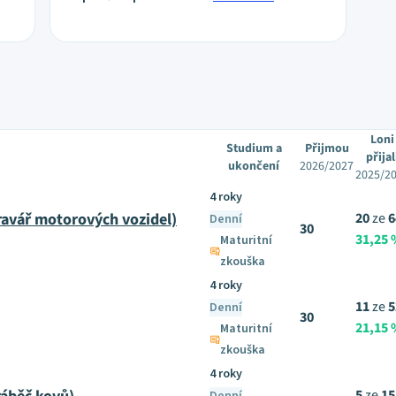
Loni
Studium a
Přijmou
přijal
ukončení
2026/2027
2025/2
4 roky
avář motorových vozidel)
20
ze
6
Denní
30
31,25
Maturitní
zkouška
4 roky
11
ze
5
Denní
30
21,15
Maturitní
zkouška
4 roky
5
ze
15