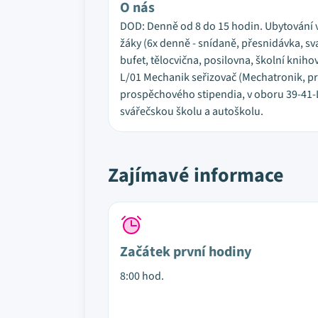
O nás
DOD: Denně od 8 do 15 hodin. Ubytování v
žáky (6x denně - snídaně, přesnidávka, sva
bufet, tělocvična, posilovna, školní kni
L/01 Mechanik seřizovač (Mechatronik, pr
prospěchového stipendia, v oboru 39-41-
svářečskou školu a autoškolu.
Zajímavé informace
Začátek první hodiny
8:00 hod.