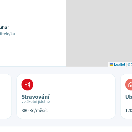
ouhar
ditele/ku
Leaflet
|
© 
Stravování
Ub
ve školní jídelně
880
Kč/měsíc
12