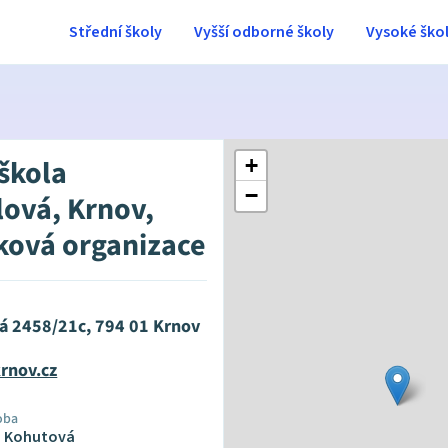
Střední školy
Vyšší odborné školy
Vysoké ško
 škola
+
−
ová, Krnov,
ková organizace
á 2458/21c, 794 01 Krnov
rnov.cz
oba
na Kohutová