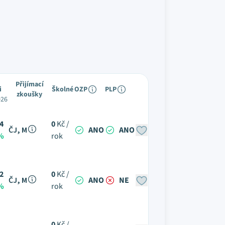
Přijímací
i
Školné
OZP
PLP
zkoušky
026
4
0
Kč /
ČJ, M
ANO
ANO
 %
rok
2
0
Kč /
ČJ, M
ANO
NE
 %
rok
0
Kč /