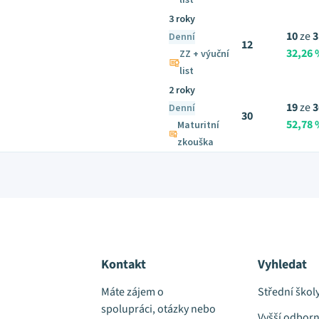
list
3 roky
10
ze
3
Denní
12
32,26
ZZ + výuční
list
2 roky
19
ze
3
Denní
30
52,78
Maturitní
zkouška
Kontakt
Vyhledat
Máte zájem o
Střední škol
spolupráci, otázky nebo
Vyšší odborn