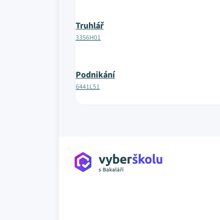
Truhlář
3356H01
Podnikání
6441L51