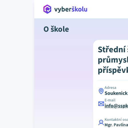
O škole
Střední
průmysl
příspěv
Adresa
Soukenick
E-mail
info@sspk
Kontaktní os
Mgr. Pavlí