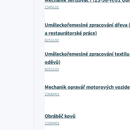
Mechanik seřizovač ( (23-56-H/01 Ob
2345L01
Uměleckořemeslné zpracování dřeva 
a restaurátorské práce)
8251L02
Uměleckořemeslné zpracování textilu (
oděvů)
8251L03
Mechanik opravář motorových vozide
2368H01
Obráběč kovů
2356H01