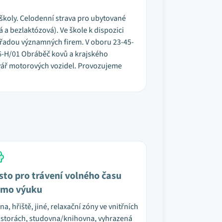
 školy. Celodenní strava pro ubytované
á a bezlaktózová). Ve škole k dispozici
s řadou významných firem. V oboru 23-45-
56-H/01 Obráběč kovů a krajského
avář motorových vozidel. Provozujeme
sto pro trávení volného času
mo výuku
na, hřiště, jiné, relaxační zóny ve vnitřních
storách, studovna/knihovna, vyhrazená