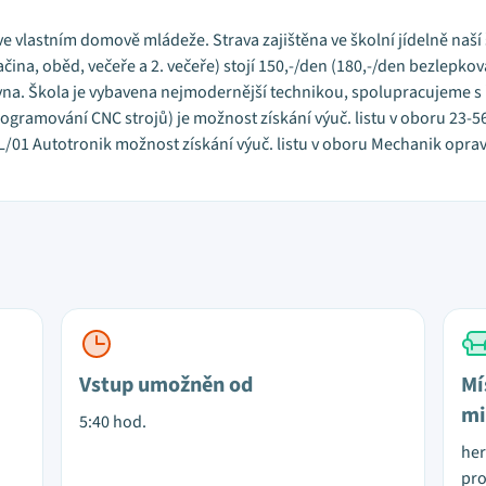
e vlastním domově mládeže. Strava zajištěna ve školní jídelně naší
čina, oběd, večeře a 2. večeře) stojí 150,-/den (180,-/den bezlepkov
hovna. Škola je vybavena nejmodernější technikou, spolupracujeme 
ogramování CNC strojů) je možnost získání výuč. listu v oboru 23-
L/01 Autotronik možnost získání výuč. listu v oboru Mechanik opr
Vstup umožněn od
Mí
mi
5:40 hod.
her
pro