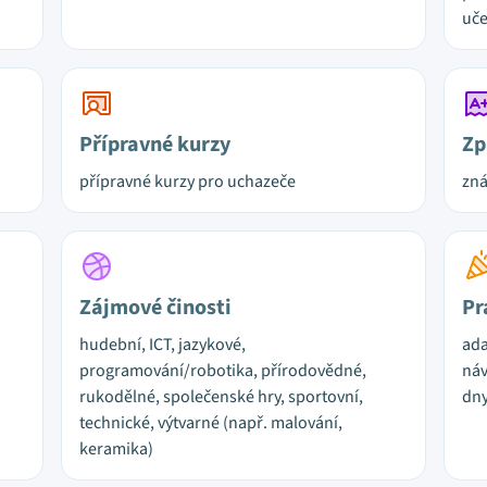
uče
Přípravné kurzy
Zp
přípravné kurzy pro uchazeče
zn
Zájmové činosti
Pr
hudební, ICT, jazykové,
ada
programování/robotika, přírodovědné,
náv
rukodělné, společenské hry, sportovní,
dny
technické, výtvarné (např. malování,
keramika)