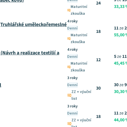
ráběč kovů)
Denní
24
33,33
Maturitní
zkouška
4 roky
(Truhlářské uměleckořemeslné
11
ze
2
Denní
18
55,00
Maturitní
zkouška
4 roky
Návrh a realizace textilií a
5
ze
11
Denní
12
45,45
Maturitní
zkouška
3 roky
l
30
ze
9
Denní
30
30,30
ZZ + výuční
list
3 roky
11
ze
2
Denní
18
44,00
ZZ + výuční