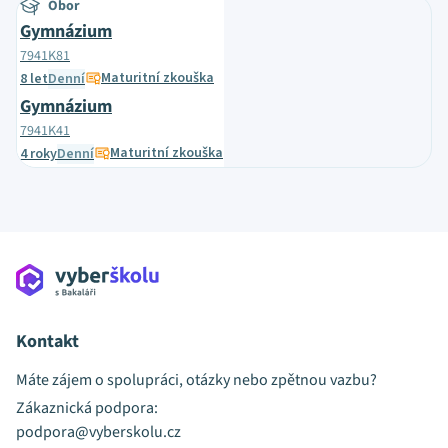
Obor
Gymnázium
7941K81
Maturitní zkouška
8 let
Denní
Gymnázium
7941K41
Maturitní zkouška
4 roky
Denní
Kontakt
Máte zájem o spolupráci, otázky nebo zpětnou vazbu?
Zákaznická podpora:
podpora@vyberskolu.cz