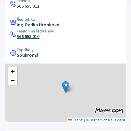
Telefon
566 655 011
Ředitel/ka
Ing. Radka Hronková
Telefon na ředitele/ku
566 655 010
Typ školy
Soukromá
+
−
Leaflet
|
© Seznam.cz a.s. a další