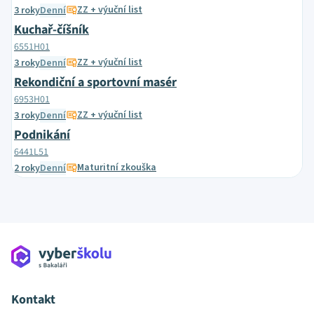
ZZ + výuční list
3 roky
Denní
Kuchař-číšník
6551H01
ZZ + výuční list
3 roky
Denní
Rekondiční a sportovní masér
6953H01
ZZ + výuční list
3 roky
Denní
Podnikání
6441L51
Maturitní zkouška
2 roky
Denní
Kontakt