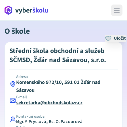
Open 
O škole
Uložit
Střední škola obchodní a služeb
SČMSD, Žďár nad Sázavou, s.r.o.
Adresa
Komenského 972/10, 591 01 Žďár nad
Sázavou
E-mail
sekretarka@obchodskolazr.cz
Kontaktní osoba
Mgr.M.Pryclová, Bc. O. Pazourová