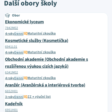
Další obory školy
Obor
Ekonomické lyceum
7842M02
Maturitní zkouška
4 roky
Denní
Kosmetické služby (Kosmetička)
6941L01
Maturitní zkouška
4 roky
Denní
Obchodní akademie (Obchodní akademie s
rozšířenou výukou cizích jazyků)
6341M02
Maturitní zkouška
4 roky
Denní
Aranžér (Aranžérská a interiérová tvorba)
6652H01
ZZ + výuční list
3 roky
Denní
Kadeřník
6951H01