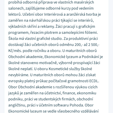
probíhá odborná příprava ve vlastních masérských
salonech, zajišťujeme odborné kurzy pod vedením
lektorů. Učební obor Interiérová a aranžérská tvorba je
zaměřen na návrhářskou práci týkající se interiérů,
výkladních skříní a reklamy. Žáci pracují s grafickým
programem, řezacím plotrem a samolepícími fóliemi.
Škola má vlastní grafické studio. Za produktivní práci
dostávají žáci učebních oborů odměnu 200,- až 2 500,-
Kč/měs. podle ročníku a oboru. U maturitních oborů
Obchodní akademie, Ekonomické lyceum a Podnikání je
školné stanoveno motivačně, výborně prospívající žáci
školné neplatí. U oboru Kosmetické služby školné
nevybíráme. U maturitních oborů mohou žáci získat
evropsky platný průkaz počítačové gramotnosti ECDL.
Obor Obchodní akademie s rozšířenou výukou cizích
jazyků je zaměřen na účetnictví, finance, ekonomiku
podniku, práci ve studentských firmách, obchodní
angličtinu, práci v účetním softwaru Pohoda. Obor
Ekonomické lyceum se vedle všeobecného vzdělávání