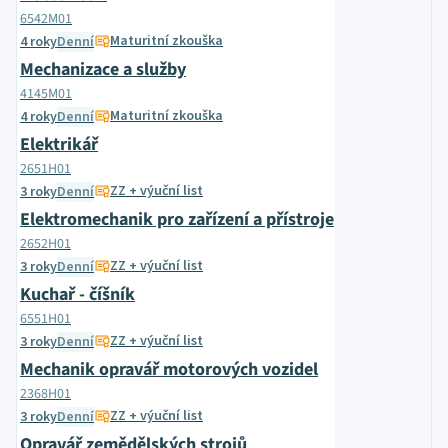
6542M01
Maturitní zkouška
4 roky
Denní
Mechanizace a služby
4145M01
Maturitní zkouška
4 roky
Denní
Elektrikář
2651H01
ZZ + výuční list
3 roky
Denní
Elektromechanik pro zařízení a přístroje
2652H01
ZZ + výuční list
3 roky
Denní
Kuchař - číšník
6551H01
ZZ + výuční list
3 roky
Denní
Mechanik opravář motorových vozidel
2368H01
ZZ + výuční list
3 roky
Denní
Opravář zemědělských strojů