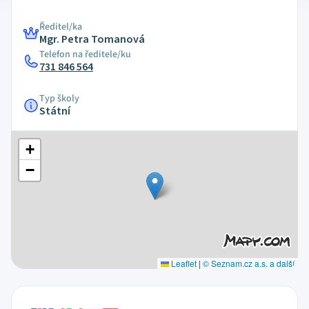
Ředitel/ka
Mgr. Petra Tomanová
Telefon na ředitele/ku
731 846 564
Typ školy
Státní
+
−
Leaflet
|
© Seznam.cz a.s. a další