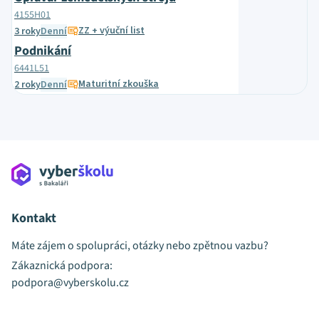
4155H01
ZZ + výuční list
3 roky
Denní
Podnikání
6441L51
Maturitní zkouška
2 roky
Denní
Kontakt
Máte zájem o spolupráci, otázky nebo zpětnou vazbu?
Zákaznická podpora:
podpora@vyberskolu.cz