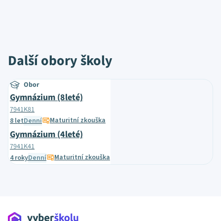
Další obory školy
Obor
Gymnázium (8leté)
7941K81
Maturitní zkouška
8 let
Denní
Gymnázium (4leté)
7941K41
Maturitní zkouška
4 roky
Denní