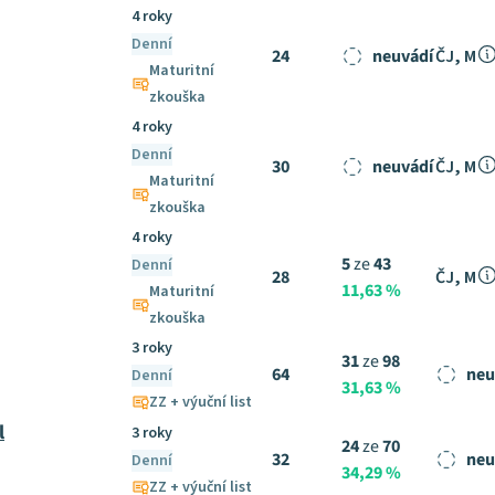
4 roky
Denní
24
neuvádí
ČJ, M
Maturitní
zkouška
4 roky
Denní
30
neuvádí
ČJ, M
Maturitní
zkouška
4 roky
5
ze
43
Denní
28
ČJ, M
11,63 %
Maturitní
zkouška
3 roky
31
ze
98
64
neu
Denní
31,63 %
ZZ + výuční list
l
3 roky
24
ze
70
32
neu
Denní
34,29 %
ZZ + výuční list