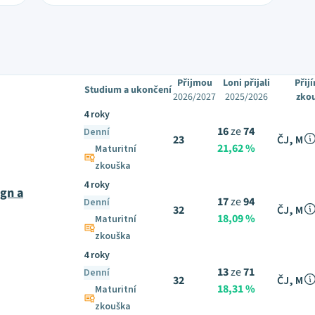
Přijmou
Loni přijali
Přij
Studium a ukončení
2026/2027
2025/2026
zko
4 roky
16
ze
74
Denní
23
ČJ, M
21,62 %
Maturitní
zkouška
4 roky
ign a
17
ze
94
Denní
32
ČJ, M
18,09 %
Maturitní
zkouška
4 roky
13
ze
71
Denní
32
ČJ, M
18,31 %
Maturitní
zkouška