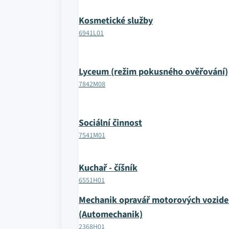
Kosmetické služby
6941L01
Lyceum (režim pokusného ověřování)
7842M08
Sociální činnost
7541M01
Kuchař - číšník
6551H01
Mechanik opravář motorových vozide
(Automechanik)
2368H01