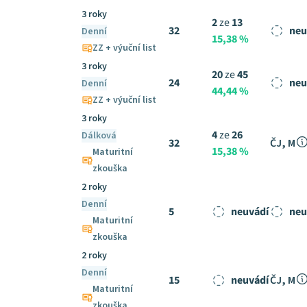
3 roky
2
ze
13
32
neu
Denní
15,38 %
ZZ + výuční list
3 roky
20
ze
45
24
neu
Denní
44,44 %
ZZ + výuční list
3 roky
4
ze
26
Dálková
32
ČJ, M
15,38 %
Maturitní
zkouška
2 roky
Denní
5
neuvádí
neu
Maturitní
zkouška
2 roky
Denní
15
neuvádí
ČJ, M
Maturitní
zkouška