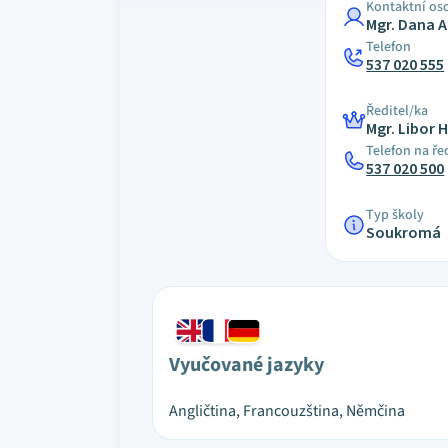
Kontaktní os
Mgr. Dana 
Telefon
537 020 555
Ředitel/ka
Mgr. Libor 
Telefon na ře
537 020 500
Typ školy
Soukromá
Vyučované jazyky
Angličtina, Francouzština, Němčina