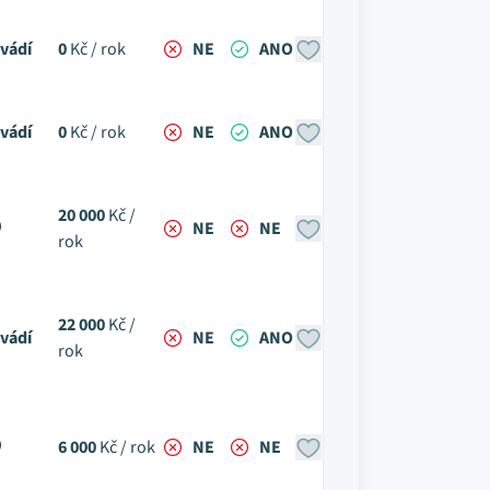
vádí
0
Kč / rok
NE
ANO
vádí
0
Kč / rok
NE
ANO
20 000
Kč /
NE
NE
rok
22 000
Kč /
vádí
NE
ANO
rok
6 000
Kč / rok
NE
NE