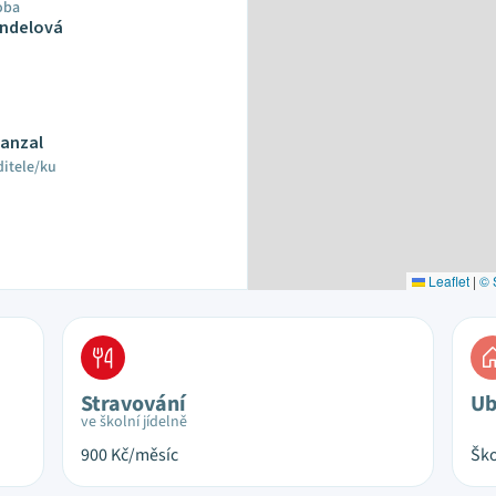
oba
Andelová
Hanzal
ditele/ku
Leaflet
|
© 
Stravování
Ub
ve školní jídelně
900
Kč/měsíc
Ško