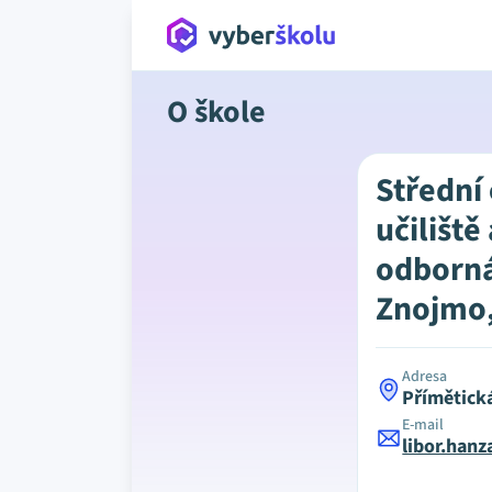
O škole
Střední
učiliště
odborná
Znojmo, 
Adresa
Přímětick
E-mail
libor.han