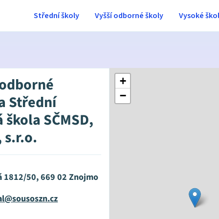
Střední školy
Vyšší odborné školy
Vysoké ško
 odborné
+
−
 a Střední
 škola SČMSD,
s.r.o.
á 1812/50, 669 02 Znojmo
zal@sousoszn.cz