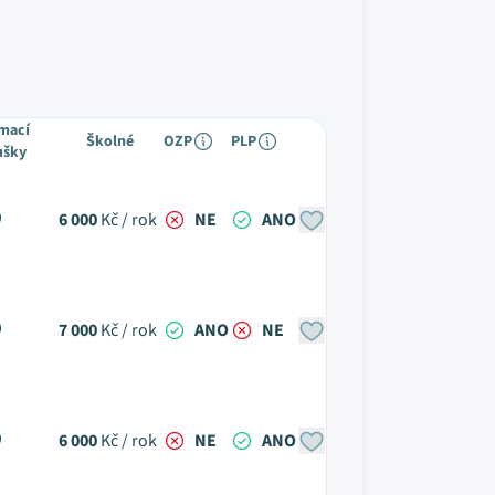
ímací
Školné
OZP
PLP
ušky
6 000
Kč / rok
NE
ANO
7 000
Kč / rok
ANO
NE
6 000
Kč / rok
NE
ANO