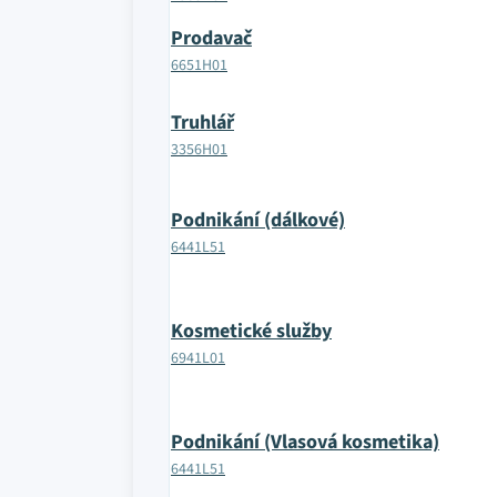
Prodavač
6651H01
Truhlář
3356H01
Podnikání (dálkové)
6441L51
Kosmetické služby
6941L01
Podnikání (Vlasová kosmetika)
6441L51