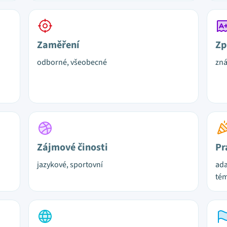
Zaměření
Zp
odborné, všeobecné
zn
Zájmové činosti
Pr
jazykové, sportovní
ada
tém