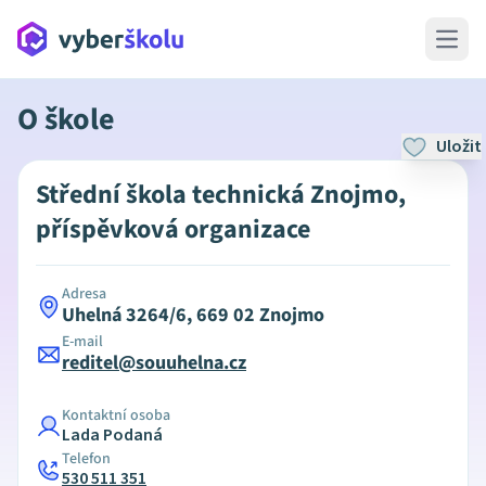
Open 
O škole
Uložit
Střední škola technická Znojmo,
příspěvková organizace
Adresa
Uhelná 3264/6, 669 02 Znojmo
E-mail
reditel@souuhelna.cz
Kontaktní osoba
Lada Podaná
Telefon
530 511 351