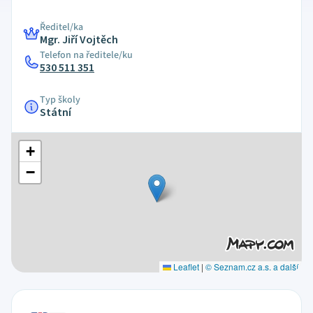
Ředitel/ka
Mgr. Jiří Vojtěch
Telefon na ředitele/ku
530 511 351
Typ školy
Státní
+
−
Leaflet
|
© Seznam.cz a.s. a další