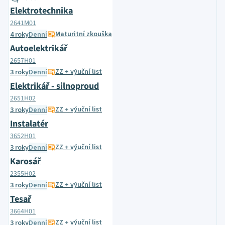
Elektrotechnika
2641M01
Maturitní zkouška
4 roky
Denní
Autoelektrikář
2657H01
ZZ + výuční list
3 roky
Denní
Elektrikář - silnoproud
2651H02
ZZ + výuční list
3 roky
Denní
Instalatér
3652H01
ZZ + výuční list
3 roky
Denní
Karosář
2355H02
ZZ + výuční list
3 roky
Denní
Tesař
3664H01
ZZ + výuční list
3 roky
Denní