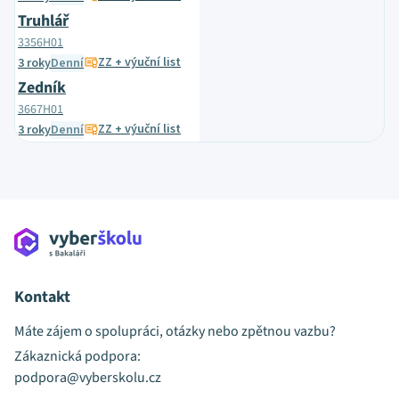
Truhlář
3356H01
ZZ + výuční list
3 roky
Denní
Zedník
3667H01
ZZ + výuční list
3 roky
Denní
Kontakt
Máte zájem o spolupráci, otázky nebo zpětnou vazbu?
Zákaznická podpora:
podpora@vyberskolu.cz