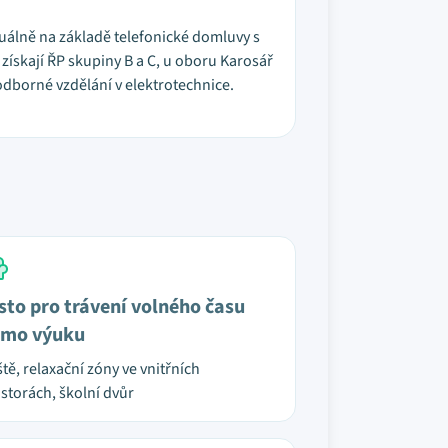
duálně na základě telefonické domluvy s
získají ŘP skupiny B a C, u oboru Karosář
odborné vzdělání v elektrotechnice.
sto pro trávení volného času
mo výuku
ště, relaxační zóny ve vnitřních
storách, školní dvůr