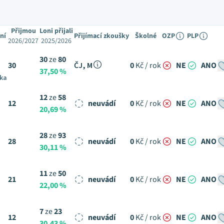
Přijmou
Loni přijali
ní
Přijímací zkoušky
Školné
OZP
PLP
2026/2027
2025/2026
30
ze
80
30
ČJ, M
0
Kč / rok
NE
ANO
37,50 %
ška
12
ze
58
12
neuvádí
0
Kč / rok
NE
ANO
20,69 %
28
ze
93
28
neuvádí
0
Kč / rok
NE
ANO
30,11 %
11
ze
50
21
neuvádí
0
Kč / rok
NE
ANO
22,00 %
7
ze
23
12
neuvádí
0
Kč / rok
NE
ANO
30,43 %