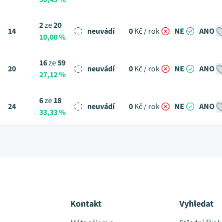
2
ze
20
14
neuvádí
0
Kč / rok
NE
ANO
10,00 %
16
ze
59
20
neuvádí
0
Kč / rok
NE
ANO
27,12 %
6
ze
18
24
neuvádí
0
Kč / rok
NE
ANO
33,33 %
Kontakt
Vyhledat