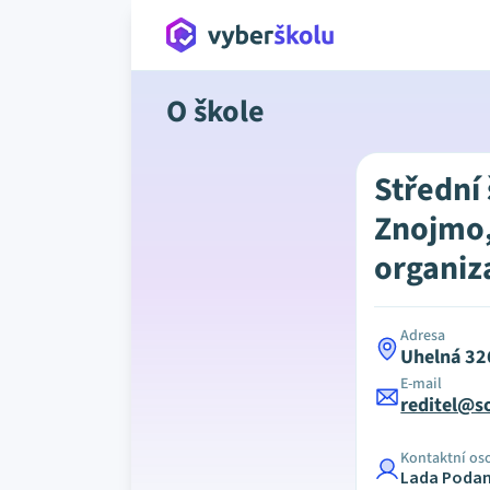
O škole
Střední
Znojmo,
organiz
Adresa
Uhelná 32
E-mail
reditel@s
Kontaktní os
Lada Poda