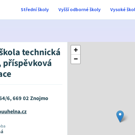
Střední školy
Vyšší odborné školy
Vysoké ško
 škola technická
+
−
 příspěvková
ace
64/6, 669 02 Znojmo
ouuhelna.cz
oba
ná