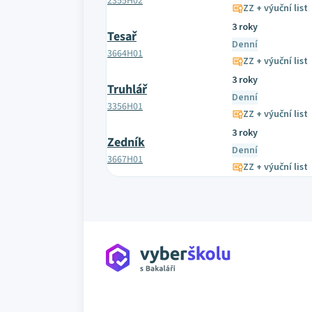
2355H02
ZZ + výuční list
3 roky
Tesař
Denní
3664H01
ZZ + výuční list
3 roky
Truhlář
Denní
3356H01
ZZ + výuční list
3 roky
Zedník
Denní
3667H01
ZZ + výuční list