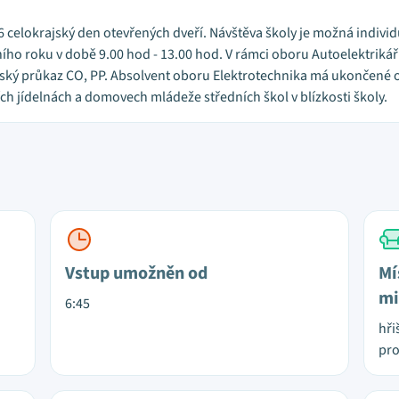
26 celokrajský den otevřených dveří. Návštěva školy je možná indivi
ího roku v době 9.00 hod - 13.00 hod. V rámci oboru Autoelektrikář 
řečský průkaz CO, PP. Absolvent oboru Elektrotechnika má ukončené 
ch jídelnách a domovech mládeže středních škol v blízkosti školy.
Vstup umožněn od
Mí
mi
6:45
hři
pro