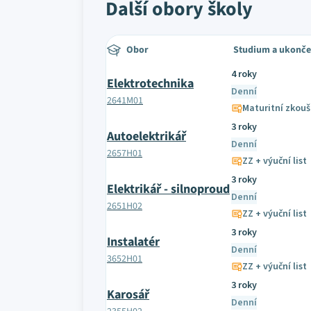
Další obory školy
Obor
Studium a ukonče
4 roky
Elektrotechnika
Denní
2641M01
Maturitní zkou
3 roky
Autoelektrikář
Denní
2657H01
ZZ + výuční list
3 roky
Elektrikář - silnoproud
Denní
2651H02
ZZ + výuční list
3 roky
Instalatér
Denní
3652H01
ZZ + výuční list
3 roky
Karosář
Denní