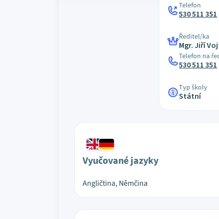
Telefon
530 511 351
Ředitel/ka
Mgr. Jiří Vo
Telefon na ře
530 511 351
Typ školy
Státní
Vyučované jazyky
Angličtina, Němčina