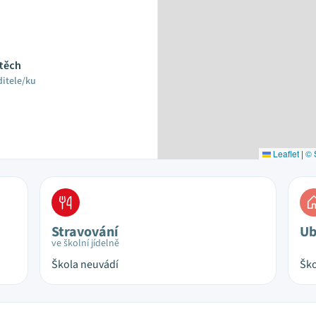
jtěch
ditele/ku
Leaflet
|
© 
Stravování
Ub
ve školní jídelně
Škola neuvádí
Ško