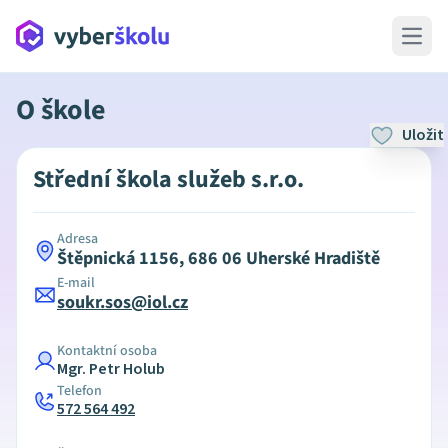
Open 
O škole
Uložit
Střední škola služeb s.r.o.
Adresa
Štěpnická 1156, 686 06 Uherské Hradiště
E-mail
soukr.sos@iol.cz
Kontaktní osoba
Mgr. Petr Holub
Telefon
572 564 492