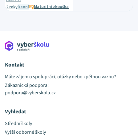
6441L51
Maturitní zkouška
2 roky
Denní
Kontakt
Máte zájem o spolupráci, otázky nebo zpětnou vazbu?
Zákaznická podpora:
podpora@vyberskolu.cz
Vyhledat
Střední školy
Vyšší odborné školy