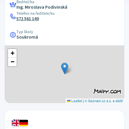
Ředitel/ka
Ing. Miroslava Podivinská
Telefon na ředitele/ku
572 561 140
Typ školy
Soukromá
+
−
Leaflet
|
© Seznam.cz a.s. a další