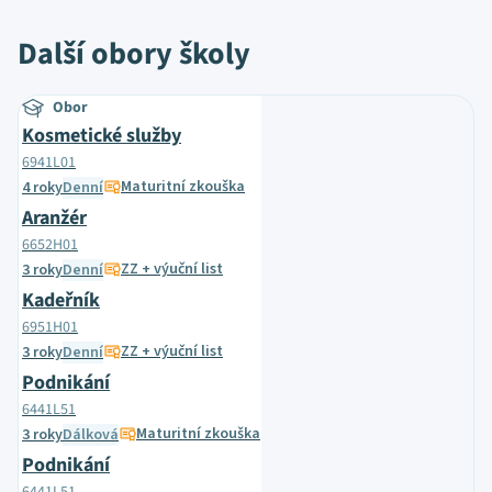
Další obory školy
Obor
Kosmetické služby
6941L01
Maturitní zkouška
4 roky
Denní
Aranžér
6652H01
ZZ + výuční list
3 roky
Denní
Kadeřník
6951H01
ZZ + výuční list
3 roky
Denní
Podnikání
6441L51
Maturitní zkouška
3 roky
Dálková
Podnikání