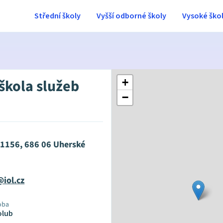
Střední školy
Vyšší odborné školy
Vysoké ško
 škola služeb
+
−
 1156, 686 06 Uherské
@iol.cz
oba
olub