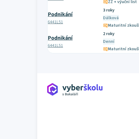
ZZ + výuční list
3 roky
Podnikání
Dálková
6441L51
Maturitní zkouš
2 roky
Podnikání
Denní
6441L51
Maturitní zkouš