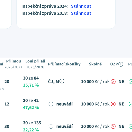
Inspekční zpráva 2024:
Stáhnout
Inspekční zpráva 2018:
Stáhnout
Přijmou
Loni přijali
ní
Přijímací zkoušky
Školné
OZP
P
2026/2027
2025/2026
30
ze
84
20
ČJ, M
10 000
Kč / rok
NE
35,71 %
ka
20
ze
42
12
neuvádí
10 000
Kč / rok
NE
47,62 %
30
ze
135
30
neuvádí
10 000
Kč / rok
NE
22,22 %