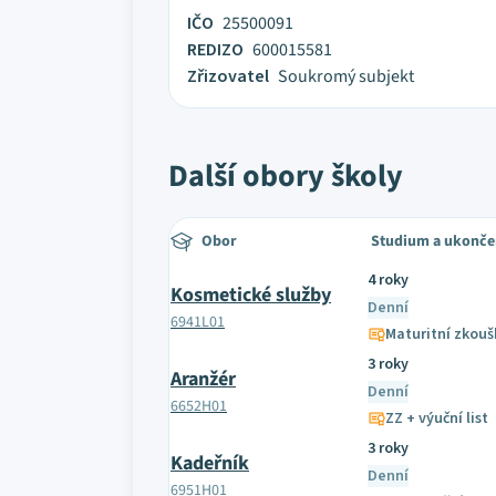
IČO
25500091
REDIZO
600015581
Zřizovatel
Soukromý subjekt
Další obory školy
Obor
Studium a ukonče
4 roky
Kosmetické služby
Denní
6941L01
Maturitní zkouš
3 roky
Aranžér
Denní
6652H01
ZZ + výuční list
3 roky
Kadeřník
Denní
6951H01