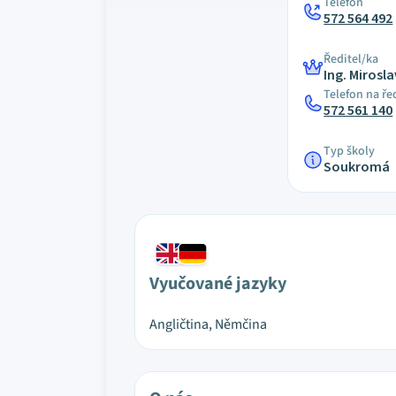
Telefon
572 564 492
Ředitel/ka
Ing. Mirosl
Telefon na ře
572 561 140
Typ školy
Soukromá
Vyučované jazyky
Angličtina, Němčina