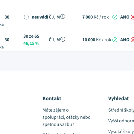
30
neuvádí
ČJ, M
7 000
Kč / rok
ANO
ka
30
ze
65
30
ČJ, M
10 000
Kč / rok
ANO
46,15 %
ka
Kontakt
Vyhledat
Máte zájem o
Střední škol
spolupráci, otázky nebo
Vyšší odborn
zpětnou vazbu?
Vysoké školy