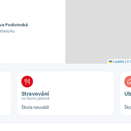
ava Podivinská
ditele/ku
Leaflet
|
© 
Stravování
Ub
ve školní jídelně
Škola neuvádí
Ško