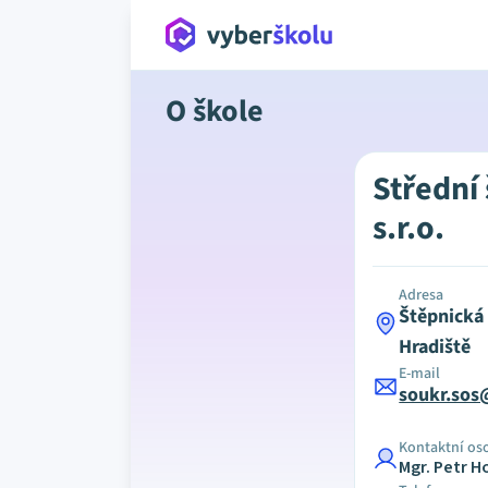
O škole
Střední
s.r.o.
Adresa
Štěpnická
Hradiště
E-mail
soukr.sos
Kontaktní os
Mgr. Petr H