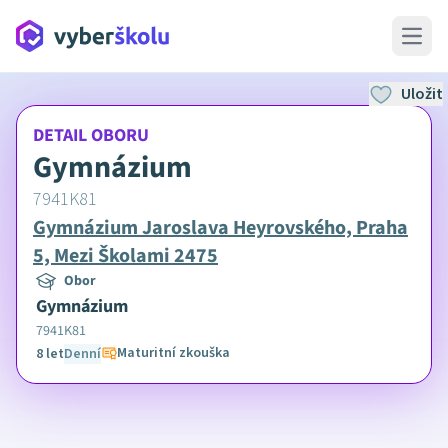
Open 
Uložit
DETAIL OBORU
Gymnázium
7941K81
Gymnázium Jaroslava Heyrovského, Praha
5, Mezi Školami 2475
Obor
Gymnázium
7941K81
Maturitní zkouška
8 let
Denní