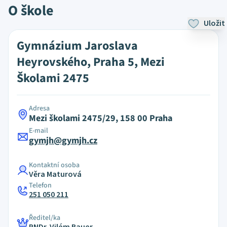
O škole
Uložit
Gymnázium Jaroslava
Heyrovského, Praha 5, Mezi
Školami 2475
Adresa
Mezi školami 2475/29, 158 00 Praha
E-mail
gymjh@gymjh.cz
Kontaktní osoba
Věra Maturová
Telefon
251 050 211
Ředitel/ka