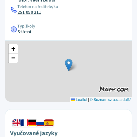
RNDr. Vilém Bauer
Telefon na ředitele/ku
251 050 211
Typ školy
Státní
+
−
Leaflet
|
© Seznam.cz a.s. a další
Vyučované jazyky