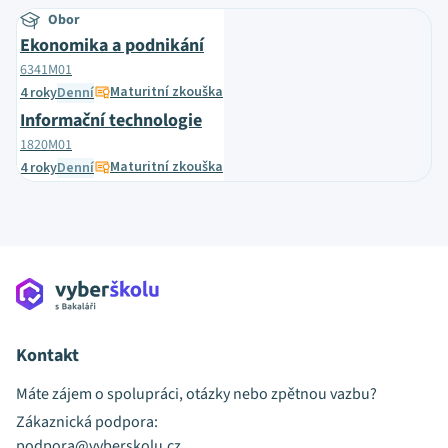
Obor
Ekonomika a podnikání
6341M01
Maturitní zkouška
4 roky
Denní
Informační technologie
1820M01
Maturitní zkouška
4 roky
Denní
Kontakt
Máte zájem o spolupráci, otázky nebo zpětnou vazbu?
Zákaznická podpora:
podpora@vyberskolu.cz