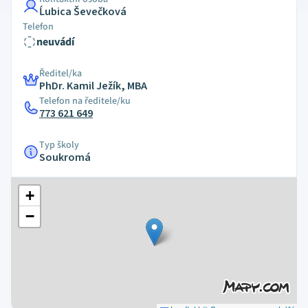
Ĺubica Ševečková
Telefon
neuvádí
Ředitel/ka
PhDr. Kamil Ježík, MBA
Telefon na ředitele/ku
773 621 649
Typ školy
Soukromá
+
−