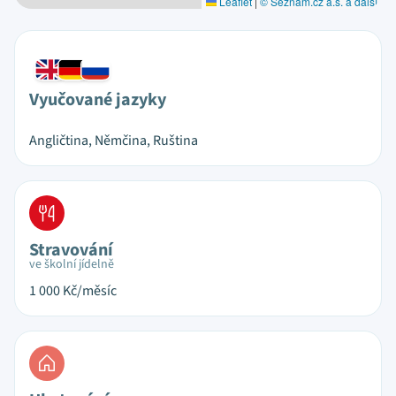
Leaflet
|
© Seznam.cz a.s. a další
Vyučované jazyky
Angličtina, Němčina, Ruština
Stravování
ve školní jídelně
1 000
Kč/měsíc