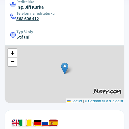
Ředitel/ka
Ing. Jiří Kurka
Telefon na ředitele/ku
568 606 412
Typ školy
Státní
+
−
Leaflet
|
© Seznam.cz a.s. a další