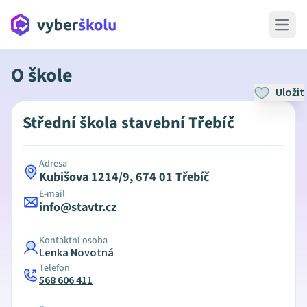
Open 
O škole
Uložit
Střední škola stavební Třebíč
Adresa
Kubišova 1214/9, 674 01 Třebíč
E-mail
info@stavtr.cz
Kontaktní osoba
Lenka Novotná
Telefon
568 606 411