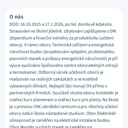
O nás
DOD: 16.10.2025 a 17.1.2026, po tel. domluvě kdykoliv.
Stravování ve školní jídelně. Ubytování zajišťujeme v DM.
Stipendium a finanční odměny za produktivitu (učební
obory). V rámci oboru Technická zařízení a energetická
náročnost budov (projektování vytápění, problematiku
pasivních staveb a průkazy energetické náročnosti) je při
výuce využíváno špičkového centra obnovitelných zdrojů
a termokamer. Odborný výcvik učebních oborů je
realizován na reálných zakázkách a ve kvalitně
vybavených dílnách. Nejlepší žáci konají OV přímo v
partnerských firmách. Součástí studia oboru Instalatér je
svářecí kurz plamenem a svářecí kurz pro plasty. Na škole
je v provozu CNC obráběcí centrum a pro všechny učební
obory nabízí škola nástavbové studium. Obor Elektrikář-
silnoproud je zaměřen na elektrické instalace budov.
Obor Montér suchých staveb je zaměřen na