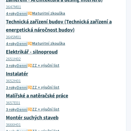
3647M01
Maturitní zkouška
4 roky
Denní
Technická zařízení budov (Technická zařízení a
energetická náročnost budov)
3645M01
Maturitní zkouška
4 roky
Denní
Elektrikář - silnoproud
2651H02
ZZ + výuční list
3 roky
Denní
Instalatér
3652H01
ZZ + výuční list
3 roky
Denní
Malířské a natěračské práce
3657E01
ZZ + výuční list
3 roky
Denní
Montér suchých staveb
3666H01