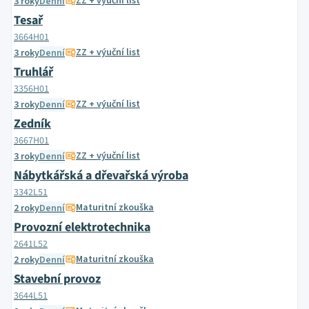
ZZ + výuční list
3 roky
Denní
Tesař
3664H01
ZZ + výuční list
3 roky
Denní
Truhlář
3356H01
ZZ + výuční list
3 roky
Denní
Zedník
3667H01
ZZ + výuční list
3 roky
Denní
Nábytkářská a dřevařská výroba
3342L51
Maturitní zkouška
2 roky
Denní
Provozní elektrotechnika
2641L52
Maturitní zkouška
2 roky
Denní
Stavební provoz
3644L51