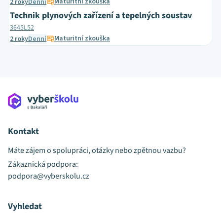
Maturitní zkouška
2 roky
Denní
Technik plynových zařízení a tepelných soustav
3645L52
Maturitní zkouška
2 roky
Denní
Kontakt
Máte zájem o spolupráci, otázky nebo zpětnou vazbu?
Zákaznická podpora:
podpora@vyberskolu.cz
Vyhledat