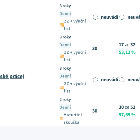
3 roky
Denní
neuvádí
neuvá
ZZ + výuční
list
3 roky
17
ze
32
Denní
30
53,13 %
ZZ + výuční
list
3 roky
ské práce)
Denní
neuvádí
neuvá
ZZ + výuční
list
2 roky
30
ze
52
Denní
30
57,69 %
Maturitní
zkouška