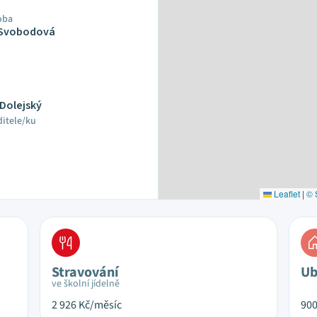
oba
 Svobodová
Dolejský
ditele/ku
Leaflet
|
© 
Stravování
Ub
ve školní jídelně
2 926
Kč/měsíc
90