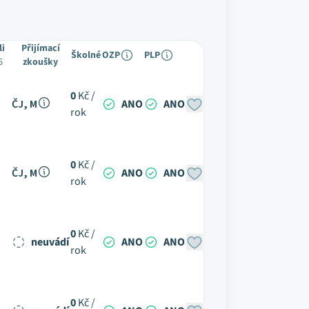
li
Přijímací
Školné
OZP
PLP
6
zkoušky
0
Kč /
ČJ, M
ANO
ANO
rok
0
Kč /
ČJ, M
ANO
ANO
rok
0
Kč /
neuvádí
ANO
ANO
rok
0
Kč /