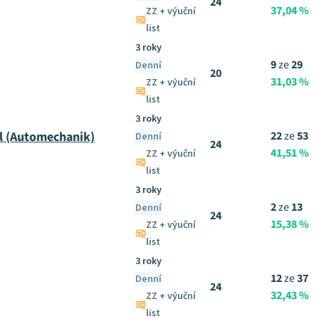
24
37,04 %
ZZ + výuční
list
3 roky
9
ze
29
Denní
20
31,03 %
ZZ + výuční
list
3 roky
l (Automechanik)
22
ze
53
Denní
24
41,51 %
ZZ + výuční
list
3 roky
2
ze
13
Denní
24
15,38 %
ZZ + výuční
list
3 roky
12
ze
37
Denní
24
32,43 %
ZZ + výuční
list