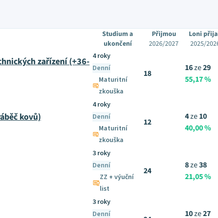
Studium a
Přijmou
Loni přija
ukončení
2026/2027
2025/202
4 roky
chnických zařízení (+36-
16
ze
29
Denní
18
55,17 %
Maturitní
zkouška
4 roky
áběč kovů)
4
ze
10
Denní
12
40,00 %
Maturitní
zkouška
3 roky
8
ze
38
Denní
24
21,05 %
ZZ + výuční
list
3 roky
10
ze
27
Denní