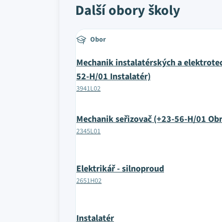
Další obory školy
Obor
Mechanik instalatérských a elektrote
52-H/01 Instalatér)
3941L02
Mechanik seřizovač (+23-56-H/01 Obr
2345L01
Elektrikář - silnoproud
2651H02
Instalatér