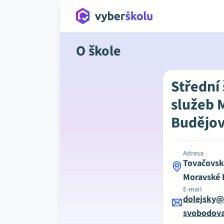
O škole
Střední
služeb 
Budějov
Adresa
Tovačovsk
Moravské 
E-mail
dolejsky@
svobodova