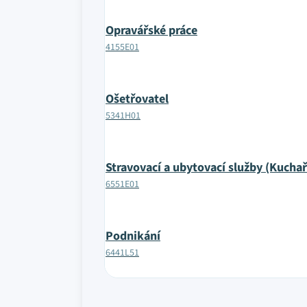
Opravářské práce
4155E01
Ošetřovatel
5341H01
Stravovací a ubytovací služby (Kuchař
6551E01
Podnikání
6441L51