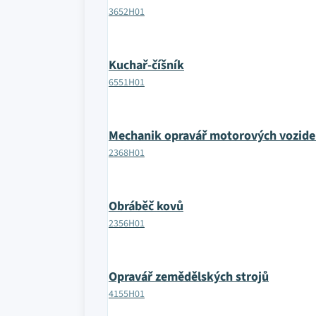
3652H01
Kuchař-číšník
6551H01
Mechanik opravář motorových vozide
2368H01
Obráběč kovů
2356H01
Opravář zemědělských strojů
4155H01