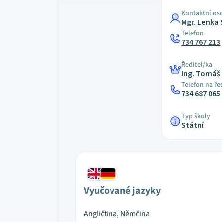
Kontaktní os
Mgr. Lenka
Telefon
734 767 213
Ředitel/ka
Ing. Tomáš 
Telefon na ře
734 687 065
Typ školy
Státní
Vyučované jazyky
Angličtina, Němčina