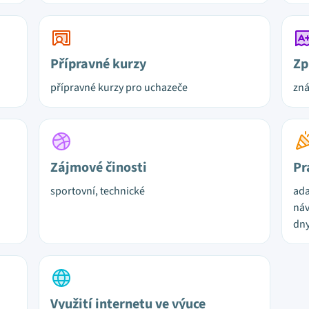
Přípravné kurzy
Zp
přípravné kurzy pro uchazeče
zn
Zájmové činosti
Pr
sportovní, technické
ada
náv
dny
Využití internetu ve výuce