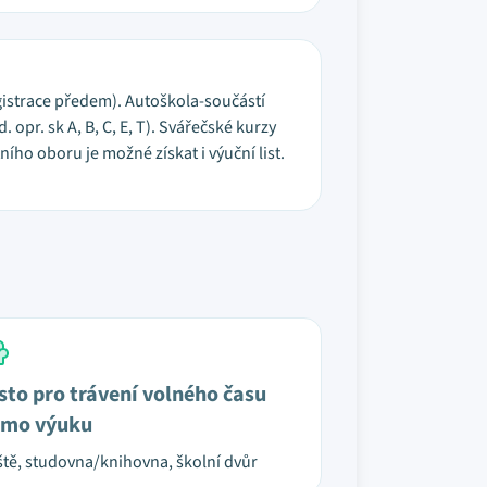
gistrace předem). Autoškola-součástí
opr. sk A, B, C, E, T). Svářečské kurzy
ho oboru je možné získat i výuční list.
sto pro trávení volného času
mo výuku
ště, studovna/knihovna, školní dvůr