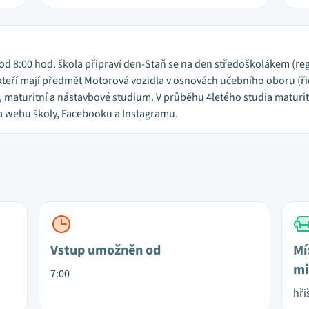
 od 8:00 hod. škola připraví den-Staň se na den středoškolákem (re
teří mají předmět Motorová vozidla v osnovách učebního oboru (řid. 
 maturitní a nástavbové studium. V průběhu 4letého studia maturitní
a webu školy, Facebooku a Instagramu.
Vstup umožněn od
Mí
mi
7:00
hři