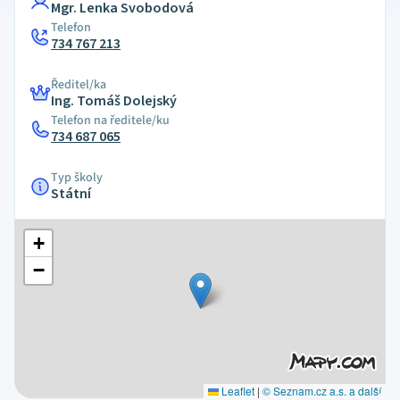
Mgr. Lenka Svobodová
Telefon
734 767 213
Ředitel/ka
Ing. Tomáš Dolejský
Telefon na ředitele/ku
734 687 065
Typ školy
Státní
+
−
Leaflet
|
© Seznam.cz a.s. a další