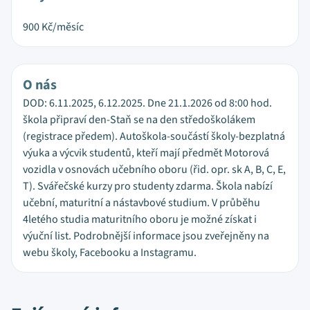
900
Kč/měsíc
O nás
DOD: 6.11.2025, 6.12.2025. Dne 21.1.2026 od 8:00 hod.
škola připraví den-Staň se na den středoškolákem
(registrace předem). Autoškola-součástí školy-bezplatná
výuka a výcvik studentů, kteří mají předmět Motorová
vozidla v osnovách učebního oboru (řid. opr. sk A, B, C, E,
T). Svářečské kurzy pro studenty zdarma. Škola nabízí
učební, maturitní a nástavbové studium. V průběhu
4letého studia maturitního oboru je možné získat i
výuční list. Podrobnější informace jsou zveřejněny na
webu školy, Facebooku a Instagramu.