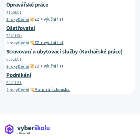
Opravářské práce
4155E01
ZZ + výuční list
3 roky
Denní
Ošetřovatel
5341H01
ZZ + výuční list
3 roky
Denní
Stravovací a ubytovací služby (Kuchařské práce)
6551E01
ZZ + výuční list
3 roky
Denní
Podnikání
6441L51
Maturitní zkouška
2 roky
Denní