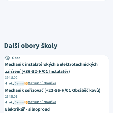
Další obory školy
Obor
Mechanik instalatérských a elektrotechnických
zařízení (+36-52-H/01 Instalatér)
3941L02
Maturitní zkouška
4 roky
Denní
Mechanik seřizovač (+23-56-H/01 Obráběč kovů)
2345L01
Maturitní zkouška
4 roky
Denní
Elektrikář - silnoproud