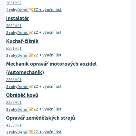
2651H02
ZZ + výuční list
3 roky
Denní
Instalatér
3652H01
ZZ + výuční list
3 roky
Denní
Kuchař-číšník
6551H01
ZZ + výuční list
3 roky
Denní
Mechanik opravář motorových vozidel
(Automechanik)
2368H01
ZZ + výuční list
3 roky
Denní
Obráběč kovů
2356H01
ZZ + výuční list
3 roky
Denní
Opravář zemědělských strojů
4155H01
ZZ + výuční list
3 roky
Denní