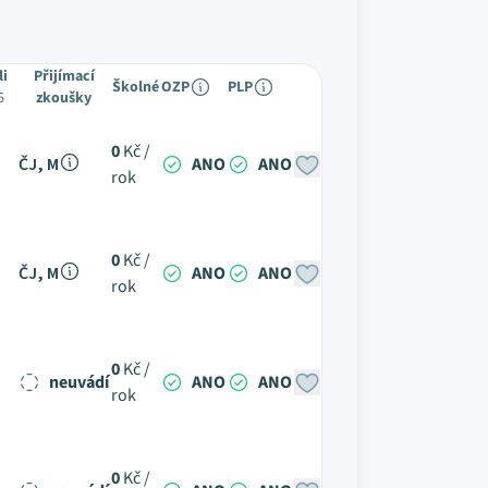
li
Přijímací
Školné
OZP
PLP
6
zkoušky
0
Kč /
ČJ, M
ANO
ANO
rok
0
Kč /
ČJ, M
ANO
ANO
rok
0
Kč /
neuvádí
ANO
ANO
rok
0
Kč /