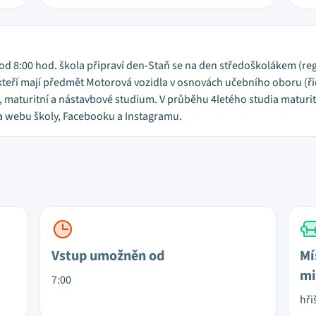
 od 8:00 hod. škola připraví den-Staň se na den středoškolákem (re
teří mají předmět Motorová vozidla v osnovách učebního oboru (řid. 
 maturitní a nástavbové studium. V průběhu 4letého studia maturitní
a webu školy, Facebooku a Instagramu.
Vstup umožněn od
Mí
mi
7:00
hři