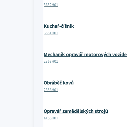
3652H01
Kuchař-číšník
6551H01
Mechanik opravář motorových vozide
2368H01
Obráběč kovů
2356H01
Opravář zemědělských strojů
4155H01