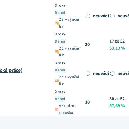
3 roky
Denní
neuvádí
neuvá
ZZ + výuční
list
3 roky
17
ze
32
Denní
30
53,13 %
ZZ + výuční
list
3 roky
ské práce)
Denní
neuvádí
neuvá
ZZ + výuční
list
2 roky
30
ze
52
Denní
30
57,69 %
Maturitní
zkouška