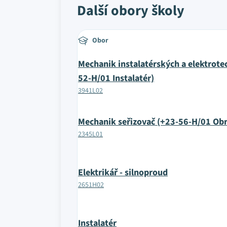
Další obory školy
Obor
Mechanik instalatérských a elektrote
52-H/01 Instalatér)
3941L02
Mechanik seřizovač (+23-56-H/01 Obr
2345L01
Elektrikář - silnoproud
2651H02
Instalatér