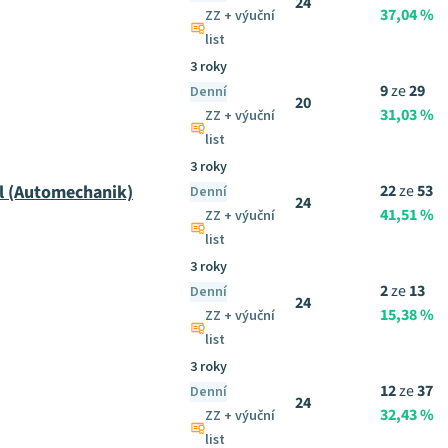
24
37,04 %
ZZ + výuční
list
3 roky
9
ze
29
Denní
20
31,03 %
ZZ + výuční
list
3 roky
l (Automechanik)
22
ze
53
Denní
24
41,51 %
ZZ + výuční
list
3 roky
2
ze
13
Denní
24
15,38 %
ZZ + výuční
list
3 roky
12
ze
37
Denní
24
32,43 %
ZZ + výuční
list