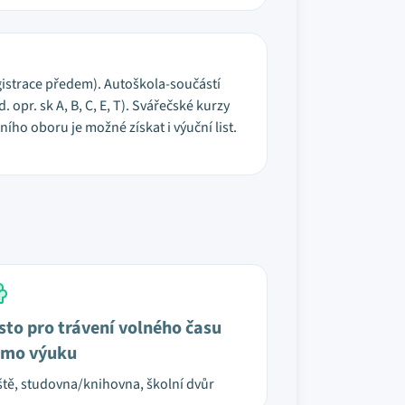
gistrace předem). Autoškola-součástí
opr. sk A, B, C, E, T). Svářečské kurzy
ho oboru je možné získat i výuční list.
sto pro trávení volného času
mo výuku
ště, studovna/knihovna, školní dvůr