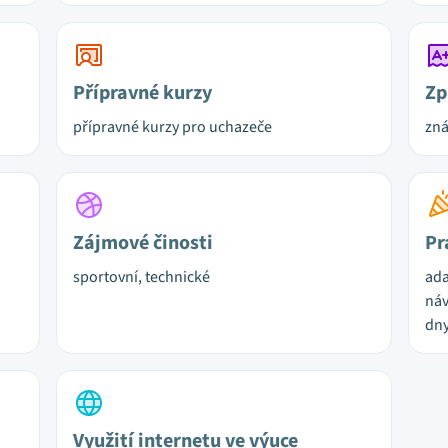
Přípravné kurzy
Zp
přípravné kurzy pro uchazeče
zn
Zájmové činosti
Pr
sportovní, technické
ada
náv
dny
Využití internetu ve výuce