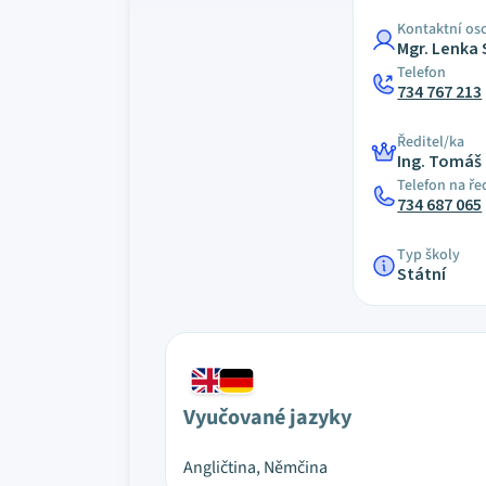
Kontaktní os
Mgr. Lenka
Telefon
734 767 213
Ředitel/ka
Ing. Tomáš 
Telefon na ře
734 687 065
Typ školy
Státní
Vyučované jazyky
Angličtina, Němčina