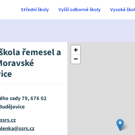
Střední školy
Vyšší odborné školy
Vysoké ško
 škola řemesel a
+
−
Moravské
ice
ého sady 79, 676 02
Budějovice
ssrs.cz
lenka@ssrs.cz