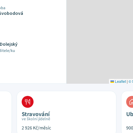
oba
 Svobodová
Dolejský
ditele/ku
Leaflet
|
© 
Stravování
Ub
ve školní jídelně
2 926
Kč/měsíc
90