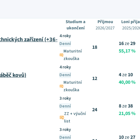
Studium a
Přijmou
Loni přija
ukončení
2026/2027
2025/202
4 roky
chnických zařízení (+36-
16
ze
29
Denní
18
55,17 %
Maturitní
zkouška
4 roky
áběč kovů)
4
ze
10
Denní
12
40,00 %
Maturitní
zkouška
3 roky
8
ze
38
Denní
24
21,05 %
ZZ + výuční
list
3 roky
10
ze
27
Denní