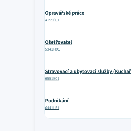
Opravářské práce
4155E01
Ošetřovatel
5341H01
Stravovací a ubytovací služby (Kuchař
6551E01
Podnikání
6441L51