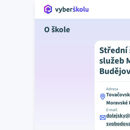
O škole
Střední
služeb 
Budějov
Adresa
Tovačovsk
Moravské 
E-mail
dolejsky@
svobodova