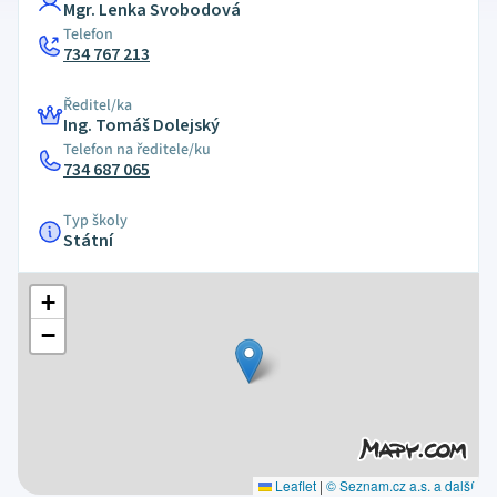
Mgr. Lenka Svobodová
Telefon
734 767 213
Ředitel/ka
Ing. Tomáš Dolejský
Telefon na ředitele/ku
734 687 065
Typ školy
Státní
+
−
Leaflet
|
© Seznam.cz a.s. a další