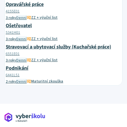
Opravářské práce
4155E01
ZZ + výuční list
3 roky
Denní
Ošetřovatel
5341H01
ZZ + výuční list
3 roky
Denní
Stravovací a ubytovací služby (Kuchařské práce)
6551E01
ZZ + výuční list
3 roky
Denní
Podnikání
6441L51
Maturitní zkouška
2 roky
Denní