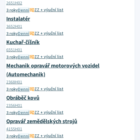
2651H02
ZZ + výuční list
3 roky
Denní
Instalatér
3652H01
ZZ + výuční list
3 roky
Denní
Kuchař-číšník
6551H01
ZZ + výuční list
3 roky
Denní
Mechanik opravář motorových vozidel
(Automechanik)
2368H01
ZZ + výuční list
3 roky
Denní
Obráběč kovů
2356H01
ZZ + výuční list
3 roky
Denní
Opravář zemědělských strojů
4155H01
ZZ + výuční list
3 roky
Denní