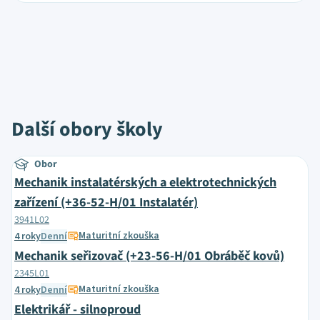
Další obory školy
Obor
Mechanik instalatérských a elektrotechnických
zařízení (+36-52-H/01 Instalatér)
3941L02
Maturitní zkouška
4 roky
Denní
Mechanik seřizovač (+23-56-H/01 Obráběč kovů)
2345L01
Maturitní zkouška
4 roky
Denní
Elektrikář - silnoproud