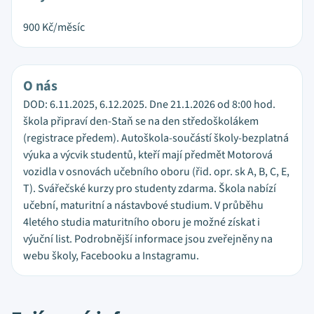
900
Kč/měsíc
O nás
DOD: 6.11.2025, 6.12.2025. Dne 21.1.2026 od 8:00 hod.
škola připraví den-Staň se na den středoškolákem
(registrace předem). Autoškola-součástí školy-bezplatná
výuka a výcvik studentů, kteří mají předmět Motorová
vozidla v osnovách učebního oboru (řid. opr. sk A, B, C, E,
T). Svářečské kurzy pro studenty zdarma. Škola nabízí
učební, maturitní a nástavbové studium. V průběhu
4letého studia maturitního oboru je možné získat i
výuční list. Podrobnější informace jsou zveřejněny na
webu školy, Facebooku a Instagramu.