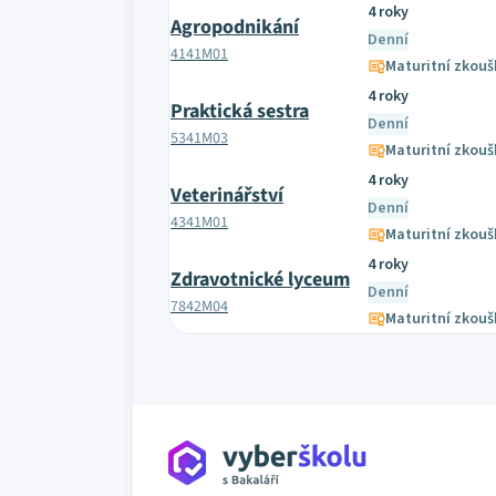
4 roky
Agropodnikání
Denní
4141M01
Maturitní zkouš
4 roky
Praktická sestra
Denní
5341M03
Maturitní zkouš
4 roky
Veterinářství
Denní
4341M01
Maturitní zkouš
4 roky
Zdravotnické lyceum
Denní
7842M04
Maturitní zkouš