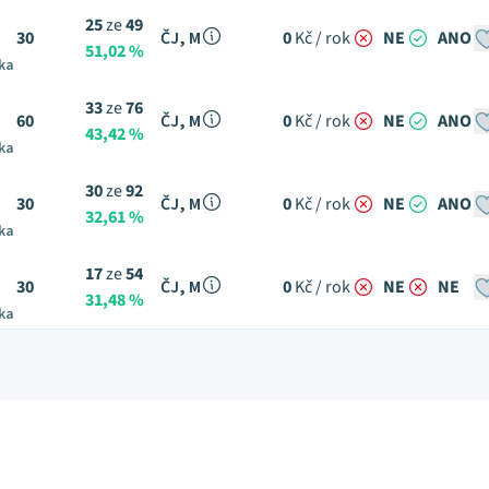
25
ze
49
30
ČJ, M
0
Kč / rok
NE
ANO
51,02 %
ka
33
ze
76
60
ČJ, M
0
Kč / rok
NE
ANO
43,42 %
ka
30
ze
92
30
ČJ, M
0
Kč / rok
NE
ANO
32,61 %
ka
17
ze
54
30
ČJ, M
0
Kč / rok
NE
NE
31,48 %
ka