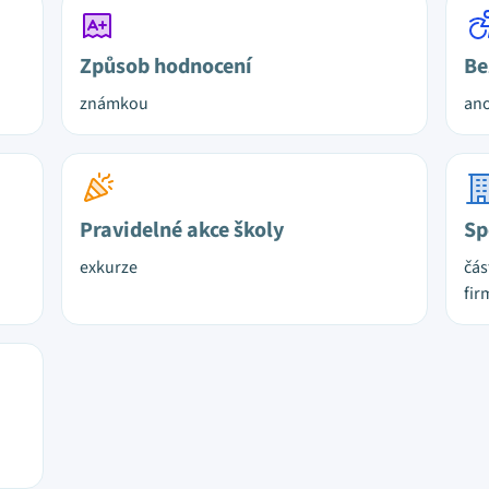
Způsob hodnocení
Be
známkou
ano
Pravidelné akce školy
Sp
exkurze
čás
fir