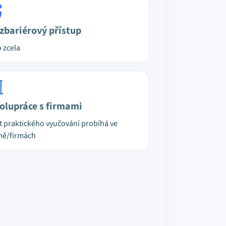
zbariérový přístup
 zcela
olupráce s firmami
t praktického vyučování probíhá ve
mě/firmách