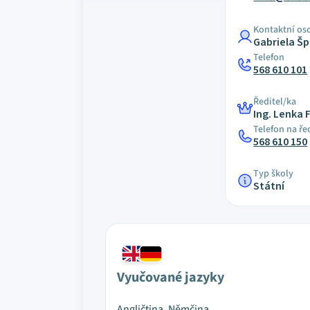
Kontaktní os
Gabriela Šp
Telefon
568 610 101
Ředitel/ka
Ing. Lenka
Telefon na ře
568 610 150
Typ školy
Státní
Vyučované jazyky
Angličtina, Němčina