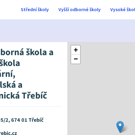
Střední školy
Vyšší odborné školy
Vysoké ško
dborná škola a
+
−
 škola
rní,
ská a
nická Třebíč
5/2, 674 01 Třebíč
ebic.cz