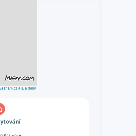
Seznam.cz a.s. a další
ytování
00
Kč/měsíc