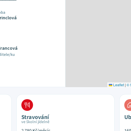
oba
rinclová
 Francová
ditele/ku
Leaflet
|
© 
Stravování
Ub
ve školní jídelně
2 780
Kč/měsíc
16