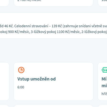
ěd 46 Kč. Celodenní stravování – 139 Kč (zahrnuje snídani včetně sva
koj 900 Kč/měsíc, 3-lůžkový pokoj 1100 Kč/měsíc, 2-lůžkový pokoj
Vstup umožněn od
Mí
mi
6:00
hři