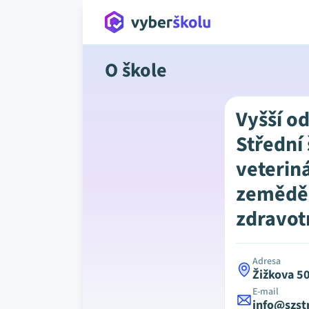
O škole
Vyšší o
Střední
veteriná
zeměděl
zdravot
Adresa
Žižkova 50
E-mail
info@szstr