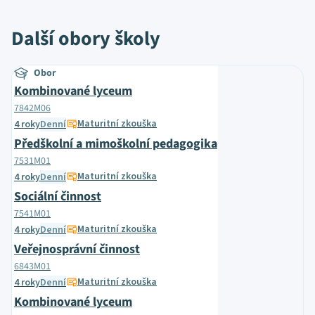
Další obory školy
Obor
Kombinované lyceum
7842M06
Maturitní zkouška
4 roky
Denní
Předškolní a mimoškolní pedagogika
7531M01
Maturitní zkouška
4 roky
Denní
Sociální činnost
7541M01
Maturitní zkouška
4 roky
Denní
Veřejnosprávní činnost
6843M01
Maturitní zkouška
4 roky
Denní
Kombinované lyceum