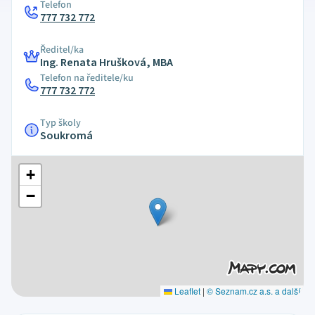
Telefon
777 732 772
Ředitel/ka
Ing. Renata Hrušková, MBA
Telefon na ředitele/ku
777 732 772
Typ školy
Soukromá
+
−
Leaflet
|
© Seznam.cz a.s. a další