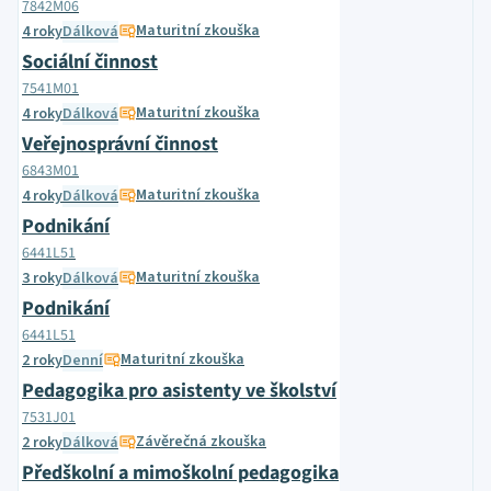
7842M06
Maturitní zkouška
4 roky
Dálková
Sociální činnost
7541M01
Maturitní zkouška
4 roky
Dálková
Veřejnosprávní činnost
6843M01
Maturitní zkouška
4 roky
Dálková
Podnikání
6441L51
Maturitní zkouška
3 roky
Dálková
Podnikání
6441L51
Maturitní zkouška
2 roky
Denní
Pedagogika pro asistenty ve školství
7531J01
Závěrečná zkouška
2 roky
Dálková
Předškolní a mimoškolní pedagogika