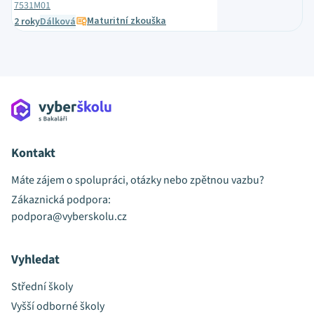
7531M01
Maturitní zkouška
2 roky
Dálková
Kontakt
Máte zájem o spolupráci, otázky nebo zpětnou vazbu?
Zákaznická podpora:
podpora@vyberskolu.cz
Vyhledat
Střední školy
Vyšší odborné školy