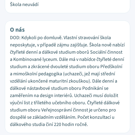
Škola neuvádí
O nás
DOD: Kdykoli po domluvě. Vlastní stravování škola
neposkytuje, v případě zájmu zajišťuje. Škola nově nabízí
čtyřleté denní a dálkové studium oborů Sociální činnost
a Kombinované lyceum. Dále má v nabídce čtyřleté denní
studium a zkrácené dvouleté studium oboru Předškolní
a mimoškolní pedagogika (uchazeči, jež mají střední
vzdělání ukončené maturitní zkouškou). Dále denní a
dálkové nástavbové studium oboru Podnikání se
zaměřením na design interiérů. Uchazeči musí doložit
výuční list z tříletého učebního oboru. Čtyřleté dálkové
studium oboru Veřejnosprávní činnost je určeno pro
dospělé se základním vzděláním. Počet konzultací u
dálkového studia činí 220 hodin ročně.