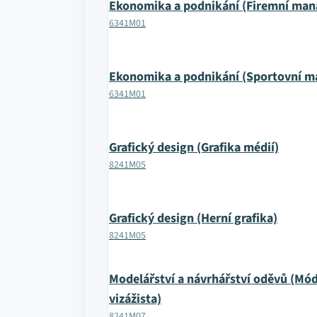
Ekonomika a podnikání (Firemní ma
6341M01
Ekonomika a podnikání (Sportovní 
6341M01
Grafický design (Grafika médií)
8241M05
Grafický design (Herní grafika)
8241M05
Modelářství a návrhářství oděvů (Mód
vizážista)
8241M07