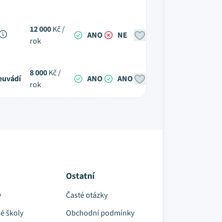
12 000
Kč /
ANO
NE
rok
8 000
Kč /
euvádí
ANO
ANO
rok
Ostatní
y
Časté otázky
é školy
Obchodní podmínky