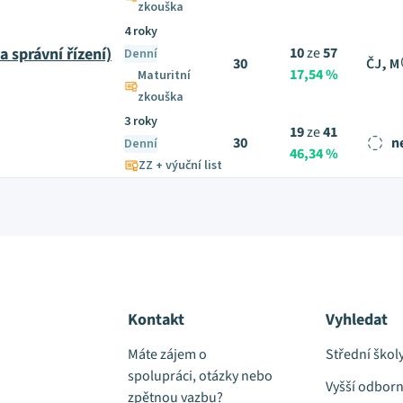
zkouška
4 roky
a správní řízení)
10
ze
57
Denní
30
ČJ, M
17,54 %
Maturitní
zkouška
3 roky
19
ze
41
30
n
Denní
46,34 %
ZZ + výuční list
Kontakt
Vyhledat
Máte zájem o
Střední škol
spolupráci, otázky nebo
Vyšší odborn
zpětnou vazbu?