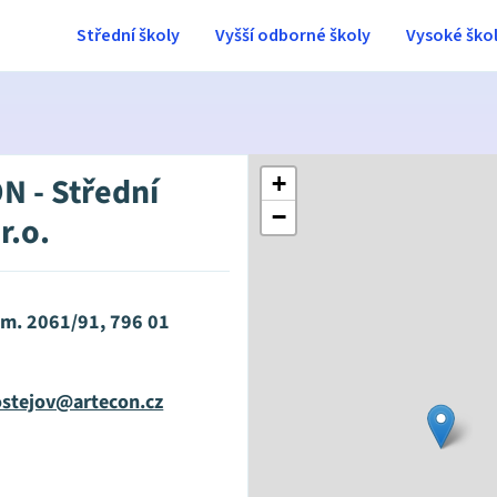
Střední školy
Vyšší odborné školy
Vysoké ško
N - Střední
+
−
r.o.
m. 2061/91, 796 01
rostejov@artecon.cz