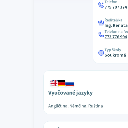
Telefon
775 707 374
Ředitel/ka
Ing. Renat
Telefon na ře
773 776 994
Typ školy
Soukromá
Vyučované jazyky
Angličtina, Němčina, Ruština