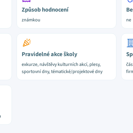
Způsob hodnocení
Be
známkou
ne
Pravidelné akce školy
Sp
exkurze, návštěvy kulturních akcí, plesy,
čás
sportovní dny, tématické/projektové dny
fir
a