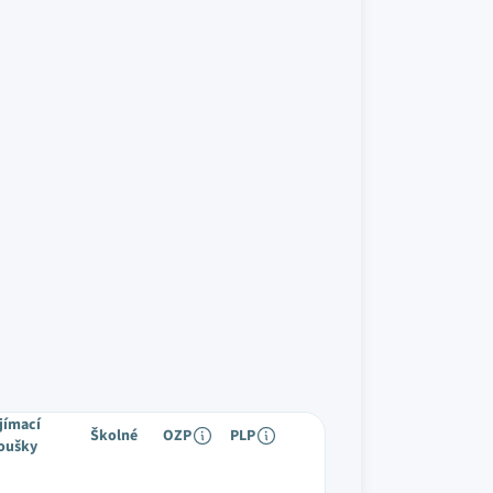
jímací
Školné
OZP
PLP
oušky