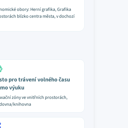
omické obory: Herní grafika, Grafika
ostorách blízko centra města, v dochozí
sto pro trávení volného času
mo výuku
axační zóny ve vnitřních prostorách,
udovna/knihovna