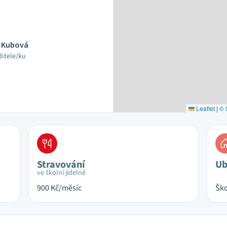
a Kubová
ditele/ku
Leaflet
|
© 
Stravování
Ub
ve školní jídelně
900
Kč/měsíc
Ško