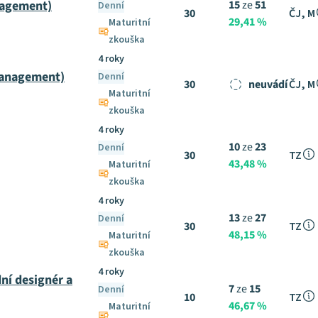
nagement)
15
ze
51
Denní
30
ČJ, M
29,41 %
Maturitní
zkouška
4 roky
management)
Denní
30
neuvádí
ČJ, M
Maturitní
zkouška
4 roky
10
ze
23
Denní
30
TZ
43,48 %
Maturitní
zkouška
4 roky
13
ze
27
Denní
30
TZ
48,15 %
Maturitní
zkouška
4 roky
ní designér a
7
ze
15
Denní
10
TZ
46,67 %
Maturitní