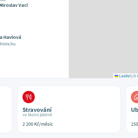
 Miroslav Vacl
ka Havlová
ditele/ku
Leaflet
|
© 
Stravování
Ub
ve školní jídelně
2 200
Kč/měsíc
15