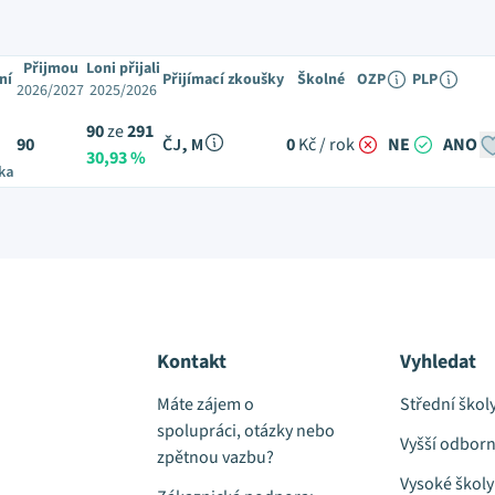
Přijmou
Loni přijali
ní
Přijímací zkoušky
Školné
OZP
PLP
2026/2027
2025/2026
90
ze
291
90
ČJ, M
0
Kč / rok
NE
ANO
30,93 %
ka
Kontakt
Vyhledat
Máte zájem o
Střední škol
spolupráci, otázky nebo
Vyšší odborn
zpětnou vazbu?
Vysoké školy