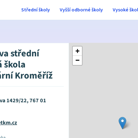
Střední školy
Vyšší odborné školy
Vysoké ško
va střední
+
−
 škola
ární Kroměříž
va 1429/22, 767 01
tkm.cz
oba