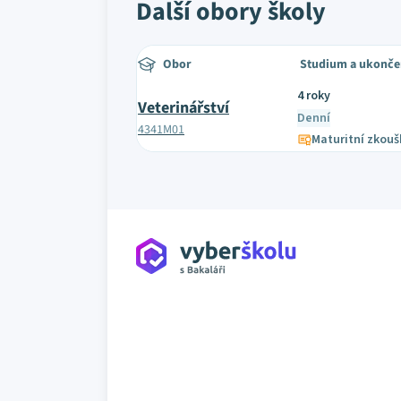
Další obory školy
Obor
Studium a ukonče
4 roky
Veterinářství
Denní
4341M01
Maturitní zkouš