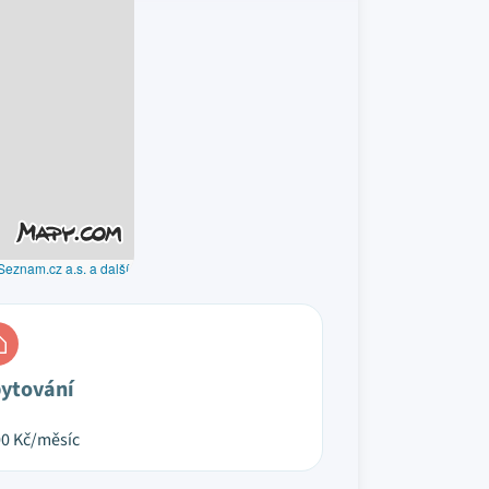
Seznam.cz a.s. a další
ytování
00
Kč/měsíc