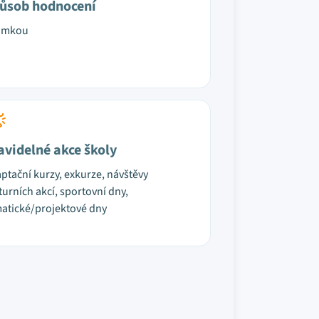
ůsob hodnocení
ámkou
avidelné akce školy
ptační kurzy, exkurze, návštěvy
turních akcí, sportovní dny,
atické/projektové dny