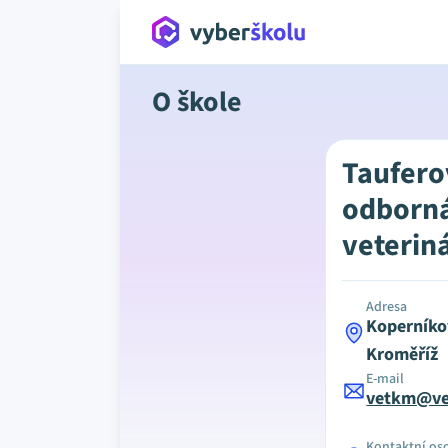
O škole
Taufero
odborná
veterin
Adresa
Koperníko
Kroměříž
E-mail
vetkm@ve
Kontaktní os