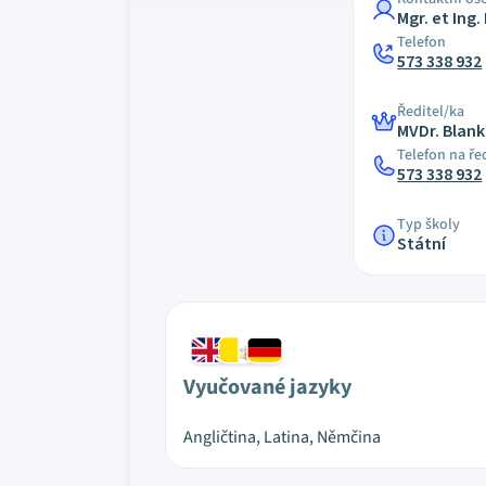
Mgr. et Ing.
Telefon
573 338 932
Ředitel/ka
MVDr. Blan
Telefon na ře
573 338 932
Typ školy
Státní
Vyučované jazyky
Angličtina, Latina, Němčina