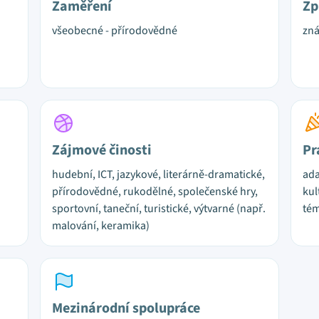
Zaměření
Zp
všeobecné - přírodovědné
zn
Zájmové činosti
Pr
hudební, ICT, jazykové, literárně-dramatické,
ada
přírodovědné, rukodělné, společenské hry,
kul
sportovní, taneční, turistické, výtvarné (např.
tém
malování, keramika)
Mezinárodní spolupráce