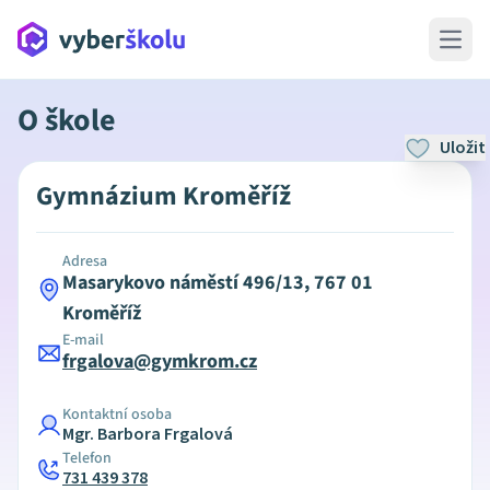
Open 
O škole
Uložit
Gymnázium Kroměříž
Adresa
Masarykovo náměstí 496/13, 767 01
Kroměříž
E-mail
frgalova@gymkrom.cz
Kontaktní osoba
Mgr. Barbora Frgalová
Telefon
731 439 378