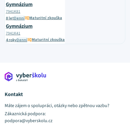
Gymnázium
7941K81
Maturitní zkouška
8 let
Denní
Gymnázium
7941K41
Maturitní zkouška
4 roky
Denní
Kontakt
Máte zájem o spolupráci, otázky nebo zpětnou vazbu?
Zákaznická podpora:
podpora@vyberskolu.cz