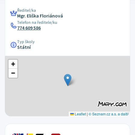
Ředitel/ka
Mgr. Eliška Floriánová
Telefon na ředitele/ku
774 609 586
Typ školy
Státní
+
−
Leaflet
|
© Seznam.cz a.s. a další