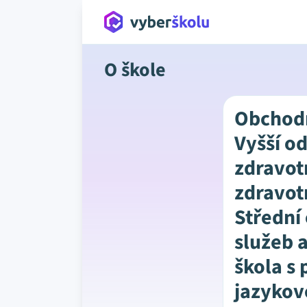
O škole
Obchod
Vyšší o
zdravot
zdravot
Střední
služeb 
škola s 
jazykov