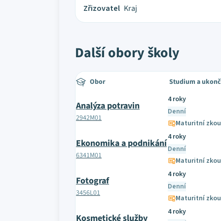
Zřizovatel
Kraj
Další obory školy
Obor
Studium a ukonč
4 roky
Analýza potravin
Denní
2942M01
Maturitní zko
4 roky
Ekonomika a podnikání
Denní
6341M01
Maturitní zko
4 roky
Fotograf
Denní
3456L01
Maturitní zko
4 roky
Kosmetické služby