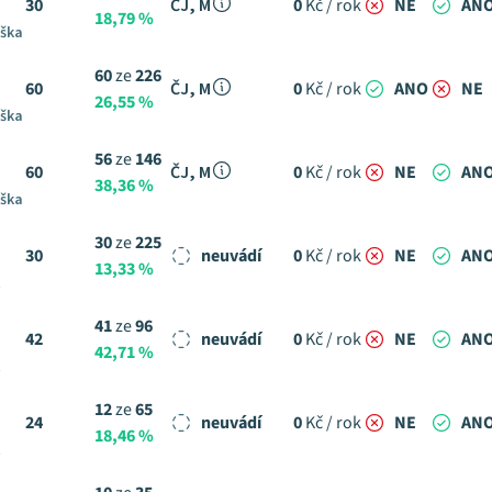
30
ČJ, M
0
Kč / rok
NE
AN
18,79 %
uška
60
ze
226
60
ČJ, M
0
Kč / rok
ANO
NE
26,55 %
uška
56
ze
146
60
ČJ, M
0
Kč / rok
NE
AN
38,36 %
uška
30
ze
225
30
neuvádí
0
Kč / rok
NE
AN
13,33 %
t
41
ze
96
42
neuvádí
0
Kč / rok
NE
AN
42,71 %
t
12
ze
65
24
neuvádí
0
Kč / rok
NE
AN
18,46 %
t