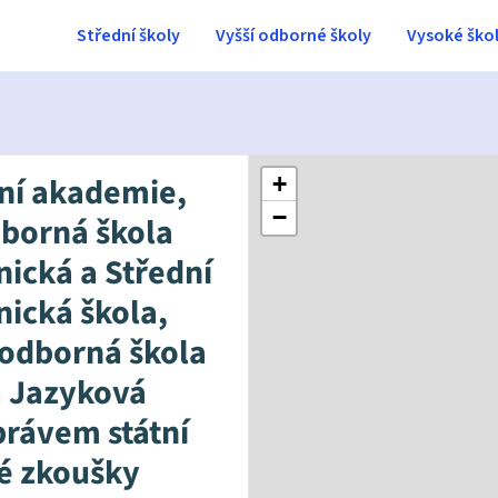
Střední školy
Vyšší odborné školy
Vysoké ško
ní akademie,
+
−
dborná škola
nická a Střední
nická škola,
 odborná škola
a Jazyková
právem státní
é zkoušky