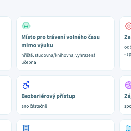
Místo pro trávení volného času
Za
mimo výuku
odb
- s
hřiště, studovna/knihovna, vyhrazená
učebna
Bezbariérový přístup
Zá
ano částečně
spo