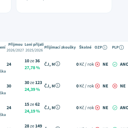
Přijmou
Loni přijali
ení
Přijímací zkoušky
Školné
OZP
PLP
2026/2027
2025/2026
10
ze
36
24
ČJ, M
0
Kč / rok
NE
AN
27,78 %
uška
30
ze
123
30
ČJ, M
0
Kč / rok
NE
NE
24,39 %
uška
15
ze
62
24
ČJ, M
0
Kč / rok
NE
AN
24,19 %
uška
28
ze
149