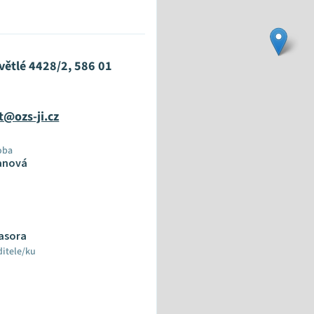
větlé 4428/2, 586 01
t@ozs-ji.cz
oba
anová
Fasora
ditele/ku