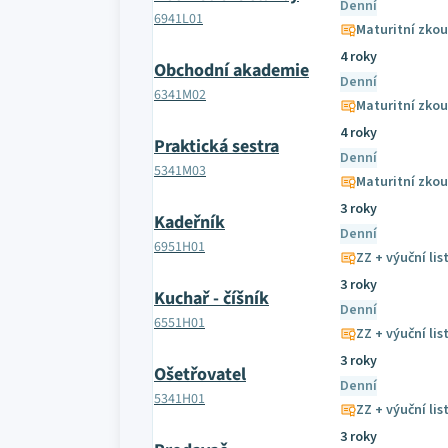
Denní
6941L01
Maturitní zko
4 roky
Obchodní akademie
Denní
6341M02
Maturitní zko
4 roky
Praktická sestra
Denní
5341M03
Maturitní zko
3 roky
Kadeřník
Denní
6951H01
ZZ + výuční lis
3 roky
Kuchař - číšník
Denní
6551H01
ZZ + výuční lis
3 roky
Ošetřovatel
Denní
5341H01
ZZ + výuční lis
3 roky