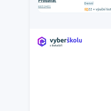
Prodavač
Denní
6651H01
ZZ + výuční lis