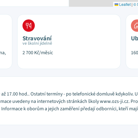
Leaflet
|
© 
Stravování
Ub
ve školní jídelně
na,
2 700
Kč/měsíc
16
 až 17.00 hod.. Ostatní termíny - po telefonické domluvě kdykoliv. 
rmace uvedeny na internetových stránkách školy www.ozs-ji.cz. Proh
 Informace k oborům a jejich zaměření předají odborníci, kteří maj