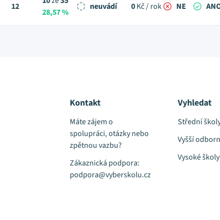
10
ze
35
12
neuvádí
0
Kč / rok
NE
AN
28,57 %
t
Kontakt
Vyhledat
Máte zájem o
Střední škol
spolupráci, otázky nebo
Vyšší odborn
zpětnou vazbu?
Vysoké školy
Zákaznická podpora:
podpora@vyberskolu.cz