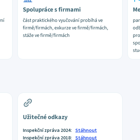
Spolupráce s firmami
Me
vní
část praktického vyučování probíhá ve
par
firmě/firmách, exkurze ve firmě/firmách,
odb
stáže ve firmě/firmách
pro
spo
stu
Užitečné odkazy
Inspekční zpráva 2024:
Stáhnout
Inspekční zpráva 2018:
Stáhnout