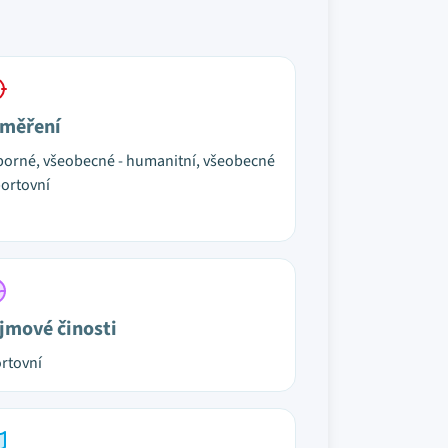
měření
orné, všeobecné - humanitní, všeobecné
portovní
jmové činosti
rtovní