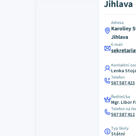
Jihlava
Adresa
Karoliny S
Jihlava
E-mail
sekretaria
Kontaktní os
Lenka Stoj
Telefon
567 587 423
Ředitel/ka
Mgr. Libor 
Telefon na ře
567 587 412
Typ školy
Státní