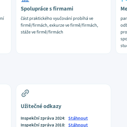
Spolupráce s firmami
Me
vní
část praktického vyučování probíhá ve
par
firmě/firmách, exkurze ve firmě/firmách,
odb
stáže ve firmě/firmách
pro
spo
stu
Užitečné odkazy
Inspekční zpráva 2024:
Stáhnout
Inspekční zpráva 2018:
Stáhnout