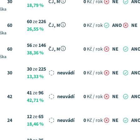
30
ČJ, M
0
Kč / rok
NE
AN
18,79 %
uška
60
ze
226
60
ČJ, M
0
Kč / rok
ANO
NE
26,55 %
uška
56
ze
146
60
ČJ, M
0
Kč / rok
NE
AN
38,36 %
uška
30
ze
225
30
neuvádí
0
Kč / rok
NE
AN
13,33 %
t
41
ze
96
42
neuvádí
0
Kč / rok
NE
AN
42,71 %
t
12
ze
65
24
neuvádí
0
Kč / rok
NE
AN
18,46 %
t