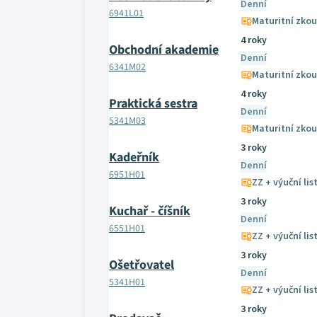
Denní
6941L01
Maturitní zko
4 roky
Obchodní akademie
Denní
6341M02
Maturitní zko
4 roky
Praktická sestra
Denní
5341M03
Maturitní zko
3 roky
Kadeřník
Denní
6951H01
ZZ + výuční lis
3 roky
Kuchař - číšník
Denní
6551H01
ZZ + výuční lis
3 roky
Ošetřovatel
Denní
5341H01
ZZ + výuční lis
3 roky