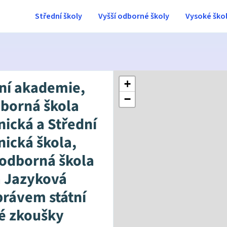
Střední školy
Vyšší odborné školy
Vysoké ško
ní akademie,
+
−
dborná škola
nická a Střední
nická škola,
 odborná škola
a Jazyková
právem státní
é zkoušky