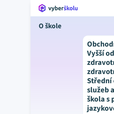
O škole
Obchod
Vyšší o
zdravot
zdravot
Střední
služeb 
škola s 
jazykov