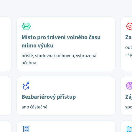
Místo pro trávení volného času
Za
mimo výuku
odb
- s
hřiště, studovna/knihovna, vyhrazená
učebna
Bezbariérový přístup
Zá
ano částečně
spo