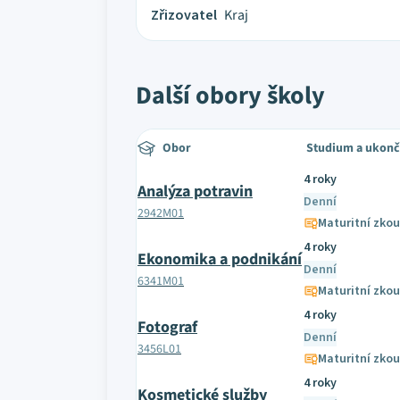
Zřizovatel
Kraj
Další obory školy
Obor
Studium a ukonč
4 roky
Analýza potravin
Denní
2942M01
Maturitní zko
4 roky
Ekonomika a podnikání
Denní
6341M01
Maturitní zko
4 roky
Fotograf
Denní
3456L01
Maturitní zko
4 roky
Kosmetické služby