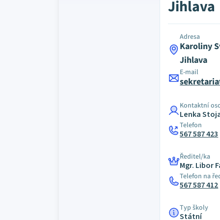
Jihlava
Adresa
Karoliny S
Jihlava
E-mail
sekretaria
Kontaktní os
Lenka Stoj
Telefon
567 587 423
Ředitel/ka
Mgr. Libor 
Telefon na ře
567 587 412
Typ školy
Státní