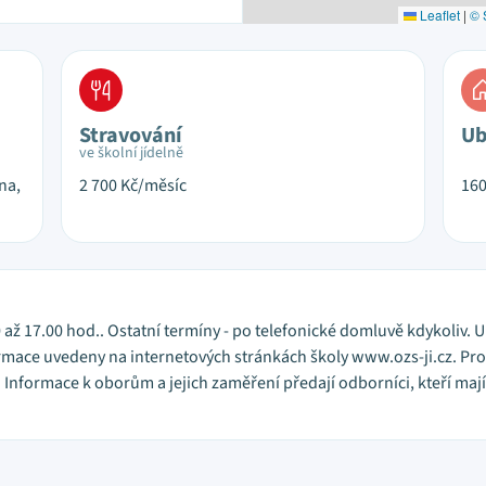
Leaflet
|
© 
Stravování
Ub
ve školní jídelně
na,
2 700
Kč/měsíc
16
 až 17.00 hod.. Ostatní termíny - po telefonické domluvě kdykoliv. 
rmace uvedeny na internetových stránkách školy www.ozs-ji.cz. Proh
 Informace k oborům a jejich zaměření předají odborníci, kteří maj