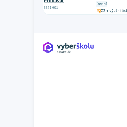
Prodavač
Denní
6651H01
ZZ + výuční lis