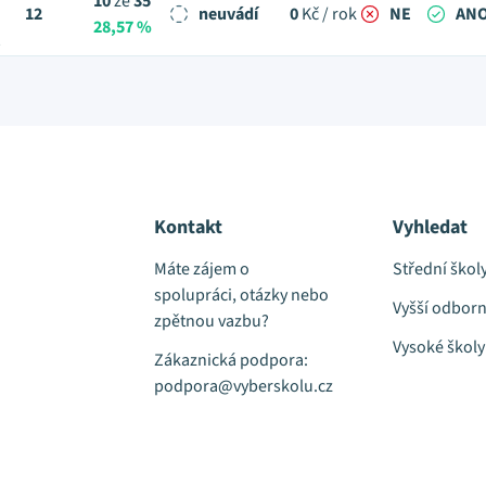
10
ze
35
12
neuvádí
0
Kč / rok
NE
AN
28,57 %
t
Kontakt
Vyhledat
Máte zájem o
Střední škol
spolupráci, otázky nebo
Vyšší odborn
zpětnou vazbu?
Vysoké školy
Zákaznická podpora:
podpora@vyberskolu.cz