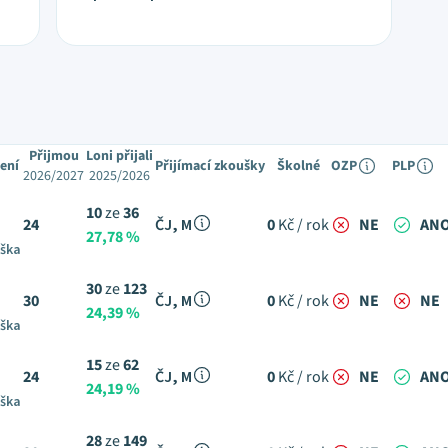
Přijmou
Loni přijali
ení
Přijímací zkoušky
Školné
OZP
PLP
2026/2027
2025/2026
10
ze
36
24
ČJ, M
0
Kč / rok
NE
AN
27,78 %
uška
30
ze
123
30
ČJ, M
0
Kč / rok
NE
NE
24,39 %
uška
15
ze
62
24
ČJ, M
0
Kč / rok
NE
AN
24,19 %
uška
28
ze
149