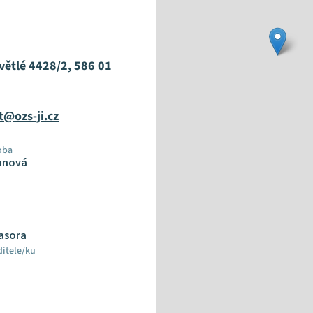
větlé 4428/2, 586 01
t@ozs-ji.cz
oba
anová
Fasora
ditele/ku