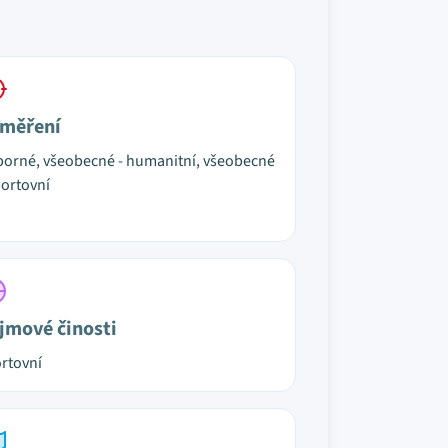
měření
orné, všeobecné - humanitní, všeobecné
portovní
jmové činosti
rtovní