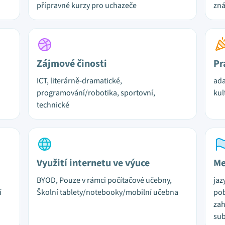
přípravné kurzy pro uchazeče
zn
Zájmové činosti
Pr
ICT, literárně-dramatické,
ada
programování/robotika, sportovní,
kul
technické
Využití internetu ve výuce
Me
BYOD, Pouze v rámci počítačové učebny,
jaz
í
Školní tablety/notebooky/mobilní učebna
pob
zah
sub