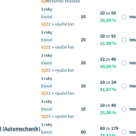
Maturitní zkouška
3 roky
10
ze
50
10
ne
Denní
20,00 %
ZZ + výuční list
3 roky
20
ze
91
20
ne
Denní
21,98 %
ZZ + výuční list
3 roky
12
ze
40
20
ne
Denní
30,00 %
ZZ + výuční list
3 roky
10
ze
24
10
ne
Denní
41,67 %
ZZ + výuční list
3 roky
10
ze
40
10
ne
Denní
25,00 %
ZZ + výuční list
3 roky
l (Automechanik)
60
ze
179
60
ne
Denní
33,52 %