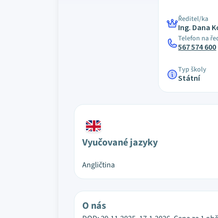
Ředitel/ka
Ing. Dana 
Telefon na ře
567 574 600
Typ školy
Státní
Vyučované jazyky
Angličtina
O nás