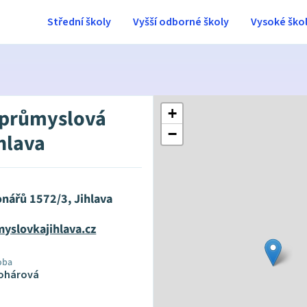
Střední školy
Vyšší odborné školy
Vysoké ško
 průmyslová
+
−
ihlava
onářů 1572/3, Jihlava
yslovkajihlava.cz
oba
Kohárová