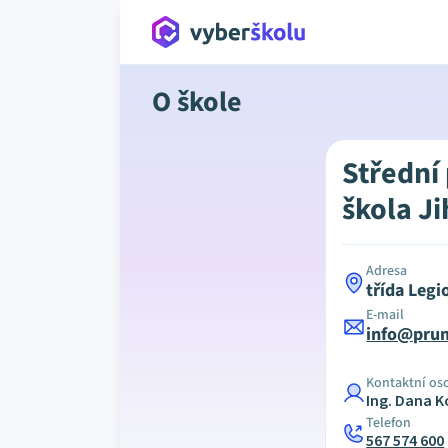
O škole
Střední
škola J
Adresa
třída Legi
E-mail
info@prum
Kontaktní os
Ing. Dana 
Telefon
567 574 600