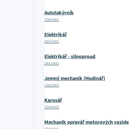
Autolakýrník
2361H01
Elektrikář
2651H01
Elektrikář - silnoproud
2651H02
Jemný mechanik (Hodinář)
2362H01
Karosář
2355H02
Mechanik opravář motorových vozide