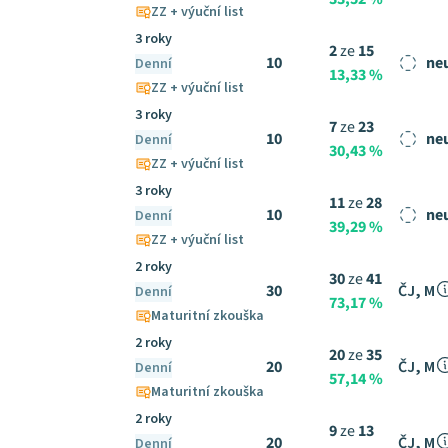
ZZ + výuční list
3 roky
2
ze
15
10
ne
Denní
13,33 %
ZZ + výuční list
3 roky
7
ze
23
10
ne
Denní
30,43 %
ZZ + výuční list
3 roky
11
ze
28
10
ne
Denní
39,29 %
ZZ + výuční list
2 roky
30
ze
41
30
ČJ, M
Denní
73,17 %
Maturitní zkouška
2 roky
20
ze
35
20
ČJ, M
Denní
57,14 %
Maturitní zkouška
2 roky
9
ze
13
20
ČJ, M
Denní