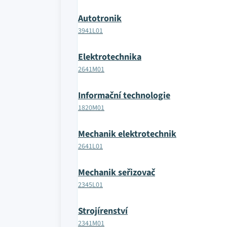
Autotronik
3941L01
Elektrotechnika
2641M01
Informační technologie
1820M01
Mechanik elektrotechnik
2641L01
Mechanik seřizovač
2345L01
Strojírenství
2341M01