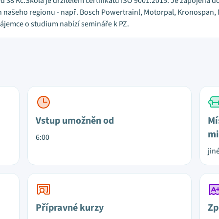
d 38 Kč.Škola je držitelem certifikátu ISO 9001:2015. Je zapojena d
našeho regionu - např. Bosch Powertrainl, Motorpal, Kronospan, M
zájemce o studium nabízí semináře k PZ.
Vstup umožněn od
Mí
mi
6:00
jin
Přípravné kurzy
Zp