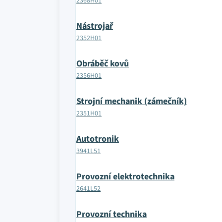
2368H01
Nástrojař
2352H01
Obráběč kovů
2356H01
Strojní mechanik (zámečník)
2351H01
Autotronik
3941L51
Provozní elektrotechnika
2641L52
Provozní technika