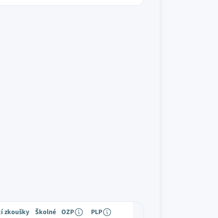
cí zkoušky
Školné
OZP
PLP