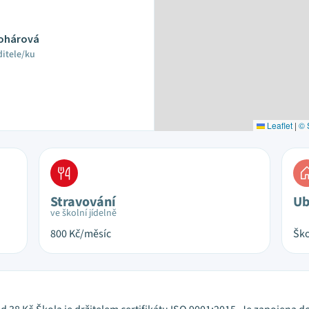
Kohárová
ditele/ku
Leaflet
|
© 
Stravování
Ub
ve školní jídelně
800
Kč/měsíc
Ško