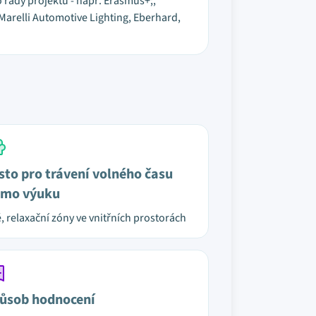
o řady projektů - např. Erasmus+;,
arelli Automotive Lighting, Eberhard,
sto pro trávení volného času
mo výuku
é, relaxační zóny ve vnitřních prostorách
ůsob hodnocení