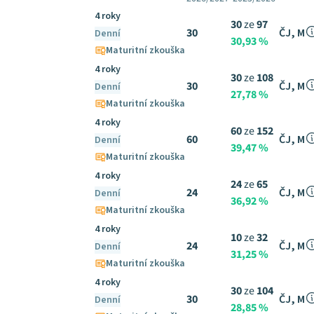
4 roky
30
ze
97
30
ČJ, M
Denní
30,93 %
Maturitní zkouška
4 roky
30
ze
108
30
ČJ, M
Denní
27,78 %
Maturitní zkouška
4 roky
60
ze
152
60
ČJ, M
Denní
39,47 %
Maturitní zkouška
4 roky
24
ze
65
24
ČJ, M
Denní
36,92 %
Maturitní zkouška
4 roky
10
ze
32
24
ČJ, M
Denní
31,25 %
Maturitní zkouška
4 roky
30
ze
104
30
ČJ, M
Denní
28,85 %