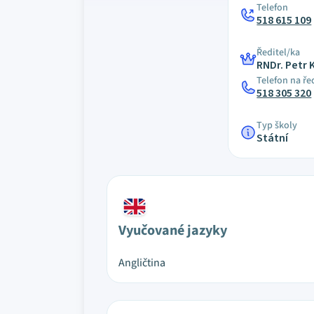
Telefon
518 615 109
Ředitel/ka
RNDr. Petr 
Telefon na ře
518 305 320
Typ školy
Státní
Vyučované jazyky
Angličtina