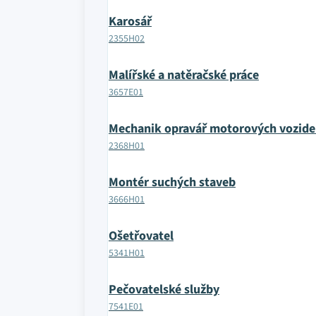
Karosář
2355H02
Malířské a natěračské práce
3657E01
Mechanik opravář motorových vozide
2368H01
Montér suchých staveb
3666H01
Ošetřovatel
5341H01
Pečovatelské služby
7541E01