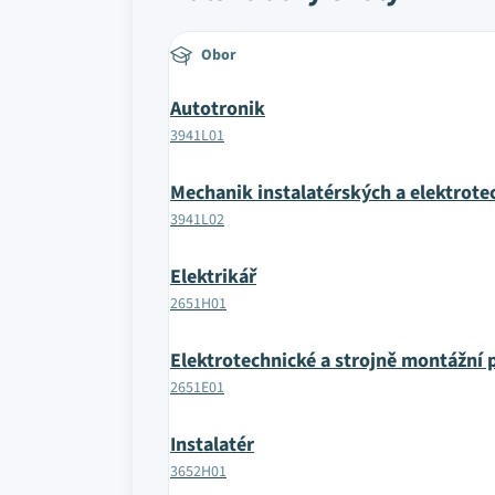
Obor
Autotronik
3941L01
Mechanik instalatérských a elektrote
3941L02
Elektrikář
2651H01
Elektrotechnické a strojně montážní 
2651E01
Instalatér
3652H01