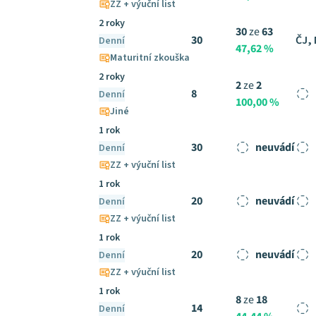
ZZ + výuční list
2 roky
30
ze
63
30
ČJ,
Denní
47,62 %
Maturitní zkouška
2 roky
2
ze
2
8
Denní
100,00 %
Jiné
1 rok
30
neuvádí
Denní
ZZ + výuční list
1 rok
20
neuvádí
Denní
ZZ + výuční list
1 rok
20
neuvádí
Denní
ZZ + výuční list
1 rok
8
ze
18
14
Denní