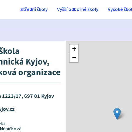
Střední školy
Vyšší odborné školy
Vysoké ško
 škola
+
−
hnická Kyjov,
ková organizace
a 1223/17, 697 01 Kyjov
jov.cz
oba
 Něničková