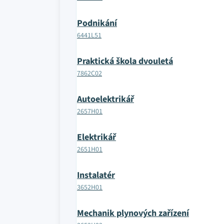
Podnikání
6441L51
Praktická škola dvouletá
7862C02
Autoelektrikář
2657H01
Elektrikář
2651H01
Instalatér
3652H01
Mechanik plynových zařízení