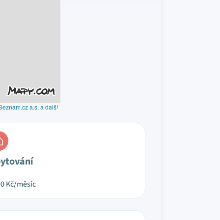
Seznam.cz a.s. a další
ytování
00
Kč/měsíc