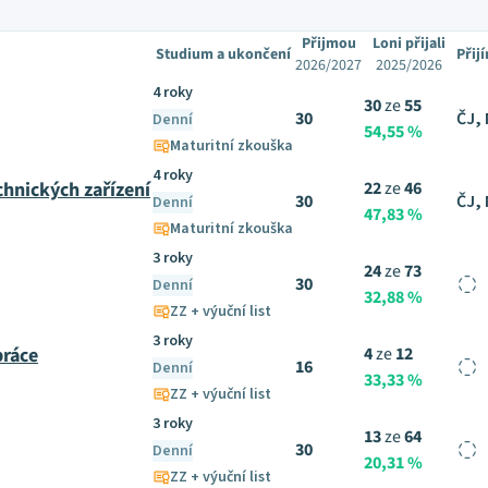
Přijmou
Loni přijali
Studium a ukončení
Přij
2026/2027
2025/2026
4 roky
30
ze
55
30
ČJ,
Denní
54,55 %
Maturitní zkouška
4 roky
chnických zařízení
22
ze
46
30
ČJ,
Denní
47,83 %
Maturitní zkouška
3 roky
24
ze
73
30
Denní
32,88 %
ZZ + výuční list
3 roky
práce
4
ze
12
16
Denní
33,33 %
ZZ + výuční list
3 roky
13
ze
64
30
Denní
20,31 %
ZZ + výuční list