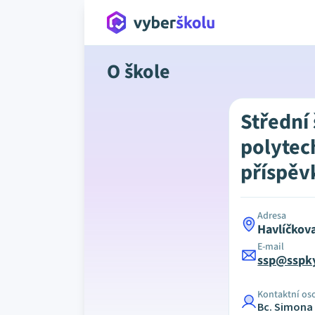
O škole
Střední
polytec
příspěv
Adresa
Havlíčkov
E-mail
ssp@sspky
Kontaktní os
Bc. Simona