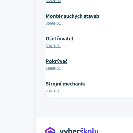
3652H02
Montér suchých staveb
3666H01
Ošetřovatel
5341H01
Pokrývač
3669H01
Strojní mechanik
2351H01