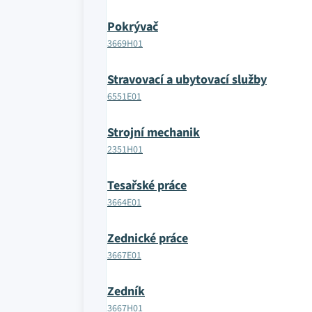
Pokrývač
3669H01
Stravovací a ubytovací služby
6551E01
Strojní mechanik
2351H01
Tesařské práce
3664E01
Zednické práce
3667E01
Zedník
3667H01