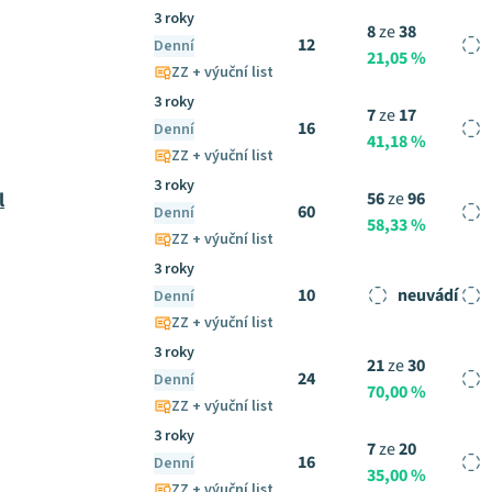
3 roky
8
ze
38
12
Denní
21,05 %
ZZ + výuční list
3 roky
7
ze
17
16
Denní
41,18 %
ZZ + výuční list
3 roky
l
56
ze
96
60
Denní
58,33 %
ZZ + výuční list
3 roky
10
neuvádí
Denní
ZZ + výuční list
3 roky
21
ze
30
24
Denní
70,00 %
ZZ + výuční list
3 roky
7
ze
20
16
Denní
35,00 %
ZZ + výuční list