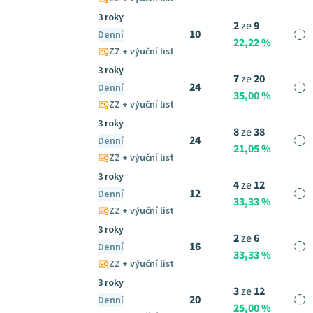
3 roky
2
ze
9
10
Denní
22,22 %
ZZ + výuční list
3 roky
7
ze
20
24
Denní
35,00 %
ZZ + výuční list
3 roky
8
ze
38
24
Denní
21,05 %
ZZ + výuční list
3 roky
4
ze
12
12
Denní
33,33 %
ZZ + výuční list
3 roky
2
ze
6
16
Denní
33,33 %
ZZ + výuční list
3 roky
3
ze
12
20
Denní
25,00 %