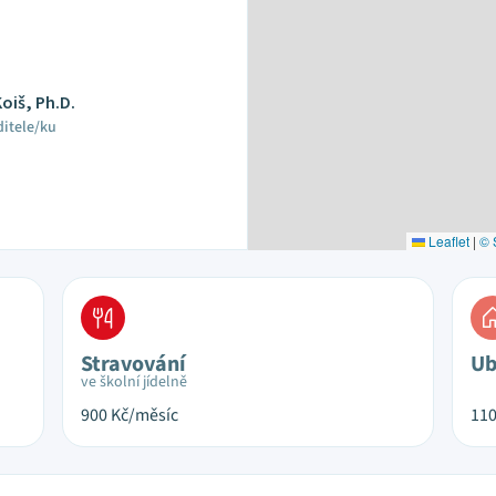
Koiš, Ph.D.
ditele/ku
Leaflet
|
© 
Stravování
Ub
ve školní jídelně
900
Kč/měsíc
11