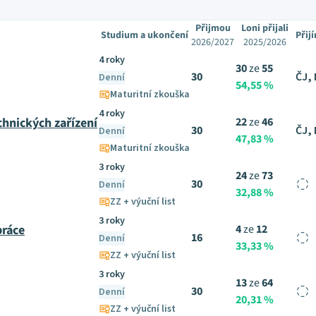
Přijmou
Loni přijali
Studium a ukončení
Přij
2026/2027
2025/2026
4 roky
30
ze
55
30
ČJ,
Denní
54,55 %
Maturitní zkouška
4 roky
chnických zařízení
22
ze
46
30
ČJ,
Denní
47,83 %
Maturitní zkouška
3 roky
24
ze
73
30
Denní
32,88 %
ZZ + výuční list
3 roky
práce
4
ze
12
16
Denní
33,33 %
ZZ + výuční list
3 roky
13
ze
64
30
Denní
20,31 %
ZZ + výuční list