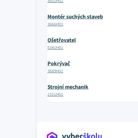
3652H02
Montér suchých staveb
3666H01
Ošetřovatel
5341H01
Pokrývač
3669H01
Strojní mechanik
2351H01