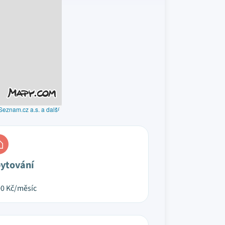
Seznam.cz a.s. a další
ytování
00
Kč/měsíc