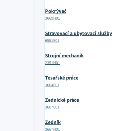
Pokrývač
3669H01
Stravovací a ubytovací služby
6551E01
Strojní mechanik
2351H01
Tesařské práce
3664E01
Zednické práce
3667E01
Zedník
3667H01