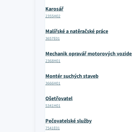
Karosář
2355H02
Malířské a natěračské práce
3657E01
Mechanik opravář motorových vozide
2368H01
Montér suchých staveb
3666H01
Ošetřovatel
5341H01
Pečovatelské služby
7541E01