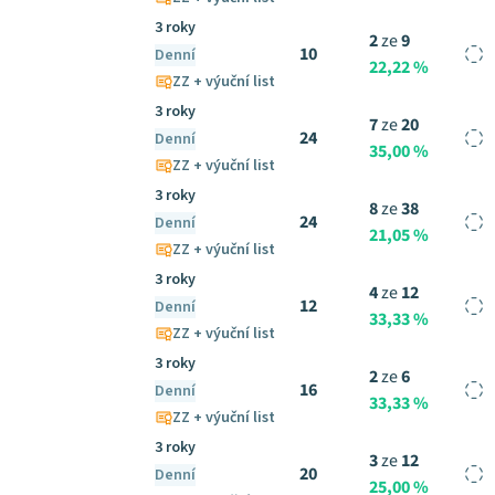
3 roky
2
ze
9
10
Denní
22,22 %
ZZ + výuční list
3 roky
7
ze
20
24
Denní
35,00 %
ZZ + výuční list
3 roky
8
ze
38
24
Denní
21,05 %
ZZ + výuční list
3 roky
4
ze
12
12
Denní
33,33 %
ZZ + výuční list
3 roky
2
ze
6
16
Denní
33,33 %
ZZ + výuční list
3 roky
3
ze
12
20
Denní
25,00 %