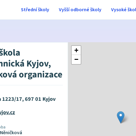
Střední školy
Vyšší odborné školy
Vysoké ško
 škola
+
−
hnická Kyjov,
ková organizace
a 1223/17, 697 01 Kyjov
jov.cz
oba
 Něničková