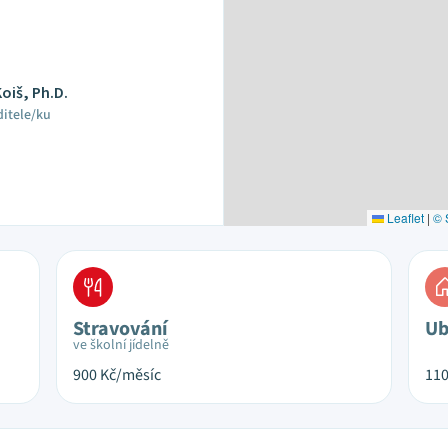
Koiš, Ph.D.
ditele/ku
Leaflet
|
© 
Stravování
Ub
ve školní jídelně
900
Kč/měsíc
11