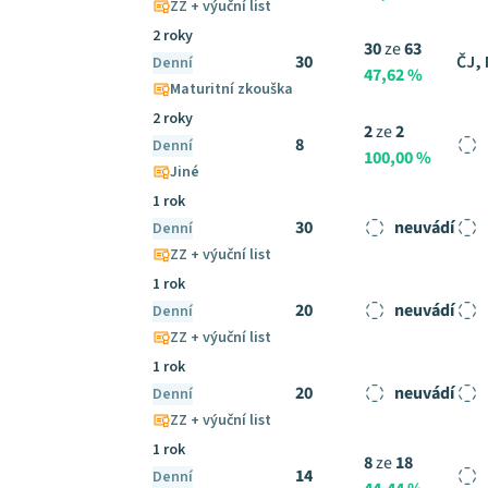
ZZ + výuční list
2 roky
30
ze
63
30
ČJ,
Denní
47,62 %
Maturitní zkouška
2 roky
2
ze
2
8
Denní
100,00 %
Jiné
1 rok
30
neuvádí
Denní
ZZ + výuční list
1 rok
20
neuvádí
Denní
ZZ + výuční list
1 rok
20
neuvádí
Denní
ZZ + výuční list
1 rok
8
ze
18
14
Denní