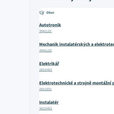
Obor
Autotronik
3941L01
Mechanik instalatérských a elektrote
3941L02
Elektrikář
2651H01
Elektrotechnické a strojně montážní 
2651E01
Instalatér
3652H01