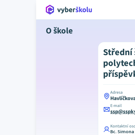
O škole
Střední
polytec
příspěv
Adresa
Havlíčkov
E-mail
ssp@sspky
Kontaktní os
Bc. Simona