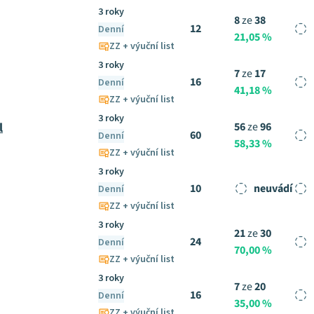
3 roky
8
ze
38
12
Denní
21,05 %
ZZ + výuční list
3 roky
7
ze
17
16
Denní
41,18 %
ZZ + výuční list
3 roky
l
56
ze
96
60
Denní
58,33 %
ZZ + výuční list
3 roky
10
neuvádí
Denní
ZZ + výuční list
3 roky
21
ze
30
24
Denní
70,00 %
ZZ + výuční list
3 roky
7
ze
20
16
Denní
35,00 %
ZZ + výuční list