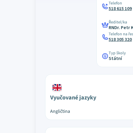
Telefon
518 615 109
Ředitel/ka
RNDr. Petr 
Telefon na ře
518 305 320
Typ školy
Státní
Vyučované jazyky
Angličtina