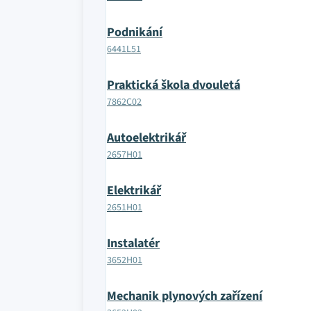
Podnikání
6441L51
Praktická škola dvouletá
7862C02
Autoelektrikář
2657H01
Elektrikář
2651H01
Instalatér
3652H01
Mechanik plynových zařízení