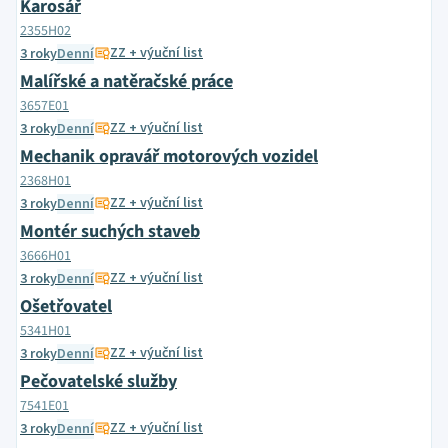
Karosář
2355H02
ZZ + výuční list
3 roky
Denní
Malířské a natěračské práce
3657E01
ZZ + výuční list
3 roky
Denní
Mechanik opravář motorových vozidel
2368H01
ZZ + výuční list
3 roky
Denní
Montér suchých staveb
3666H01
ZZ + výuční list
3 roky
Denní
Ošetřovatel
5341H01
ZZ + výuční list
3 roky
Denní
Pečovatelské služby
7541E01
ZZ + výuční list
3 roky
Denní