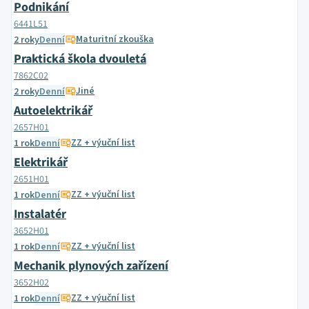
Podnikání
6441L51
Maturitní zkouška
2 roky
Denní
Praktická škola dvouletá
7862C02
Jiné
2 roky
Denní
Autoelektrikář
2657H01
ZZ + výuční list
1 rok
Denní
Elektrikář
2651H01
ZZ + výuční list
1 rok
Denní
Instalatér
3652H01
ZZ + výuční list
1 rok
Denní
Mechanik plynových zařízení
3652H02
ZZ + výuční list
1 rok
Denní