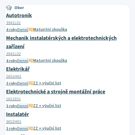
Obor
Autotronik
3941L01
Maturitní zkouška
4 roky
Denní
Mechanik instalatérských a elektrotechnických
zařízení
3941L02
Maturitní zkouška
4 roky
Denní
Elektrikář
2651H01
ZZ + výuční list
3 roky
Denní
Elektrotechnické a strojně montážní práce
2651E01
ZZ + výuční list
3 roky
Denní
Instalatér
3652H01
ZZ + výuční list
3 roky
Denní