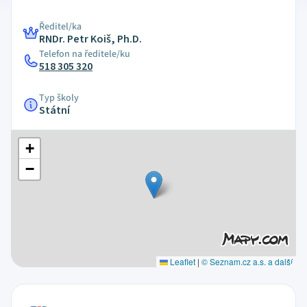
Ředitel/ka
RNDr. Petr Koiš, Ph.D.
Telefon na ředitele/ku
518 305 320
Typ školy
Státní
+
−
Leaflet
|
© Seznam.cz a.s. a další