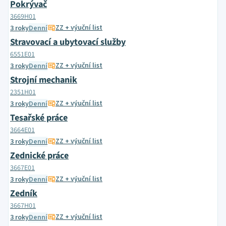
Pokrývač
3669H01
ZZ + výuční list
3 roky
Denní
Stravovací a ubytovací služby
6551E01
ZZ + výuční list
3 roky
Denní
Strojní mechanik
2351H01
ZZ + výuční list
3 roky
Denní
Tesařské práce
3664E01
ZZ + výuční list
3 roky
Denní
Zednické práce
3667E01
ZZ + výuční list
3 roky
Denní
Zedník
3667H01
ZZ + výuční list
3 roky
Denní