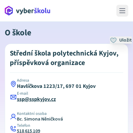
Open 
O škole
Uložit
Střední škola polytechnická Kyjov,
příspěvková organizace
Adresa
Havlíčkova 1223/17, 697 01 Kyjov
E-mail
ssp@sspkyjov.cz
Kontaktní osoba
Bc. Simona Něničková
Telefon
518 615 109