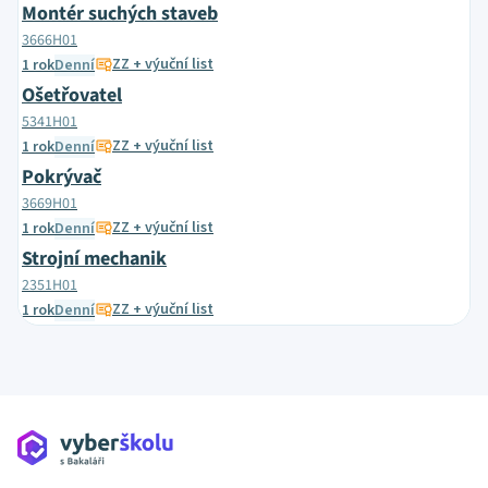
Montér suchých staveb
3666H01
ZZ + výuční list
1 rok
Denní
Ošetřovatel
5341H01
ZZ + výuční list
1 rok
Denní
Pokrývač
3669H01
ZZ + výuční list
1 rok
Denní
Strojní mechanik
2351H01
ZZ + výuční list
1 rok
Denní