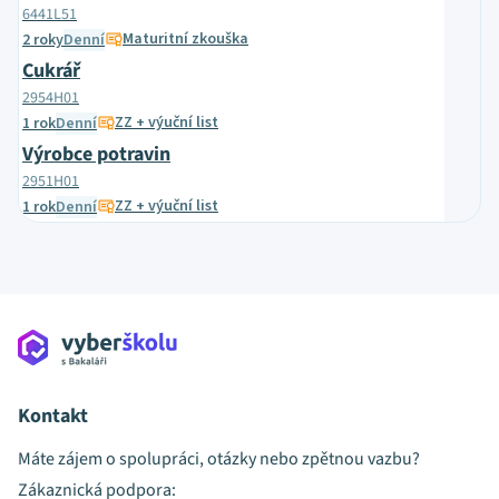
6441L51
Maturitní zkouška
2 roky
Denní
Cukrář
2954H01
ZZ + výuční list
1 rok
Denní
Výrobce potravin
2951H01
ZZ + výuční list
1 rok
Denní
Kontakt
Máte zájem o spolupráci, otázky nebo zpětnou vazbu?
Zákaznická podpora: