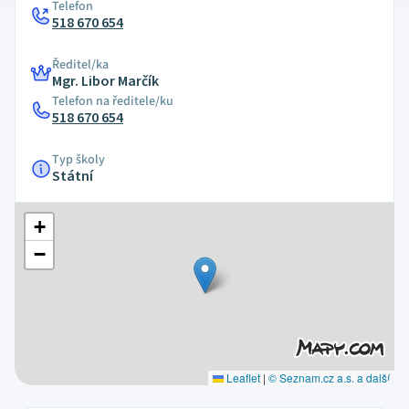
Telefon
518 670 654
Ředitel/ka
Mgr. Libor Marčík
Telefon na ředitele/ku
518 670 654
Typ školy
Státní
+
−
Leaflet
|
© Seznam.cz a.s. a další