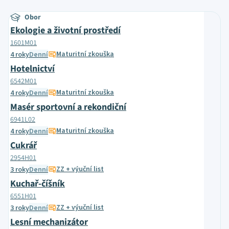
Obor
Ekologie a životní prostředí
1601M01
Maturitní zkouška
4 roky
Denní
Hotelnictví
6542M01
Maturitní zkouška
4 roky
Denní
Masér sportovní a rekondiční
6941L02
Maturitní zkouška
4 roky
Denní
Cukrář
2954H01
ZZ + výuční list
3 roky
Denní
Kuchař-číšník
6551H01
ZZ + výuční list
3 roky
Denní
Lesní mechanizátor