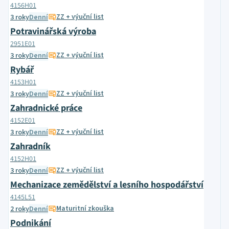
4156H01
ZZ + výuční list
3 roky
Denní
Potravinářská výroba
2951E01
ZZ + výuční list
3 roky
Denní
Rybář
4153H01
ZZ + výuční list
3 roky
Denní
Zahradnické práce
4152E01
ZZ + výuční list
3 roky
Denní
Zahradník
4152H01
ZZ + výuční list
3 roky
Denní
Mechanizace zemědělství a lesního hospodářství
4145L51
Maturitní zkouška
2 roky
Denní
Podnikání