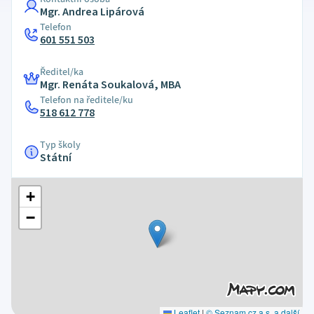
Mgr. Andrea Lipárová
Telefon
601 551 503
Ředitel/ka
Mgr. Renáta Soukalová, MBA
Telefon na ředitele/ku
518 612 778
Typ školy
Státní
+
−
Leaflet
|
© Seznam.cz a.s. a další