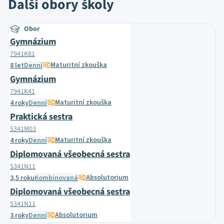
Další obory školy
Obor
Gymnázium
7941K81
Maturitní zkouška
8 let
Denní
Gymnázium
7941K41
Maturitní zkouška
4 roky
Denní
Praktická sestra
5341M03
Maturitní zkouška
4 roky
Denní
Diplomovaná všeobecná sestra
5341N11
Absolutorium
3,5 roku
Kombinovaná
Diplomovaná všeobecná sestra
5341N11
Absolutorium
3 roky
Denní