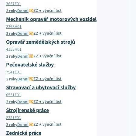
3657E01
ZZ + výuční list
3 roky
Denní
Mechanik opravář motorových vozidel
2368H01
ZZ + výuční list
3 roky
Denní
Opravář zemědělských strojů
4155H01
ZZ + výuční list
3 roky
Denní
Pečovatelské služby
7541E01
ZZ + výuční list
3 roky
Denní
Stravovací a ubytovací služby
6551E01
ZZ + výuční list
3 roky
Denní
Strojírenské práce
2351E01
ZZ + výuční list
3 roky
Denní
Zednické práce