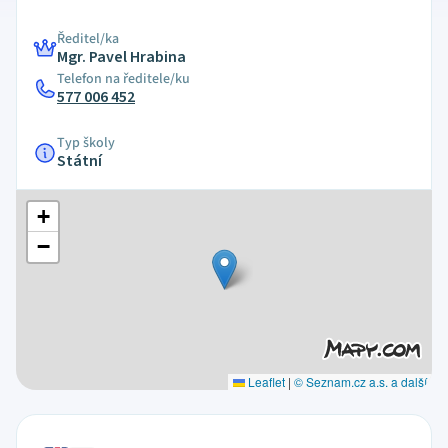
Ředitel/ka
Mgr. Pavel Hrabina
Telefon na ředitele/ku
577 006 452
Typ školy
Státní
+
−
Leaflet
|
© Seznam.cz a.s. a další