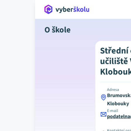
O škole
Střední
učiliště
Klobou
Adresa
Brumovská
Klobouky
E-mail
podatelna
Kontaktní os