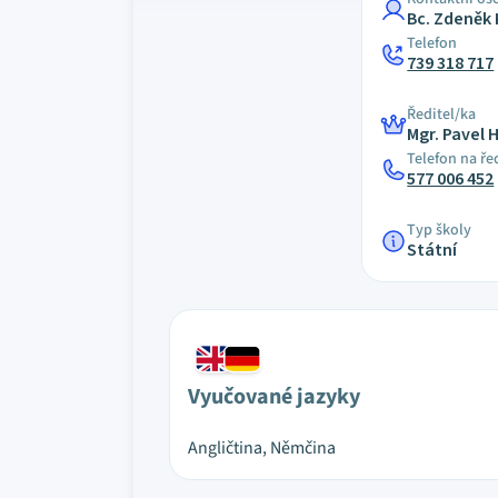
Bc. Zdeněk 
Telefon
739 318 717
Ředitel/ka
Mgr. Pavel 
Telefon na ře
577 006 452
Typ školy
Státní
Vyučované jazyky
Angličtina, Němčina