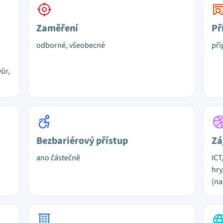
Zaměření
Př
odborné, všeobecné
pří
ůr,
Bezbariérový přístup
Zá
ano částečně
ICT
hry
(na