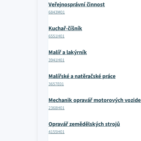
Veřejnosprávní činnost
6843M01
Kuchař-číšník
6551H01
Malíř a lakýrník
3941H01
Malířské a natěračské práce
3657E01
Mechanik opravář motorových vozide
2368H01
Opravář zemědělských strojů
4155H01