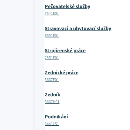
Pečovatelské služby
7541E01
Stravovací a ubytovací služby
6551E01
Strojírenské práce
2351E01
Zednické práce
3667E01
Zedník
3667H01
Podnikání
6441L51