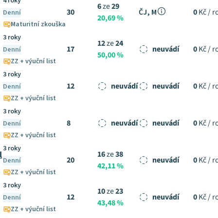
4 roky
6
ze
29
30
ČJ, M
0
Kč / r
Denní
20,69 %
Maturitní zkouška
3 roky
12
ze
24
17
neuvádí
0
Kč / r
Denní
50,00 %
ZZ + výuční list
3 roky
12
neuvádí
neuvádí
0
Kč / r
Denní
ZZ + výuční list
3 roky
8
neuvádí
neuvádí
0
Kč / r
Denní
ZZ + výuční list
3 roky
l
16
ze
38
20
neuvádí
0
Kč / r
Denní
42,11 %
ZZ + výuční list
3 roky
10
ze
23
12
neuvádí
0
Kč / r
Denní
43,48 %
ZZ + výuční list