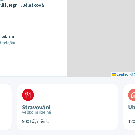
Kliš, Mgr. T.Bělašková
Hrabina
ditele/ku
Leaflet
|
© 
Stravování
Ub
ve školní jídelně
900
Kč/měsíc
12