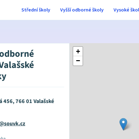
Střední školy
Vyšší odborné školy
Vysoké ško
 odborné
+
−
 Valašské
ky
 456, 766 01 Valašské
@souvk.cz
oba