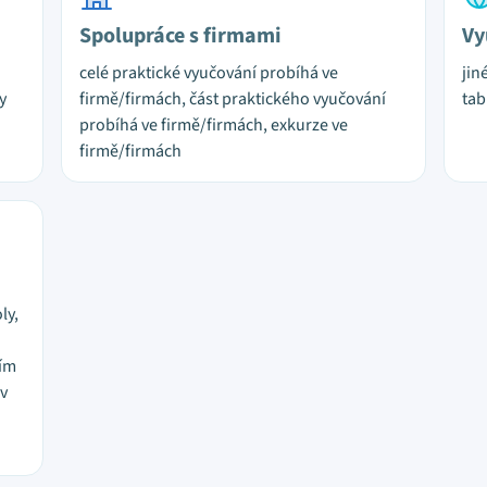
Spolupráce s firmami
Vy
celé praktické vyučování probíhá ve
jin
y
firmě/firmách, část praktického vyučování
tab
probíhá ve firmě/firmách, exkurze ve
firmě/firmách
ly,
ním
 v