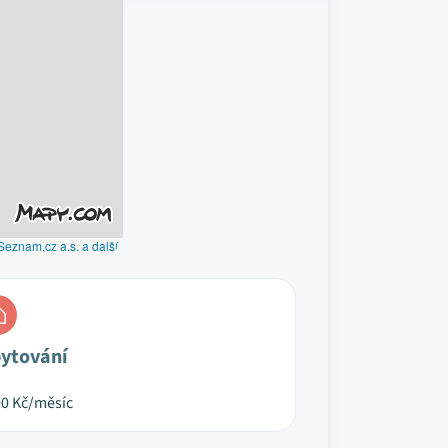
Seznam.cz a.s. a další
ytování
00
Kč/měsíc