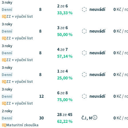
3 roky
2
ze
6
8
neuvádí
0
Kč / r
Denní
33,33 %
ZZ + výuční list
3 roky
3
ze
6
8
neuvádí
0
Kč / r
Denní
50,00 %
ZZ + výuční list
3 roky
4
ze
7
8
neuvádí
0
Kč / r
Denní
57,14 %
ZZ + výuční list
3 roky
1
ze
4
8
neuvádí
0
Kč / r
Denní
25,00 %
ZZ + výuční list
3 roky
6
ze
8
12
neuvádí
0
Kč / r
Denní
75,00 %
ZZ + výuční list
2 roky
28
ze
45
30
ČJ, M
0
Kč / r
Denní
62,22 %
Maturitní zkouška