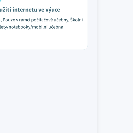
užití internetu ve výuce
é, Pouze v rámci počítačové učebny, Školní
lety/notebooky/mobilní učebna