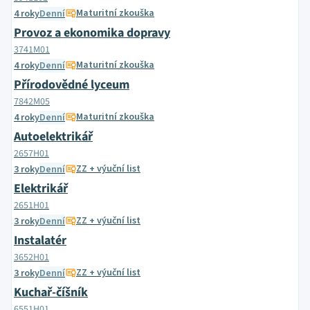
Maturitní zkouška
4 roky
Denní
Provoz a ekonomika dopravy
3741M01
Maturitní zkouška
4 roky
Denní
Přírodovědné lyceum
7842M05
Maturitní zkouška
4 roky
Denní
Autoelektrikář
2657H01
ZZ + výuční list
3 roky
Denní
Elektrikář
2651H01
ZZ + výuční list
3 roky
Denní
Instalatér
3652H01
ZZ + výuční list
3 roky
Denní
Kuchař-číšník
6551H01