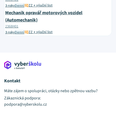
ZZ + výuční list
3 roky
Denní
Mechanik opravář motorových vozidel
(Automechanik)
2368H01
ZZ + výuční list
3 roky
Denní
Kontakt
Máte zájem o spolupráci, otázky nebo zpětnou vazbu?
Zákaznická podpora:
podpora@vyberskolu.cz