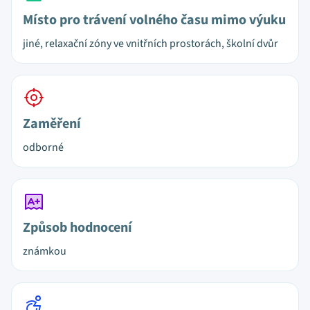
Místo pro trávení volného času mimo výuku
jiné, relaxační zóny ve vnitřních prostorách, školní dvůr
Zaměření
odborné
Způsob hodnocení
známkou