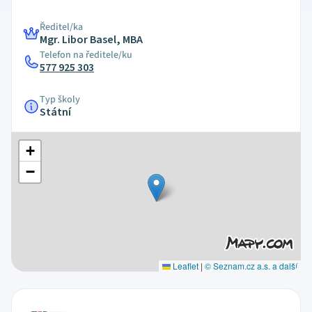
Ředitel/ka
Mgr. Libor Basel, MBA
Telefon na ředitele/ku
577 925 303
Typ školy
Státní
+
−
Leaflet
|
© Seznam.cz a.s. a další