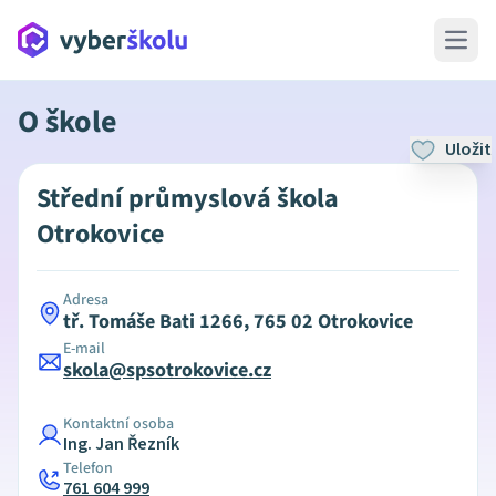
Open 
O škole
Uložit
Střední průmyslová škola
Otrokovice
Adresa
tř. Tomáše Bati 1266, 765 02 Otrokovice
E-mail
skola@spsotrokovice.cz
Kontaktní osoba
Ing. Jan Řezník
Telefon
761 604 999