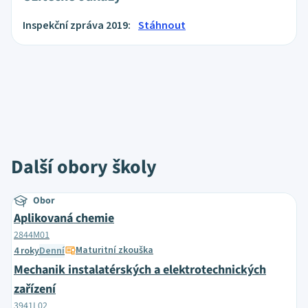
Inspekční zpráva 2019:
Stáhnout
Další obory školy
Obor
Aplikovaná chemie
2844M01
Maturitní zkouška
4 roky
Denní
Mechanik instalatérských a elektrotechnických
zařízení
3941L02