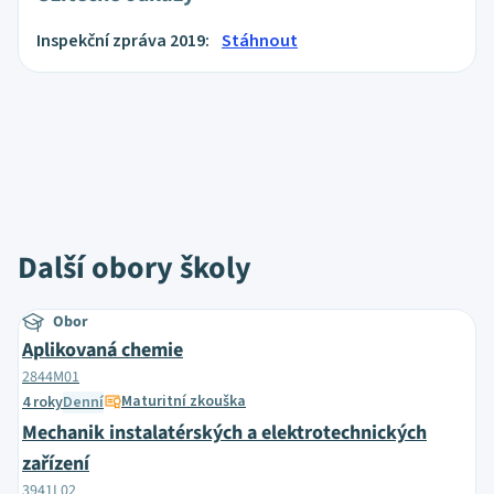
Inspekční zpráva 2019:
Stáhnout
Další obory školy
Obor
Aplikovaná chemie
2844M01
Maturitní zkouška
4 roky
Denní
Mechanik instalatérských a elektrotechnických
zařízení
3941L02