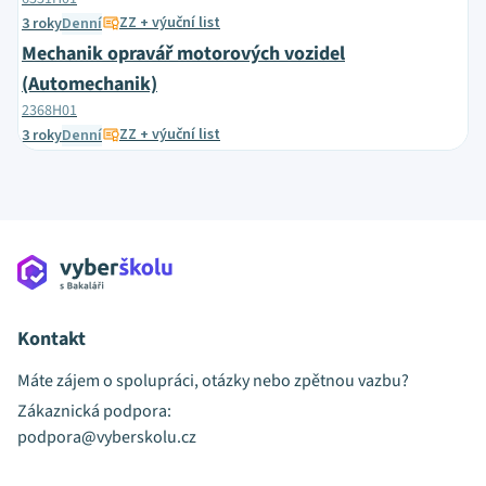
ZZ + výuční list
3 roky
Denní
Mechanik opravář motorových vozidel
(Automechanik)
2368H01
ZZ + výuční list
3 roky
Denní
Kontakt
Máte zájem o spolupráci, otázky nebo zpětnou vazbu?
Zákaznická podpora:
podpora@vyberskolu.cz