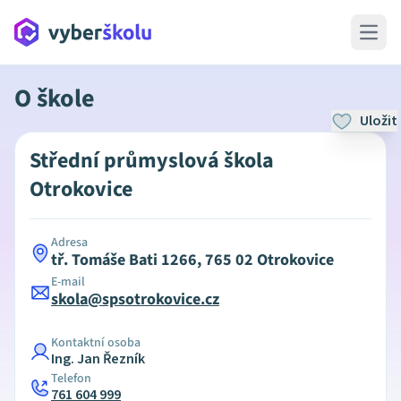
Open 
O škole
Uložit
Střední průmyslová škola
Otrokovice
Adresa
tř. Tomáše Bati 1266, 765 02 Otrokovice
E-mail
skola@spsotrokovice.cz
Kontaktní osoba
Ing. Jan Řezník
Telefon
761 604 999