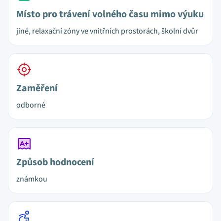
Místo pro trávení volného času mimo výuku
jiné, relaxační zóny ve vnitřních prostorách, školní dvůr
Zaměření
odborné
Způsob hodnocení
známkou