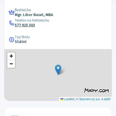
Ředitel/ka
Mgr. Libor Basel, MBA
Telefon na ředitele/ku
577 925 303
Typ školy
Státní
+
−
Leaflet
|
© Seznam.cz a.s. a další