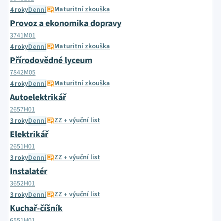
Maturitní zkouška
4 roky
Denní
Provoz a ekonomika dopravy
3741M01
Maturitní zkouška
4 roky
Denní
Přírodovědné lyceum
7842M05
Maturitní zkouška
4 roky
Denní
Autoelektrikář
2657H01
ZZ + výuční list
3 roky
Denní
Elektrikář
2651H01
ZZ + výuční list
3 roky
Denní
Instalatér
3652H01
ZZ + výuční list
3 roky
Denní
Kuchař-číšník
6551H01