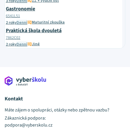
ZZ + výuční list
3 roky
Denní
Gastronomie
6541L51
Maturitní zkouška
2 roky
Denní
Praktická škola dvouletá
7862C02
Jiné
2 roky
Denní
Kontakt
Máte zájem o spolupráci, otázky nebo zpětnou vazbu?
Zákaznická podpora:
podpora@vyberskolu.cz