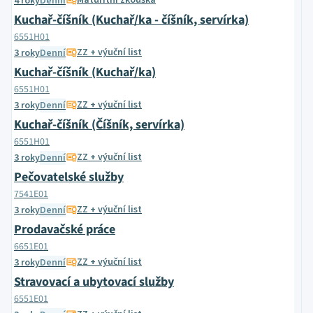
Maturitní zkouška
4 roky
Denní
Kuchař-číšník (Kuchař/ka - číšník, servírka)
6551H01
ZZ + výuční list
3 roky
Denní
Kuchař-číšník (Kuchař/ka)
6551H01
ZZ + výuční list
3 roky
Denní
Kuchař-číšník (Číšník, servírka)
6551H01
ZZ + výuční list
3 roky
Denní
Pečovatelské služby
7541E01
ZZ + výuční list
3 roky
Denní
Prodavačské práce
6651E01
ZZ + výuční list
3 roky
Denní
Stravovací a ubytovací služby
6551E01