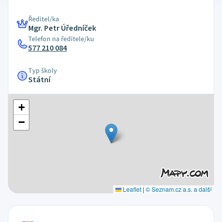
Ředitel/ka
Mgr. Petr Úředníček
Telefon na ředitele/ku
577 210 084
Typ školy
Státní
+
−
Leaflet
|
© Seznam.cz a.s. a další