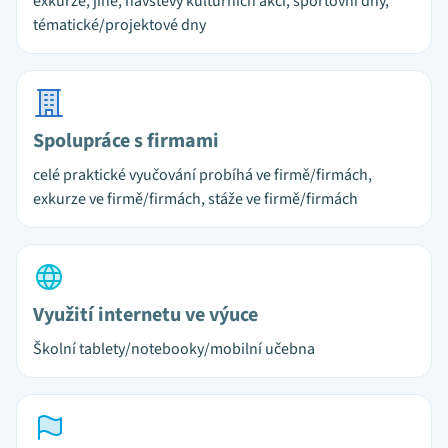
exkurze, jiné, návštěvy kulturních akcí, sportovní dny,
tématické/projektové dny
Spolupráce s firmami
celé praktické vyučování probíhá ve firmě/firmách,
exkurze ve firmě/firmách, stáže ve firmě/firmách
Využití internetu ve výuce
Školní tablety/notebooky/mobilní učebna