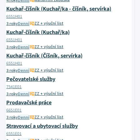
Maturitní zkouška
4 roky
Denní
Kuchař-číšník (Kuchař/ka - číšník, servírka)
6551H01
ZZ + výuční list
3 roky
Denní
Kuchař-číšník (Kuchař/ka)
6551H01
ZZ + výuční list
3 roky
Denní
Kuchař-číšník (Číšník, servírka)
6551H01
ZZ + výuční list
3 roky
Denní
Pečovatelské služby
7541E01
ZZ + výuční list
3 roky
Denní
Prodavačské práce
6651E01
ZZ + výuční list
3 roky
Denní
Stravovací a ubytovací služby
6551E01