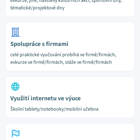
exkurze, jiné, návštěvy kulturních akcí, sportovní dny,
tématické/projektové dny
Spolupráce s firmami
celé praktické vyučování probíhá ve firmě/firmách,
exkurze ve firmě/firmách, stáže ve firmě/firmách
Využití internetu ve výuce
Školní tablety/notebooky/mobilní učebna