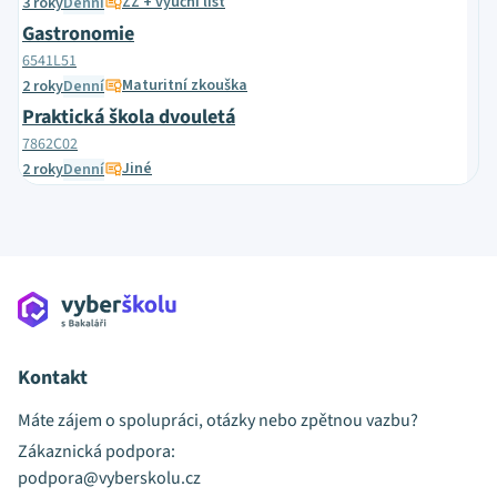
ZZ + výuční list
3 roky
Denní
Gastronomie
6541L51
Maturitní zkouška
2 roky
Denní
Praktická škola dvouletá
7862C02
Jiné
2 roky
Denní
Kontakt
Máte zájem o spolupráci, otázky nebo zpětnou vazbu?
Zákaznická podpora:
podpora@vyberskolu.cz