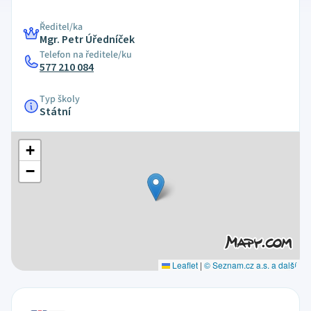
Ředitel/ka
Mgr. Petr Úředníček
Telefon na ředitele/ku
577 210 084
Typ školy
Státní
+
−
Leaflet
|
© Seznam.cz a.s. a další