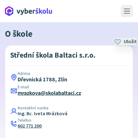
Open 
O škole
Uložit
Střední škola Baltaci s.r.o.
Adresa
Dřevnická 1788, Zlín
E-mail
mrazkova@skolabaltaci.cz
Kontaktní osoba
Ing. Bc. Iveta Mrázková
Telefon
602 771 200