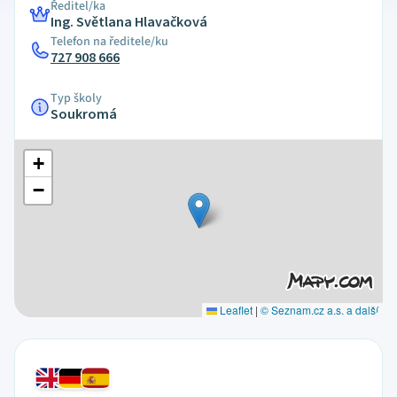
Ředitel/ka
Ing. Světlana Hlavačková
Telefon na ředitele/ku
727 908 666
Typ školy
Soukromá
+
−
Leaflet
|
© Seznam.cz a.s. a další