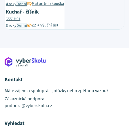
Maturitní zkouška
4 roky
Denní
Kuchař - číšník
6551H01
ZZ + výuční list
3 roky
Denní
Kontakt
Máte zájem o spolupráci, otázky nebo zpětnou vazbu?
Zákaznická podpora:
podpora@vyberskolu.cz
Vyhledat