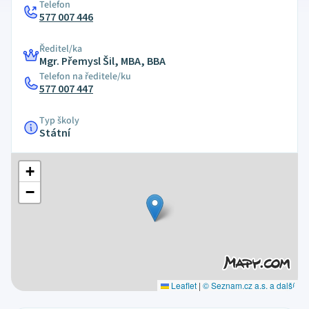
Telefon
577 007 446
Ředitel/ka
Mgr. Přemysl Šil, MBA, BBA
Telefon na ředitele/ku
577 007 447
Typ školy
Státní
+
−
Leaflet
|
© Seznam.cz a.s. a další