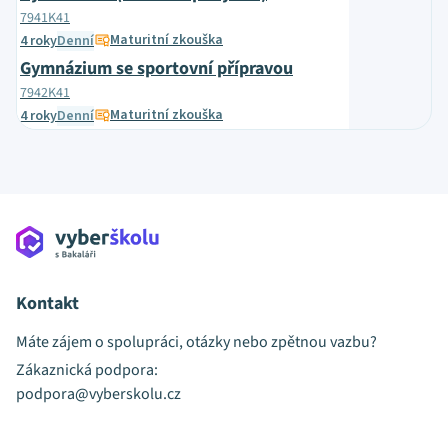
7941K41
Maturitní zkouška
4 roky
Denní
Gymnázium se sportovní přípravou
7942K41
Maturitní zkouška
4 roky
Denní
Kontakt
Máte zájem o spolupráci, otázky nebo zpětnou vazbu?
Zákaznická podpora:
podpora@vyberskolu.cz