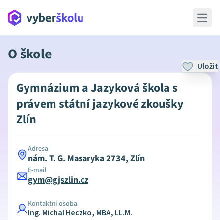
Open 
O škole
Uložit
Gymnázium a Jazyková škola s
právem státní jazykové zkoušky
Zlín
Adresa
nám. T. G. Masaryka 2734, Zlín
E-mail
gym@gjszlin.cz
Kontaktní osoba
Ing. Michal Heczko, MBA, LL.M.