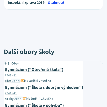
Inspekční zpráva 2019:
Stáhnout
Další obory školy
Obor
Gymnázium ("Otevřená škola")
7941K81
Maturitní zkouška
8 let
Denní
Gymnázium ("Škola s dobrým výhledem")
7941K41
Maturitní zkouška
4 roky
Denní
Gymnázium ("Škola v pohybu")