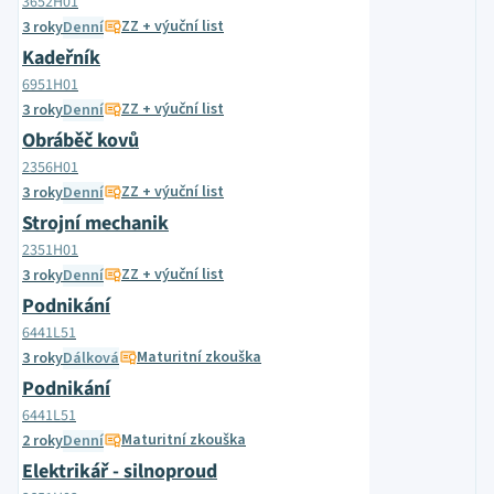
3652H01
ZZ + výuční list
3 roky
Denní
Kadeřník
6951H01
ZZ + výuční list
3 roky
Denní
Obráběč kovů
2356H01
ZZ + výuční list
3 roky
Denní
Strojní mechanik
2351H01
ZZ + výuční list
3 roky
Denní
Podnikání
6441L51
Maturitní zkouška
3 roky
Dálková
Podnikání
6441L51
Maturitní zkouška
2 roky
Denní
Elektrikář - silnoproud