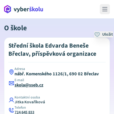
Open 
O škole
Uložit
Střední škola Edvarda Beneše
Břeclav, příspěvková organizace
Adresa
nábř. Komenského 1126/1, 690 02 Břeclav
E-mail
skola@sseb.cz
Kontaktní osoba
Jitka Kovaříková
Telefon
724 645 833