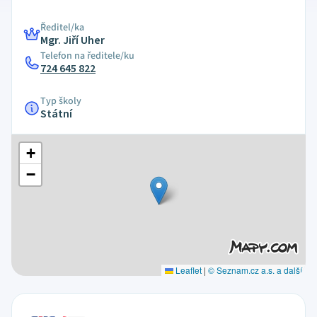
Ředitel/ka
Mgr. Jiří Uher
Telefon na ředitele/ku
724 645 822
Typ školy
Státní
+
−
Leaflet
|
© Seznam.cz a.s. a další