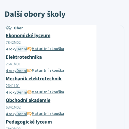
Další obory školy
Obor
Ekonomické lyceum
7842M02
Maturitní zkouška
4 roky
Denní
Elektrotechnika
2641M01
Maturitní zkouška
4 roky
Denní
Mechanik elektrotechnik
2641L01
Maturitní zkouška
4 roky
Denní
Obchodní akademie
6341M02
Maturitní zkouška
4 roky
Denní
Pedagogické lyceum