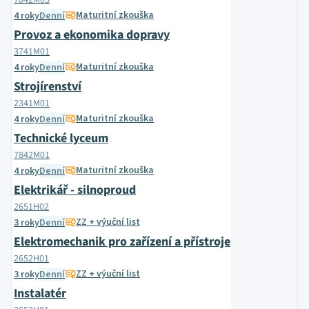
7842M03
Maturitní zkouška
4 roky
Denní
Provoz a ekonomika dopravy
3741M01
Maturitní zkouška
4 roky
Denní
Strojírenství
2341M01
Maturitní zkouška
4 roky
Denní
Technické lyceum
7842M01
Maturitní zkouška
4 roky
Denní
Elektrikář - silnoproud
2651H02
ZZ + výuční list
3 roky
Denní
Elektromechanik pro zařízení a přístroje
2652H01
ZZ + výuční list
3 roky
Denní
Instalatér