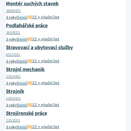
Montér suchých staveb
3666H01
ZZ + výuční list
3 roky
Denní
Podlahářské práce
3659E01
ZZ + výuční list
3 roky
Denní
Stravovací a ubytovací služby
6551E01
ZZ + výuční list
3 roky
Denní
Strojní mechanik
2351H01
ZZ + výuční list
3 roky
Denní
Strojník
2365H01
ZZ + výuční list
3 roky
Denní
Strojírenské práce
2351E01
ZZ + výuční list
3 roky
Denní