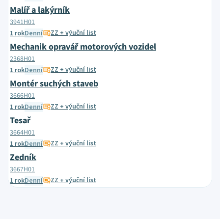
Malíř a lakýrník
3941H01
ZZ + výuční list
1 rok
Denní
Mechanik opravář motorových vozidel
2368H01
ZZ + výuční list
1 rok
Denní
Montér suchých staveb
3666H01
ZZ + výuční list
1 rok
Denní
Tesař
3664H01
ZZ + výuční list
1 rok
Denní
Zedník
3667H01
ZZ + výuční list
1 rok
Denní