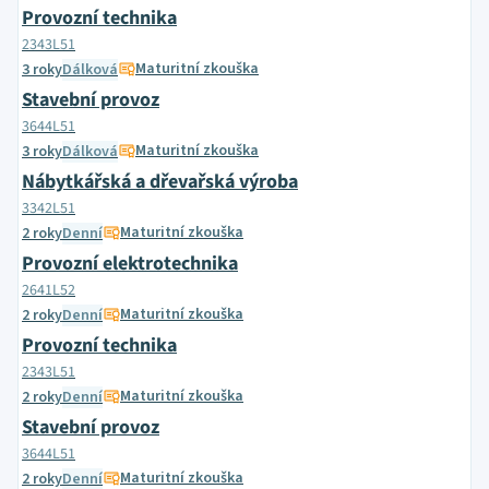
Provozní technika
2343L51
Maturitní zkouška
3 roky
Dálková
Stavební provoz
3644L51
Maturitní zkouška
3 roky
Dálková
Nábytkářská a dřevařská výroba
3342L51
Maturitní zkouška
2 roky
Denní
Provozní elektrotechnika
2641L52
Maturitní zkouška
2 roky
Denní
Provozní technika
2343L51
Maturitní zkouška
2 roky
Denní
Stavební provoz
3644L51
Maturitní zkouška
2 roky
Denní