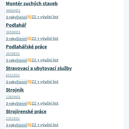
Montér suchých staveb
3666H01
ZZ + výuční list
3 roky
Denní
Podlahář
3659H01
ZZ + výuční list
3 roky
Denní
Podlahářské práce
3659E01
ZZ + výuční list
3 roky
Denní
Stravovací a ubytovací služby
6551E01
ZZ + výuční list
3 roky
Denní
Strojník
2365H01
ZZ + výuční list
3 roky
Denní
Strojírenské práce
2351E01
ZZ + výuční list
3 roky
Denní