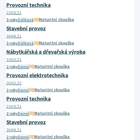
Provozní technika
2343L51
Maturitní zkouška
3 roky
Dálková
Stavební provoz
3644L51
Maturitní zkouška
3 roky
Dálková
Nábytkářská a dřevařská výroba
3342L51
Maturitní zkouška
2 roky
Denní
Provozní elektrotechnika
2641L52
Maturitní zkouška
2 roky
Denní
Provozní technika
2343L51
Maturitní zkouška
2 roky
Denní
Stavební provoz
3644L51
Maturitní zkouška
2 roky
Denní