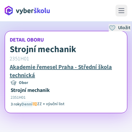
Open 
Uložit
DETAIL OBORU
Strojní mechanik
2351H01
Akademie řemesel Praha - Střední škola
technická
Obor
Strojní mechanik
2351H01
ZZ + výuční list
3 roky
Denní