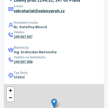
Zelený pruh 1294/52, 147 00 Praha
E-mail
sekretariat@zelenypruh.cz
Kontaktní osoba
Bc. Kateřina Bínová
Telefon
244 007 007
Ředitel/ka
Ing. Drahoslav Matonoha
Telefon na ředitele/ku
244 007 008
Typ školy
Státní
+
−