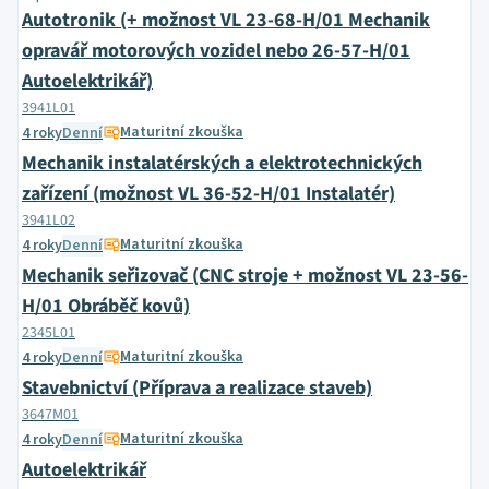
Autotronik (+ možnost VL 23-68-H/01 Mechanik
opravář motorových vozidel nebo 26-57-H/01
Autoelektrikář)
3941L01
Maturitní zkouška
4 roky
Denní
Mechanik instalatérských a elektrotechnických
zařízení (možnost VL 36-52-H/01 Instalatér)
3941L02
Maturitní zkouška
4 roky
Denní
Mechanik seřizovač (CNC stroje + možnost VL 23-56-
H/01 Obráběč kovů)
2345L01
Maturitní zkouška
4 roky
Denní
Stavebnictví (Příprava a realizace staveb)
3647M01
Maturitní zkouška
4 roky
Denní
Autoelektrikář