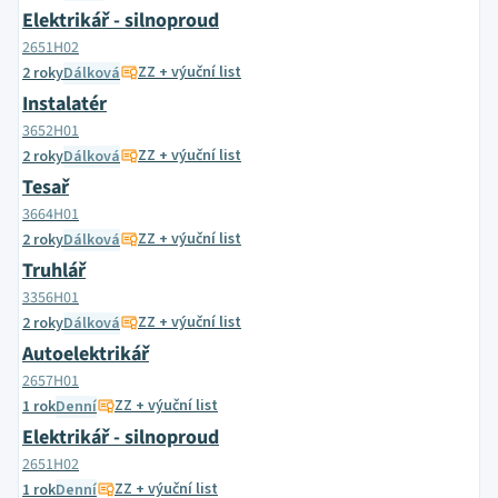
Elektrikář - silnoproud
2651H02
ZZ + výuční list
2 roky
Dálková
Instalatér
3652H01
ZZ + výuční list
2 roky
Dálková
Tesař
3664H01
ZZ + výuční list
2 roky
Dálková
Truhlář
3356H01
ZZ + výuční list
2 roky
Dálková
Autoelektrikář
2657H01
ZZ + výuční list
1 rok
Denní
Elektrikář - silnoproud
2651H02
ZZ + výuční list
1 rok
Denní