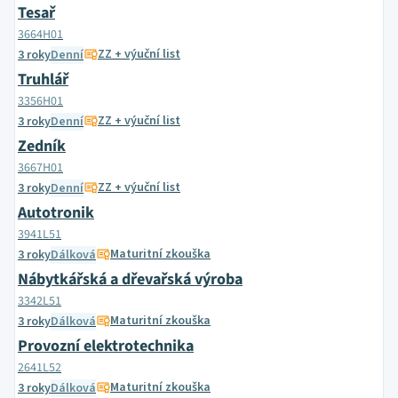
Tesař
3664H01
ZZ + výuční list
3 roky
Denní
Truhlář
3356H01
ZZ + výuční list
3 roky
Denní
Zedník
3667H01
ZZ + výuční list
3 roky
Denní
Autotronik
3941L51
Maturitní zkouška
3 roky
Dálková
Nábytkářská a dřevařská výroba
3342L51
Maturitní zkouška
3 roky
Dálková
Provozní elektrotechnika
2641L52
Maturitní zkouška
3 roky
Dálková