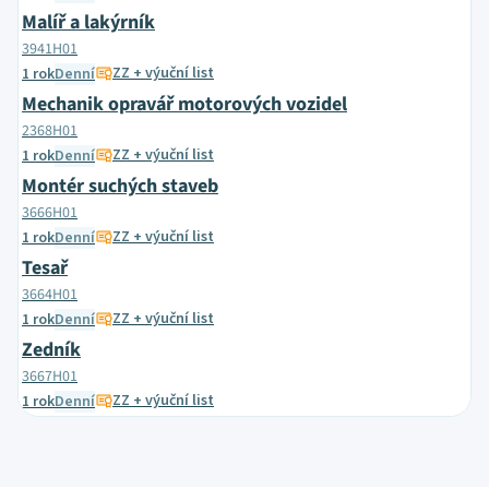
Malíř a lakýrník
3941H01
ZZ + výuční list
1 rok
Denní
Mechanik opravář motorových vozidel
2368H01
ZZ + výuční list
1 rok
Denní
Montér suchých staveb
3666H01
ZZ + výuční list
1 rok
Denní
Tesař
3664H01
ZZ + výuční list
1 rok
Denní
Zedník
3667H01
ZZ + výuční list
1 rok
Denní