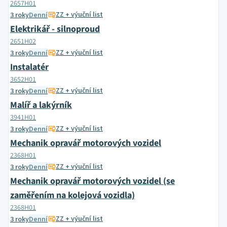
2657H01
ZZ + výuční list
3 roky
Denní
Elektrikář - silnoproud
2651H02
ZZ + výuční list
3 roky
Denní
Instalatér
3652H01
ZZ + výuční list
3 roky
Denní
Malíř a lakýrník
3941H01
ZZ + výuční list
3 roky
Denní
Mechanik opravář motorových vozidel
2368H01
ZZ + výuční list
3 roky
Denní
Mechanik opravář motorových vozidel (se
zaměřením na kolejová vozidla)
2368H01
ZZ + výuční list
3 roky
Denní