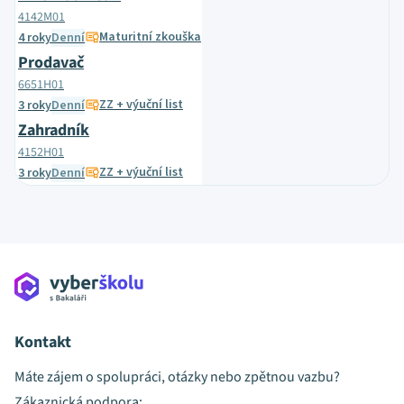
4142M01
Maturitní zkouška
4 roky
Denní
Prodavač
6651H01
ZZ + výuční list
3 roky
Denní
Zahradník
4152H01
ZZ + výuční list
3 roky
Denní
Kontakt
Máte zájem o spolupráci, otázky nebo zpětnou vazbu?
Zákaznická podpora: