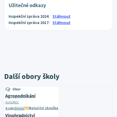
Užitečné odkazy
Inspekční zpráva 2024:
Stáhnout
Inspekční zpráva 2017:
Stáhnout
Další obory školy
Obor
Agropodnikání
4141M01
Maturitní zkouška
4 roky
Denní
Vinohradnictví