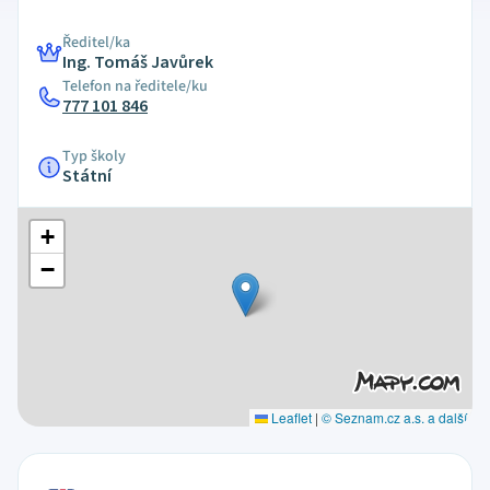
Ředitel/ka
Ing. Tomáš Javůrek
Telefon na ředitele/ku
777 101 846
Typ školy
Státní
+
−
Leaflet
|
© Seznam.cz a.s. a další