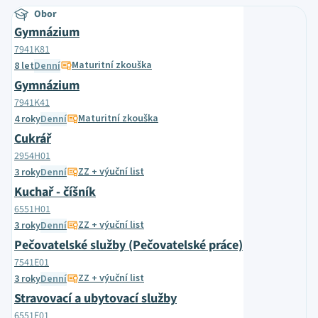
Obor
Gymnázium
7941K81
Maturitní zkouška
8 let
Denní
Gymnázium
7941K41
Maturitní zkouška
4 roky
Denní
Cukrář
2954H01
ZZ + výuční list
3 roky
Denní
Kuchař - číšník
6551H01
ZZ + výuční list
3 roky
Denní
Pečovatelské služby (Pečovatelské práce)
7541E01
ZZ + výuční list
3 roky
Denní
Stravovací a ubytovací služby
6551E01