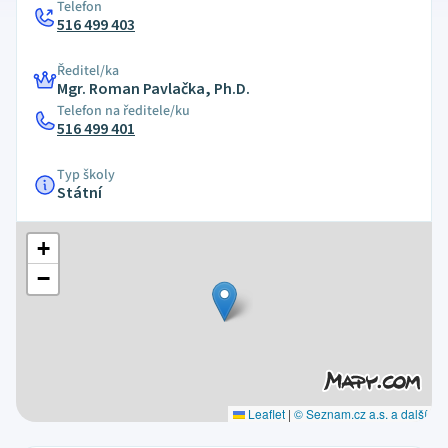
Telefon
516 499 403
Ředitel/ka
Mgr. Roman Pavlačka, Ph.D.
Telefon na ředitele/ku
516 499 401
Typ školy
Státní
+
−
Leaflet
|
© Seznam.cz a.s. a další