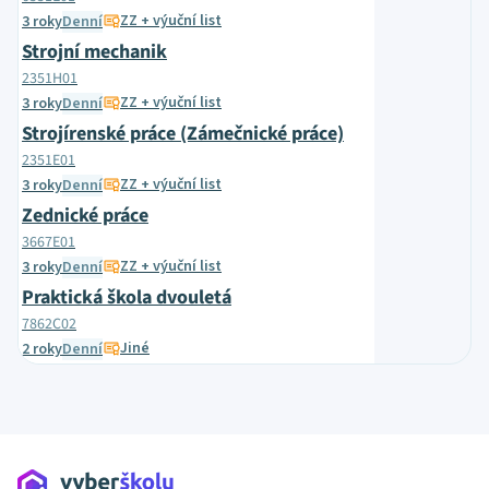
ZZ + výuční list
3 roky
Denní
Strojní mechanik
2351H01
ZZ + výuční list
3 roky
Denní
Strojírenské práce (Zámečnické práce)
2351E01
ZZ + výuční list
3 roky
Denní
Zednické práce
3667E01
ZZ + výuční list
3 roky
Denní
Praktická škola dvouletá
7862C02
Jiné
2 roky
Denní