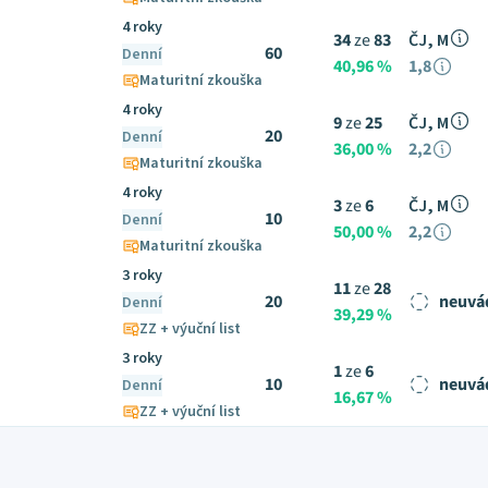
4 roky
34
ze
83
ČJ, M
60
Denní
40,96 %
1,8
Maturitní zkouška
4 roky
9
ze
25
ČJ, M
20
Denní
36,00 %
2,2
Maturitní zkouška
4 roky
3
ze
6
ČJ, M
10
Denní
50,00 %
2,2
Maturitní zkouška
3 roky
11
ze
28
20
neuvá
Denní
39,29 %
ZZ + výuční list
3 roky
1
ze
6
10
neuvá
Denní
16,67 %
ZZ + výuční list