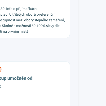
30. Info o přijímačkách:
letí. U tříletých oborů preferenční
Prostupnost mezi obory stejného zaměření,
y. Školné s možností 50-100% slevy dle
ti na prvním místě.
tup umožněn od
0