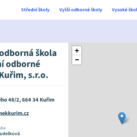
Střední školy
Vyšší odborné školy
Vysoké ško
 odborná škola
+
−
ní odborné
 Kuřim, s.r.o.
ého 48/2, 664 34 Kuřim
mekkurim.cz
oba
udelková