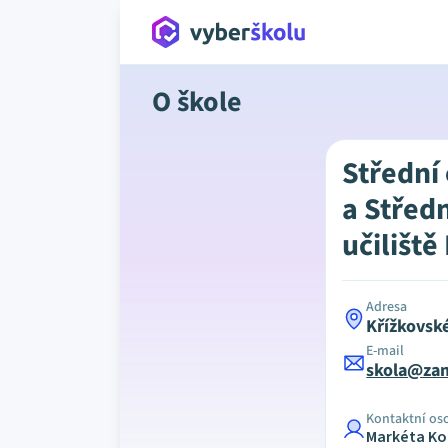
O škole
Střední
a Střed
učiliště
Adresa
Křížkovsk
E-mail
skola@za
Kontaktní os
Markéta Ko