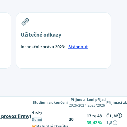
Užitečné odkazy
Inspekční zpráva 2023:
Stáhnout
Přijmou
Loni přijali
Studium a ukončení
Přijímací z
2026/2027
2025/2026
4 roky
 provoz firmy)
17
ze
48
ČJ, M
30
Denní
35,42 %
1,8
Maturitní zkouška