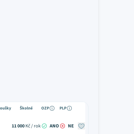
koušky
Školné
OZP
PLP
11 000
Kč / rok
ANO
NE