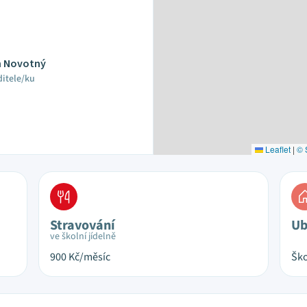
ch Novotný
ditele/ku
Leaflet
|
© 
Stravování
Ub
ve školní jídelně
900
Kč/měsíc
Ško