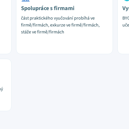
Spolupráce s firmami
Vy
část praktického vyučování probíhá ve
BYO
firmě/firmách, exkurze ve firmě/firmách,
uč
stáže ve firmě/firmách
ný