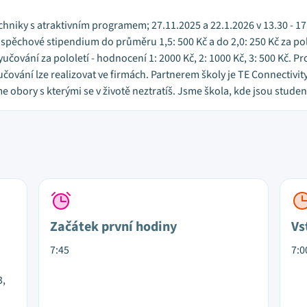
chniky s atraktivním programem; 27.11.2025 a 22.1.2026 v 13.30 - 17.
pěchové stipendium do průměru 1,5: 500 Kč a do 2,0: 250 Kč za polo
čování za pololetí - hodnocení 1: 2000 Kč, 2: 1000 Kč, 3: 500 Kč. 
učování lze realizovat ve firmách. Partnerem školy je TE Connectivit
e obory s kterými se v životě neztratíš. Jsme škola, kde jsou studen
Začátek první hodiny
Vs
7:45
7:0
3,