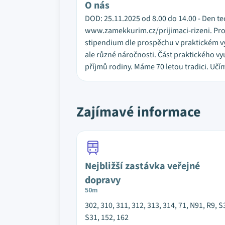
O nás
DOD: 25.11.2025 od 8.00 do 14.00 - Den te
www.zamekkurim.cz/prijimaci-rizeni. Pros
stipendium dle prospěchu v praktickém vyu
ale různé náročnosti. Část praktického vy
příjmů rodiny. Máme 70 letou tradici. Učím
Zajímavé informace
Nejbližší zastávka veřejné
dopravy
50m
302, 310, 311, 312, 313, 314, 71, N91, R9, S
S31, 152, 162