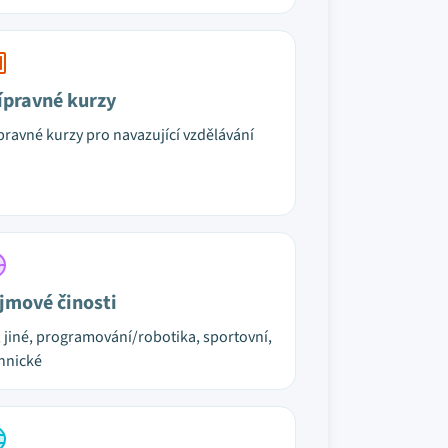
ípravné kurzy
pravné kurzy pro navazující vzdělávání
jmové činosti
, jiné, programování/robotika, sportovní,
hnické