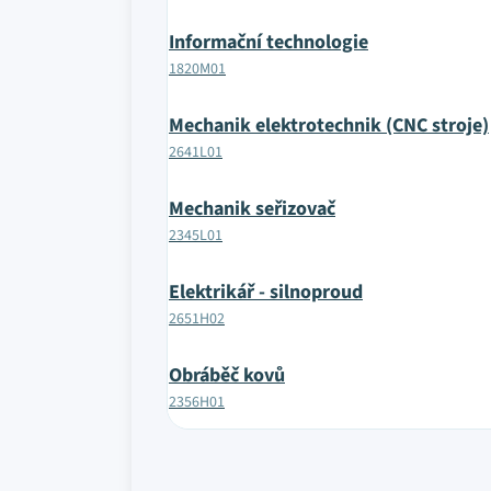
Informační technologie
1820M01
Mechanik elektrotechnik (CNC stroje)
2641L01
Mechanik seřizovač
2345L01
Elektrikář - silnoproud
2651H02
Obráběč kovů
2356H01